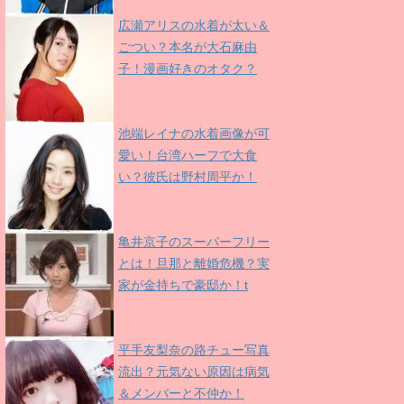
広瀬アリスの水着が太い＆
ごつい？本名が大石麻由
子！漫画好きのオタク？
池端レイナの水着画像が可
愛い！台湾ハーフで大食
い？彼氏は野村周平か！
亀井京子のスーパーフリー
とは！旦那と離婚危機？実
家が金持ちで豪邸か！t
平手友梨奈の路チュー写真
流出？元気ない原因は病気
＆メンバーと不仲か！