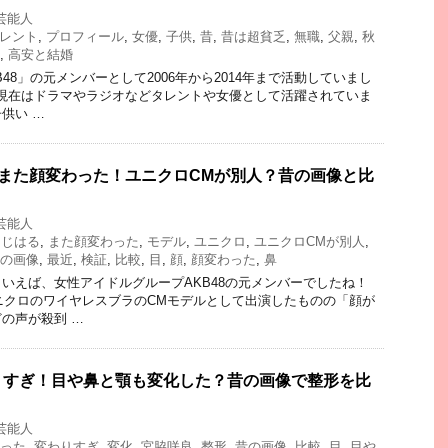
芸能人
レント
,
プロフィール
,
女優
,
子供
,
昔
,
昔は超貧乏
,
無職
,
父親
,
秋
,
高安と結婚
48」の元メンバーとして2006年から2014年まで活動していまし
後の現在はドラマやラジオなどタレントや女優として活躍されていま
供い …
)また顔変わった！ユニクロCMが別人？昔の画像と比
芸能人
こじはる
,
また顔変わった
,
モデル
,
ユニクロ
,
ユニクロCMが別人
,
の画像
,
最近
,
検証
,
比較
,
目
,
顔
,
顔変わった
,
鼻
いえば、女性アイドルグループAKB48の元メンバーでしたね！
ユニクロのワイヤレスブラのCMモデルとして出演したものの「顔が
の声が殺到 …
りすぎ！目や鼻と顎も変化した？昔の画像で整形を比
芸能人
った
,
変わりすぎ
,
変化
,
宮脇咲良
,
整形
,
昔の画像
,
比較
,
目
,
目や