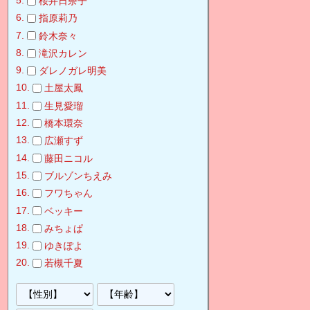
桜井日奈子
指原莉乃
鈴木奈々
滝沢カレン
ダレノガレ明美
土屋太鳳
生見愛瑠
橋本環奈
広瀬すず
藤田ニコル
ブルゾンちえみ
フワちゃん
ベッキー
みちょぱ
ゆきぽよ
若槻千夏