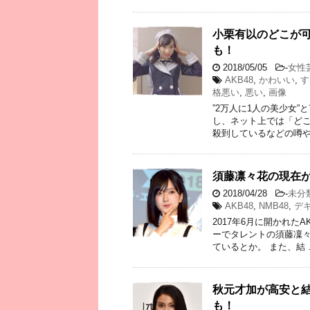
小栗有以のどこが
も！
2018/05/05
-
女性
AKB48
,
かわいい
,
す
格悪い
,
悪い
,
画像
”2万人に1人の美少女”
し、ネット上では「どこ
殺到しているなどの噂や
須藤凛々花の現在
2018/04/28
-
未分
AKB48
,
NMB48
,
デ
2017年6月に開かれた
ーでタレントの須藤凜々
ているとか。 また、結 
秋元才加が高安と
も！