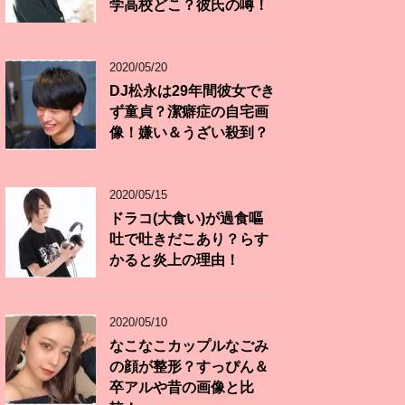
学高校どこ？彼氏の噂！
2020/05/20
DJ松永は29年間彼女でき
ず童貞？潔癖症の自宅画
像！嫌い＆うざい殺到？
2020/05/15
ドラコ(大食い)が過食嘔
吐で吐きだこあり？らす
かると炎上の理由！
2020/05/10
なこなこカップルなごみ
の顔が整形？すっぴん＆
卒アルや昔の画像と比