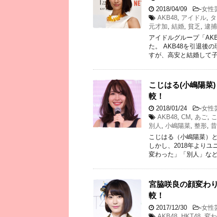
2018/04/09
-
女性
AKB48
,
アイドル
,
タ
元才加
,
結婚
,
貧乏
,
逮捕
アイドルグループ「AKB
た。 AKB48を引退
すが、高安と結婚して子
こじはる(小嶋陽菜
較！
2018/01/24
-
女性
AKB48
,
CM
,
あご
,
別人
,
小嶋陽菜
,
整形
,
昔
こじはる（小嶋陽菜）と
しかし、2018年より
変わった」「別人」など
宮脇咲良の顔変わ
較！
2017/12/30
-
女性
AKB48
,
HKT48
,
変わ