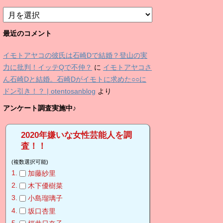
ア
ー
カ
最近のコメント
イ
ブ
イモトアヤコの彼氏は石崎Dで結婚？登山の実
力に批判！イッテQで不仲？
に
イモトアヤコさ
ん石崎Dと結婚。石崎Dがイモトに求めた○○に
ドン引き！？ | otentosanblog
より
アンケート調査実施中♪
2020年嫌いな女性芸能人を調
査！！
(複数選択可能)
加藤紗里
木下優樹菜
小島瑠璃子
坂口杏里