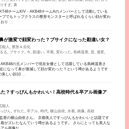
りすぎ
,
鼻
T48チームKIV・AKB48チームAのメンバーとして活動している
ループでもトップクラスの整形モンスターと呼ばれるくらい顔が変わ
おり …
の鼻が激変で顔変わった？ブサイクになった勘違い女？
芸能人
,
整形＆劣化
るる
,
ブサイク
,
今
,
勘違い
,
卒業
,
変わった
,
島崎遥香
,
昔
,
激変
,
AKB48の元メンバーで現在女優として活躍している島崎遥香さ
最近になって鼻が激減して顔が変わった？という噂があるようです
美しい顔10 …
れた？すっぴんもかわいい！高校時代＆卒アル画像ア
芸能人
っぴん
,
ずれた
,
卒アル
,
時代
,
横山由依
,
水着
,
画像
,
高校
目総監督の横山由依さん。 京都美人ですっぴんもかわいいと話題です
着がズレたなんていう噂があるようです。 さらにとっても美人な
アル画像な …