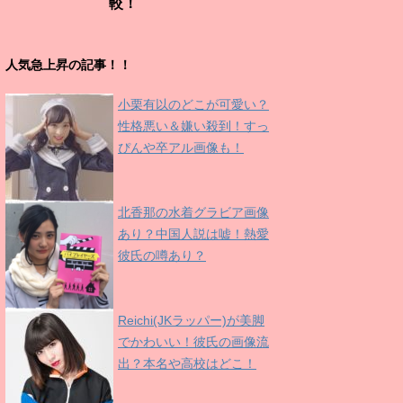
較！
人気急上昇の記事！！
小栗有以のどこが可愛い？
性格悪い＆嫌い殺到！すっ
ぴんや卒アル画像も！
北香那の水着グラビア画像
あり？中国人説は嘘！熱愛
彼氏の噂あり？
Reichi(JKラッパー)が美脚
でかわいい！彼氏の画像流
出？本名や高校はどこ！