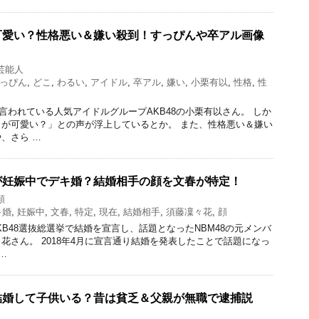
可愛い？性格悪い＆嫌い殺到！すっぴんや卒アル画像
芸能人
っぴん
,
どこ
,
わるい
,
アイドル
,
卒アル
,
嫌い
,
小栗有以
,
性格
,
性
と言われている人気アイドルグループAKB48の小栗有以さん。 しか
が可愛い？」との声が浮上しているとか。 また、性格悪い＆嫌い
、さら …
が妊娠中でデキ婚？結婚相手の顔を文春が特定！
類
キ婚
,
妊娠中
,
文春
,
特定
,
現在
,
結婚相手
,
須藤凜々花
,
顔
AKB48選抜総選挙で結婚を宣言し、話題となったNBM48の元メンバ
花さん。 2018年4月に宣言通り結婚を発表したことで話題になっ
…
結婚して子供いる？昔は貧乏＆父親が無職で逮捕説