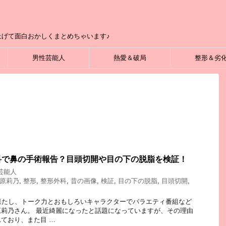
げて面白おかしくまとめちゃいます♪
男性芸能人
熱愛＆破局
整形＆劣
科で鼻の手術報告？目頭切開や目の下の脱脂を検証！
芸能人
原莉乃
,
整形
,
整形外科
,
昔の画像
,
検証
,
目の下の脱脂
,
目頭切開
,
果たし、トーク力とおもしろいキャラクターでバラエティ番組など
莉乃さん。 最近綺麗になったと話題になっていますが、その理由
ており、また目 …