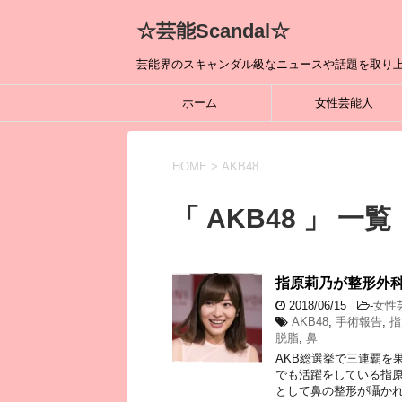
☆芸能Scandal☆
芸能界のスキャンダル級なニュースや話題を取り上
ホーム
女性芸能人
HOME
>
AKB48
「 AKB48 」 一覧
指原莉乃が整形外
2018/06/15
-
女性
AKB48
,
手術報告
,
指
脱脂
,
鼻
AKB総選挙で三連覇を
でも活躍をしている指原
として鼻の整形が囁かれ