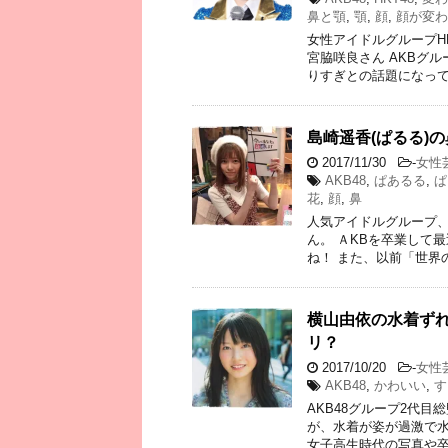
鼻と顎
,
顎
,
顔
,
顔が変わ
女性アイドルグループHK
宮脇咲良さん AKBグ
りすぎとの話題になって
島崎遥香(ぱるる)
2017/11/30
-
女性
AKB48
,
ぱあるる
,
ぱ
花
,
顔
,
鼻
人気アイドルグループ、
ん。 ＡKBを卒業して
ね！ また、以前「世界の
横山由依の水着ず
リ？
2017/10/20
-
女性
AKB48
,
かわいい
,
す
AKB48グループ2代
が、水着が姿が過激で水
女子高生時代の写真や卒