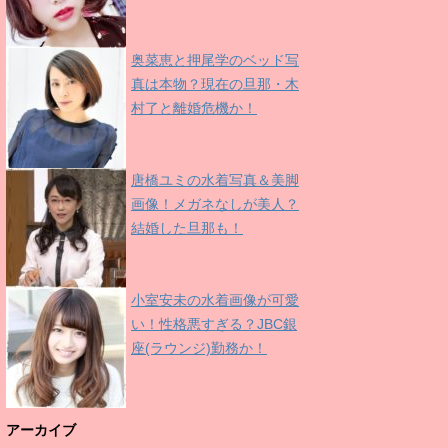
奥菜恵と押尾学のベッド写
真は本物？現在の旦那・木
村了と離婚危機か！
唐橋ユミの水着写真＆美脚
画像！メガネなしが美人？
結婚した旦那も！
小室安未の水着画像が可愛
い！性格悪すぎる？JBC銀
座(ラウンジ)勤務か！
アーカイブ