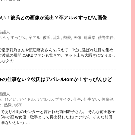
いい！彼氏との画像が流出？卒アル＆すっぴん画像
芸能人
わいい
,
すっぴん
,
卒アル
,
彼氏
,
流出
,
熱愛
,
画像
,
総選挙
,
荻野由佳
,
速報で指原莉乃さんや渡辺麻友さんを抑えて、1位に選ばれ注目を集め
大波乱の展開にAKBファンも驚きで、ネット上も大騒ぎになりまし
んな女の …
現在の仕事ない？彼氏はアパレルtomか！すっぴんひど
芸能人
ん
,
ひどい
,
アイドル
,
アパレル
,
ブサイク
,
仕事
,
仕事ない
,
佐藤健
,
氏
,
熱愛
,
現在
であり不動のセンターと言われた前田敦子さん。 そんな前田敦子
て5年が経ち女優・歌手として再出発したわけですが、そんな前田
仕事ないという …