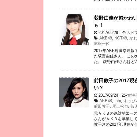
荻野由佳が超かわ
も！
2017/09/28
-
女性
AKB48
,
NGT48
,
か
速報一位
2017年AKB総選挙
た荻野由佳さん。 この
た。 荻野由佳さんはど
前田敦子の2017
い？
2017/09/24
-
女性
AKB48
,
tom
,
すっぴ
前田敦子
,
尾上松也
,
彼
元ＡＫＢの絶対的エース
さんがＡＫＢを卒業し
敦子さの2017年現在が