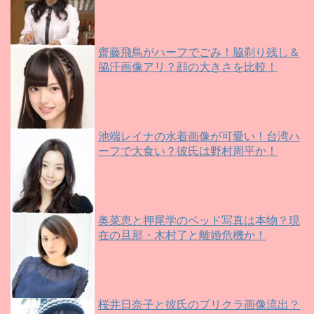
齋藤飛鳥がハーフでごみ！脇剃り残し＆
脇汗画像アリ？顔の大きさを比較！
池端レイナの水着画像が可愛い！台湾ハ
ーフで大食い？彼氏は野村周平か！
奥菜恵と押尾学のベッド写真は本物？現
在の旦那・木村了と離婚危機か！
桜井日奈子と彼氏のプリクラ画像流出？