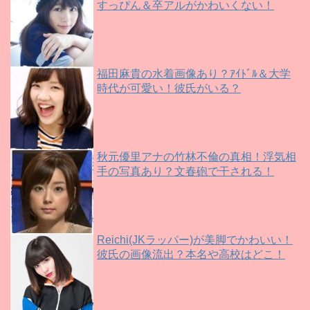
すっぴん＆卒アルがかわいくない！
福田麻貴の水着画像あり？ｱｲﾄﾞﾙ＆大学
時代が可愛い！彼氏がいる？
秋元優里アナの竹林不倫の真相！浮気相
手の写真あり？文春砲で干される！
Reichi(JKラッパー)が美脚でかわいい！
彼氏の画像流出？本名や高校はどこ！