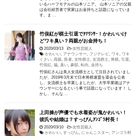
いるハーフモデルの山本ソニア。 山本ソニアの父親
は会社経営者で実家はお金持ちと話題になっていま
す。ま …
竹俣紅が棋士引退でｱﾅｳﾝｻｰ！かわいいけ
どワキ臭い？両親がお金持ち！
2020/03/13
-
女性芸能人
かわいい
,
アナウンサー
,
フジテレビ
,
ワキ
,
ワキ
くさい
,
両親
,
医者
,
女性棋士
,
女流棋士
,
将棋
,
引退
,
竹俣紅
,
脇
,
臭い
,
豪邸
,
転向
,
金持ち
竹俣紅さんは美人女流棋士として注目されていまし
たが、2019年3月末で日本将棋連盟を退会を公表
し、女流棋士を卒業しましたが、大学卒業後はアナ
ウンサーになるという事で話題になっています！ し
かし、そんな …
上田操が声優でも水着姿が鬼かわいい！
彼氏や結婚は？すっぴんｱﾝｺﾞﾗ村長！
2020/03/10
-
女性芸能人
かわいい
,
すっぴん
,
にゃんこスター
,
アンゴラ村