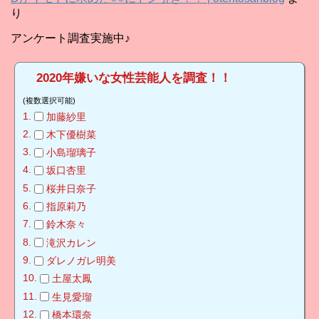
り
アンケート調査実施中♪
2020年嫌いな女性芸能人を調査！！
(複数選択可能)
加藤紗里
木下優樹菜
小島瑠璃子
坂口杏里
桜井日奈子
指原莉乃
鈴木奈々
滝沢カレン
ダレノガレ明美
土屋太鳳
生見愛瑠
橋本環奈