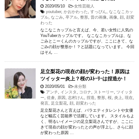
2020/05/10
-
女性芸能人
youtuber
,
かおかわった
,
すっぴん
,
なこなこカッ
プル
,
なごみ
,
卒アル
,
整形
,
昔の画像
,
画像
,
顔
,
顔変
わった
なこなこカップルと言えば、今、若い女性に人気の
YouTuberカップルです。 なこなこカップルは、な
ごみとこーくんのカップルですが、ここにきて、な
ごみの顔が整形か！？と話題になっています。 今回
はそん …
足立梨花の現在の顔が変わった！原因は
ツイッター炎上？桜のｽﾄｰﾘｰは捏造か！
2020/05/01
-
未分類
アンチ
,
インスタ
,
コロナ
,
ストーリー
,
ツイッタ
ー
,
佐倉
,
原因
,
志村けん
,
捏造
,
整形
,
桜
,
炎上
,
現在
,
発言
,
足立梨花
,
顔
,
顔変わった
足立梨花さんと言えば、バラエティタレントや女優
など幅広く芸能界で活躍しています。 スタイルもよ
く、明るいイメージの足立梨花さんですが、ここに
きて現在の顔が変わったとの声が浮上し、さらに顔
が変わった原因 …