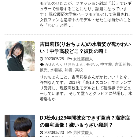
モデルのせたこが、ファッション雑誌「JJ」でレギ
ュラーで登場することになり、話題になっていま
す！ 現役慶応大学生ハーフモデルとして注目され、
女性ファンも急増中のモデル・せたこは自分のこと
を「わい」と呼 …
吉田莉桜(りおちょん)の水着姿が鬼かわい
い！中学高校どこ？彼氏の噂！
2020/05/25
-
女性芸能人
かわいい
,
りおちょん
,
モデル
,
中学校
,
吉田莉桜
,
彼氏
,
水着姿
,
熱愛
,
高校
りおちょんこと、吉田莉桜さんがかわいい！と今、
評判なんです。 2017年「高1ミスコン」でグランプ
リ受賞し、現役高校生モデルとして芸能界でデビュ
ーしています。 そして堂々とグラビアに登場し、水
着姿もか …
DJ松永は29年間彼女できず童貞？潔癖症
の自宅画像！嫌い＆うざい殺到？
2020/05/20
-
男性芸能人