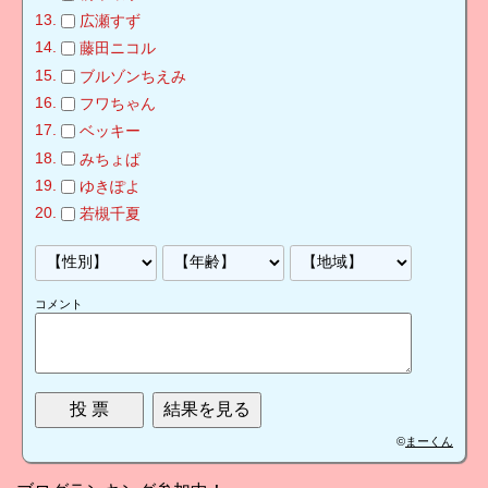
広瀬すず
藤田ニコル
ブルゾンちえみ
フワちゃん
ベッキー
みちょぱ
ゆきぽよ
若槻千夏
コメント
©
まーくん