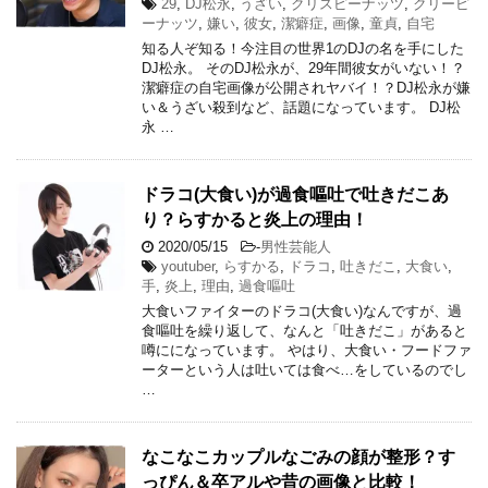
29
,
DJ松永
,
うざい
,
クリスピーナッツ
,
クリーピ
ーナッツ
,
嫌い
,
彼女
,
潔癖症
,
画像
,
童貞
,
自宅
知る人ぞ知る！今注目の世界1のDJの名を手にした
DJ松永。 そのDJ松永が、29年間彼女がいない！？
潔癖症の自宅画像が公開されヤバイ！？DJ松永が嫌
い＆うざい殺到など、話題になっています。 DJ松
永 …
ドラコ(大食い)が過食嘔吐で吐きだこあ
り？らすかると炎上の理由！
2020/05/15
-
男性芸能人
youtuber
,
らすかる
,
ドラコ
,
吐きだこ
,
大食い
,
手
,
炎上
,
理由
,
過食嘔吐
大食いファイターのドラコ(大食い)なんですが、過
食嘔吐を繰り返して、なんと「吐きだこ」があると
噂にになっています。 やはり、大食い・フードファ
ーターという人は吐いては食べ…をしているのでし
…
なこなこカップルなごみの顔が整形？す
っぴん＆卒アルや昔の画像と比較！