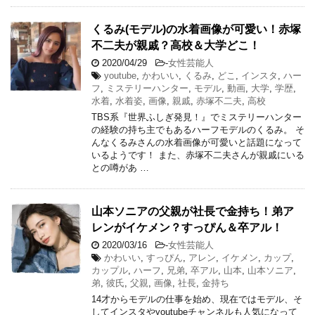
くるみ(モデル)の水着画像が可愛い！赤塚
不二夫が親戚？高校＆大学どこ！
2020/04/29
-
女性芸能人
youtube
,
かわいい
,
くるみ
,
どこ
,
インスタ
,
ハー
フ
,
ミステリーハンター
,
モデル
,
動画
,
大学
,
学歴
,
水着
,
水着姿
,
画像
,
親戚
,
赤塚不二夫
,
高校
TBS系『世界ふしぎ発見！』でミステリーハンター
の経験の持ち主でもあるハーフモデルのくるみ。 そ
んなくるみさんの水着画像が可愛いと話題になって
いるようです！ また、赤塚不二夫さんが親戚にいる
との噂があ …
山本ソニアの父親が社長で金持ち！弟ア
レンがイケメン？すっぴん＆卒アル！
2020/03/16
-
女性芸能人
かわいい
,
すっぴん
,
アレン
,
イケメン
,
カップ
,
カップル
,
ハーフ
,
兄弟
,
卒アル
,
山本
,
山本ソニア
,
弟
,
彼氏
,
父親
,
画像
,
社長
,
金持ち
14才からモデルの仕事を始め、現在ではモデル、そ
してインスタやyoutubeチャンネルも人気になって