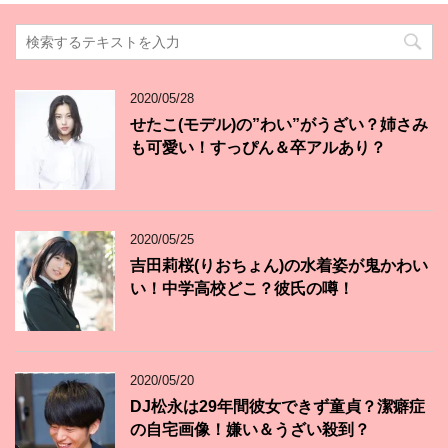
2020/05/28
せたこ(モデル)の”わい”がうざい？姉さみ
も可愛い！すっぴん＆卒アルあり？
2020/05/25
吉田莉桜(りおちょん)の水着姿が鬼かわい
い！中学高校どこ？彼氏の噂！
2020/05/20
DJ松永は29年間彼女できず童貞？潔癖症
の自宅画像！嫌い＆うざい殺到？