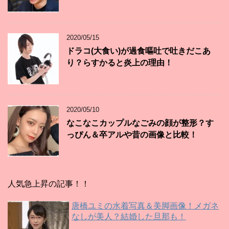
2020/05/15
ドラコ(大食い)が過食嘔吐で吐きだこあ
り？らすかると炎上の理由！
2020/05/10
なこなこカップルなごみの顔が整形？す
っぴん＆卒アルや昔の画像と比較！
人気急上昇の記事！！
唐橋ユミの水着写真＆美脚画像！メガネ
なしが美人？結婚した旦那も！