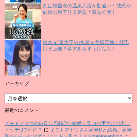
丸山桂里奈の温泉入浴が勘違い！彼氏や
結婚の噂アリ？勝負下着を公開！
鈴木光(東大王)の水着＆美脚画像！彼氏
は水上楓？卒アル＆すっぴんも！
アーカイブ
ア
ー
カ
最近のコメント
イ
ブ
イモトアヤコの彼氏は石崎Dで結婚？登山の実力に批判！
イッテQで不仲？
に
イモトアヤコさん石崎Dと結婚。石崎
Dがイモトに求めた○○にドン引き！？ | otentosanblog
よ