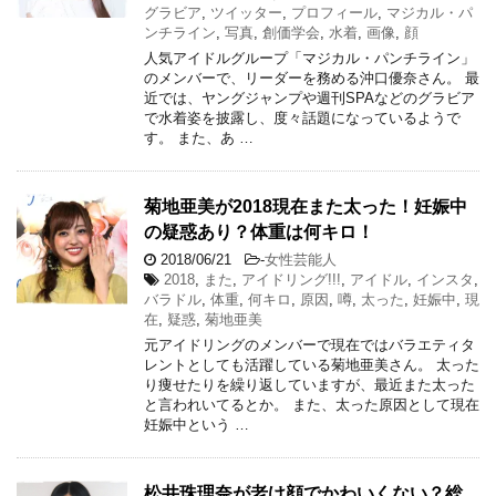
グラビア
,
ツイッター
,
プロフィール
,
マジカル・パ
ンチライン
,
写真
,
創価学会
,
水着
,
画像
,
顔
人気アイドルグループ「マジカル・パンチライン」
のメンバーで、リーダーを務める沖口優奈さん。 最
近では、ヤングジャンプや週刊SPAなどのグラビア
で水着姿を披露し、度々話題になっているようで
す。 また、あ …
菊地亜美が2018現在また太った！妊娠中
の疑惑あり？体重は何キロ！
2018/06/21
-
女性芸能人
2018
,
また
,
アイドリング!!!
,
アイドル
,
インスタ
,
バラドル
,
体重
,
何キロ
,
原因
,
噂
,
太った
,
妊娠中
,
現
在
,
疑惑
,
菊地亜美
元アイドリングのメンバーで現在ではバラエティタ
レントとしても活躍している菊地亜美さん。 太った
り痩せたりを繰り返していますが、最近また太った
と言われいてるとか。 また、太った原因として現在
妊娠中という …
松井珠理奈が老け顔でかわいくない？総