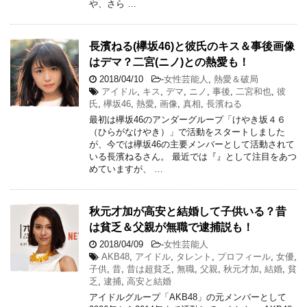
や、さら …
長濱ねる(欅坂46)と彼氏のキス＆事後画像
はデマ？二宮(ニノ)との熱愛も！
2018/04/10
-
女性芸能人
,
熱愛＆破局
アイドル
,
キス
,
デマ
,
ニノ
,
事後
,
二宮和也
,
彼
氏
,
欅坂46
,
熱愛
,
画像
,
真相
,
長濱ねる
最初は欅坂46のアンダーグループ「けやき坂４６
（ひらがなけやき）」で活動をスタートしました
が、今では欅坂46の主要メンバーとして活動されて
いる長濱ねるさん。 最近では『』として注目をあつ
めていますが、 …
秋元才加が高安と結婚して子供いる？昔
は貧乏＆父親が無職で逮捕説も！
2018/04/09
-
女性芸能人
AKB48
,
アイドル
,
タレント
,
プロフィール
,
女優
,
子供
,
昔
,
昔は超貧乏
,
無職
,
父親
,
秋元才加
,
結婚
,
貧
乏
,
逮捕
,
高安と結婚
アイドルグループ「AKB48」の元メンバーとして