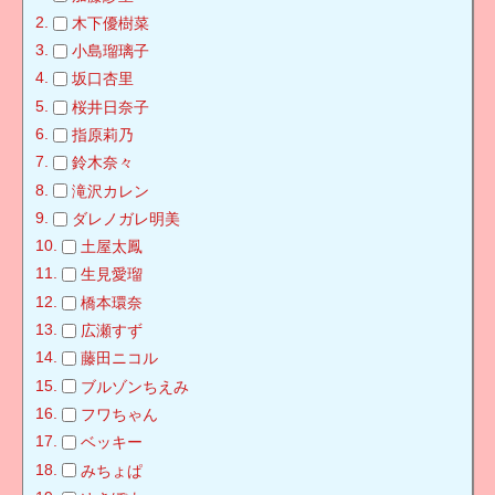
木下優樹菜
小島瑠璃子
坂口杏里
桜井日奈子
指原莉乃
鈴木奈々
滝沢カレン
ダレノガレ明美
土屋太鳳
生見愛瑠
橋本環奈
広瀬すず
藤田ニコル
ブルゾンちえみ
フワちゃん
ベッキー
みちょぱ