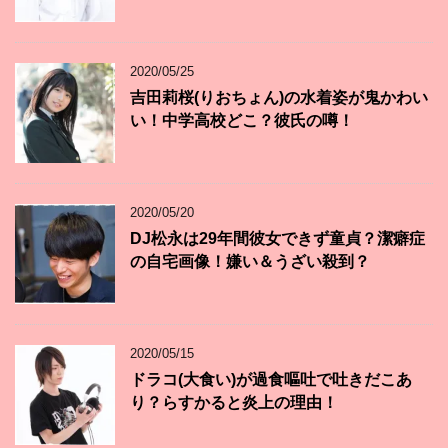
2020/05/25
吉田莉桜(りおちょん)の水着姿が鬼かわい
い！中学高校どこ？彼氏の噂！
2020/05/20
DJ松永は29年間彼女できず童貞？潔癖症
の自宅画像！嫌い＆うざい殺到？
2020/05/15
ドラコ(大食い)が過食嘔吐で吐きだこあ
り？らすかると炎上の理由！