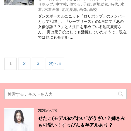
リポップ
,
中学校
,
似てる
,
子役
,
新垣結衣
,
時代
,
水
着
,
水着画像
,
池間夏海
,
画像
,
高校
ダンスボーカルユニット「ロリポップ」のメンバー
として活躍し、『シーブリーズ』のCMにて「あの
女優は誰？？」と大注目を集めている池間夏海さ
ん。 実は元子役としても活躍していたそうで、現在
では他にもモデル …
1
2
3
次へ »
2020/05/28
せたこ(モデル)の”わい”がうざい？姉さみ
も可愛い！すっぴん＆卒アルあり？