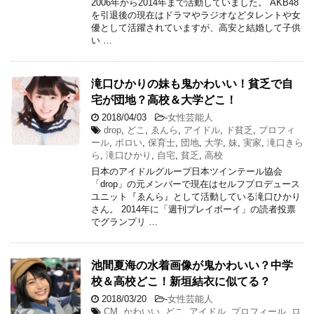
2006年から2014年まで活動していました。 AKB48
を引退後の現在はドラマやラジオなどタレントや女
優として活躍されていますが、高安と結婚して子供
い …
滝口ひかりの妹も鬼かわいい！貧乏で自
宅が団地？高校＆大学どこ！
2018/04/03
-
女性芸能人
drop
,
どこ
,
ゑんら
,
アイドル
,
ド貧乏
,
プロフィ
ール
,
ボロい
,
保育士
,
団地
,
大学
,
妹
,
実家
,
滝口きら
ら
,
滝口ひかり
,
自宅
,
貧乏
,
高校
日本のアイドルグループ日本ツインテール協会
「drop」の元メンバーで現在はセルフプロデュース
ユニット『ゑんら』として活動している滝口ひかり
さん。 2014年に「週刊プレイボーイ」の読者投票
でグランプリ …
池間夏海の水着画像が鬼かわいい？中学
校＆高校どこ！新垣結衣に似てる？
2018/03/20
-
女性芸能人
CM
,
かわいい
,
どこ
,
アイドル
,
プロフィール
,
ロ