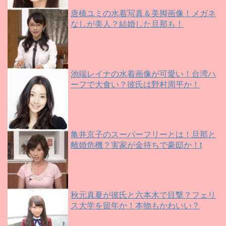
唐橋ユミの水着写真＆美脚画像！メガネ
なしが美人？結婚した旦那も！
池端レイナの水着画像が可愛い！台湾ハ
ーフで大食い？彼氏は野村周平か！
亀井京子のスーパーフリーとは！旦那と
離婚危機？実家が金持ちで豪邸か！t
秋元真夏が彼氏と六本木で目撃？フェリ
ス大学を留年か！本物もかわいい？