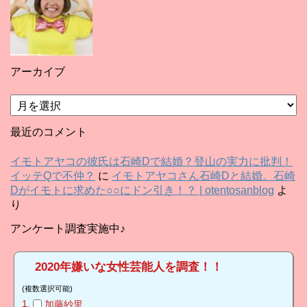
アーカイブ
ア
ー
カ
最近のコメント
イ
ブ
イモトアヤコの彼氏は石崎Dで結婚？登山の実力に批判！
イッテQで不仲？
に
イモトアヤコさん石崎Dと結婚。石崎
Dがイモトに求めた○○にドン引き！？ | otentosanblog
よ
り
アンケート調査実施中♪
2020年嫌いな女性芸能人を調査！！
(複数選択可能)
加藤紗里