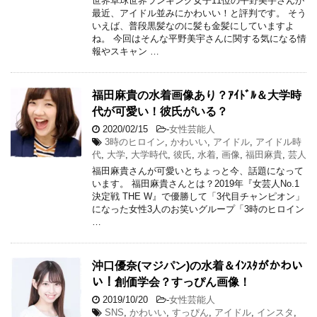
世界卓球世界ランキング女子11位の平野美宇さんが
最近、アイドル並みにかわいい！と評判です。 そう
いえば、普段黒髪なのに髪も金髪にしていますよ
ね。 今回はそんな平野美宇さんに関する気になる情
報やスキャン …
福田麻貴の水着画像あり？ｱｲﾄﾞﾙ＆大学時
代が可愛い！彼氏がいる？
2020/02/15
-
女性芸能人
3時のヒロイン
,
かわいい
,
アイドル
,
アイドル時
代
,
大学
,
大学時代
,
彼氏
,
水着
,
画像
,
福田麻貴
,
芸人
福田麻貴さんが可愛いとちょっと今、話題になって
います。 福田麻貴さんとは？2019年『女芸人No.1
決定戦 THE W』で優勝して「3代目チャンピオン」
になった女性3人のお笑いグループ「3時のヒロイン
…
沖口優奈(マジパン)の水着＆ｲﾝｽﾀがかわい
い！創価学会？すっぴん画像！
2019/10/20
-
女性芸能人
SNS
,
かわいい
,
すっぴん
,
アイドル
,
インスタ
,