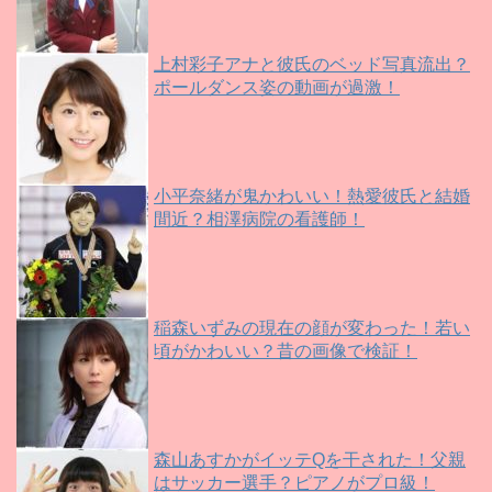
上村彩子アナと彼氏のベッド写真流出？
ポールダンス姿の動画が過激！
小平奈緒が鬼かわいい！熱愛彼氏と結婚
間近？相澤病院の看護師！
稲森いずみの現在の顔が変わった！若い
頃がかわいい？昔の画像で検証！
森山あすかがイッテQを干された！父親
はサッカー選手？ピアノがプロ級！