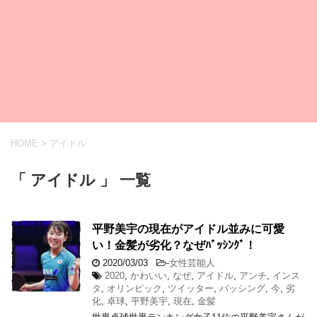
HOME
>
アイドル
「 アイドル 」 一覧
平野美宇の現在がアイドル並みに可愛
い！金髪が劣化？なぜﾊﾞｯｼﾝｸﾞ！
2020/03/03
-
女性芸能人
2020
,
かわいい
,
なぜ
,
アイドル
,
アンチ
,
インス
タ
,
オリンピック
,
ツイッター
,
バッシング
,
今
,
劣
化
,
卓球
,
平野美宇
,
現在
,
金髪