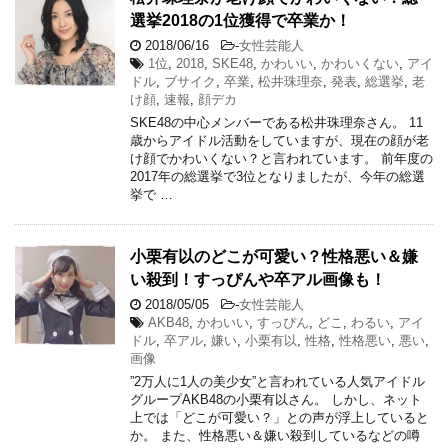
選挙2018の1位獲得で卒業か！
2018/06/16
-
女性芸能人
1位
,
2018
,
SKE48
,
かわいい
,
かわいくない
,
アイ
ドル
,
ブサイク
,
卒業
,
松井珠理奈
,
発表
,
総選挙
,
老
け顔
,
速報
,
顔デカ
SKE48の中心メンバーである松井珠理奈さん。 11
歳からアイドル活動をしていますが、現在の顔が老
け顔でかわいくない？と言われています。 前年度の
2017年の総選挙で3位となりましたが、今年の総選
挙で …
小栗有以のどこが可愛い？性格悪い＆嫌
い殺到！すっぴんや卒アル画像も！
2018/05/05
-
女性芸能人
AKB48
,
かわいい
,
すっぴん
,
どこ
,
わるい
,
アイ
ドル
,
卒アル
,
嫌い
,
小栗有以
,
性格
,
性格悪い
,
悪い
,
画像
”2万人に1人の美少女”と言われている人気アイドル
グループAKB48の小栗有以さん。 しかし、ネット
上では「どこが可愛い？」との声が浮上していると
か。 また、性格悪い＆嫌い殺到しているなどの噂