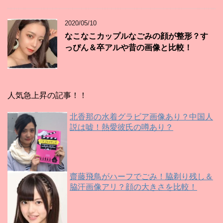
2020/05/10
なこなこカップルなごみの顔が整形？す
っぴん＆卒アルや昔の画像と比較！
人気急上昇の記事！！
北香那の水着グラビア画像あり？中国人
説は嘘！熱愛彼氏の噂あり？
齋藤飛鳥がハーフでごみ！脇剃り残し＆
脇汗画像アリ？顔の大きさを比較！