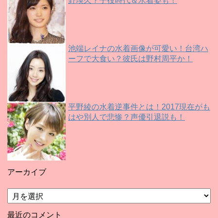
野瑛久？子役時代＆水着姿も！
池端レイナの水着画像が可愛い！台湾ハ
ーフで大食い？彼氏は野村周平か！
平野綾の水着逆事件とは！2017現在がも
はや別人で悲惨？声優引退説も！
アーカイブ
ア
ー
カ
最近のコメント