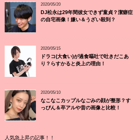
2020/05/20
DJ松永は29年間彼女できず童貞？潔癖症
の自宅画像！嫌い＆うざい殺到？
2020/05/15
ドラコ(大食い)が過食嘔吐で吐きだこあ
り？らすかると炎上の理由！
2020/05/10
なこなこカップルなごみの顔が整形？す
っぴん＆卒アルや昔の画像と比較！
人気急上昇の記事！！