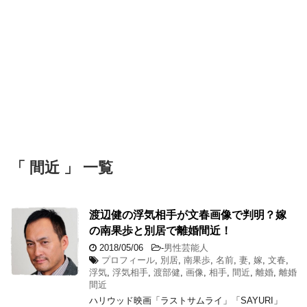
「 間近 」 一覧
渡辺健の浮気相手が文春画像で判明？嫁
の南果歩と別居で離婚間近！
2018/05/06
-
男性芸能人
プロフィール
,
別居
,
南果歩
,
名前
,
妻
,
嫁
,
文春
,
浮気
,
浮気相手
,
渡部健
,
画像
,
相手
,
間近
,
離婚
,
離婚
間近
ハリウッド映画「ラストサムライ」「SAYURI」