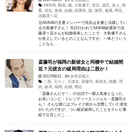
AKB48
,
動画
,
嘘
,
大島優子
,
宣言
,
彼氏
,
炎上
,
熱
愛
,
現在
,
発表
,
結婚
,
総選挙
,
誰
,
謝罪
,
逮捕
,
間近
,
須藤凛々花
元AKB48の主要メンバーで現在は女優と活躍してい
る大島優子さん！ 先日行われてAKB48総選挙で須
藤凛々花さんが結婚発表したことで、大島優子さん
が炎上しているとのことなんですが、一体どういう
ことなん …
斎藤司が福岡の新彼女と同棲中で結婚間
近？元彼女の破局理由は二股か！
2017/06/21
-
女性芸能人
二股
,
元カノ
,
元彼女
,
斎藤司
,
新彼女
,
熱愛
,
理
由
,
破局
,
福岡
,
結婚
,
間近
「斎藤さんだぞ！」の台詞で一躍人気者となった、
お笑いコンビ・トレンディーエンジェル・斎藤司さ
ん！ そんな彼にはブレイク前から交際していた彼女
がいたのですが、つい最近破局したことをテレビ番
組で公言したこ …