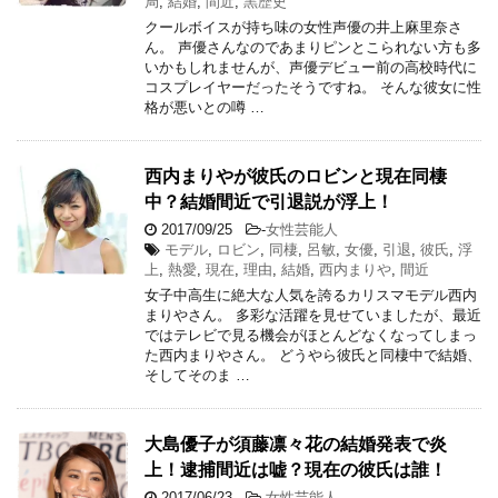
局
,
結婚
,
間近
,
黒歴史
クールボイスが持ち味の女性声優の井上麻里奈さ
ん。 声優さんなのであまりピンとこられない方も多
いかもしれませんが、声優デビュー前の高校時代に
コスプレイヤーだったそうですね。 そんな彼女に性
格が悪いとの噂 …
西内まりやが彼氏のロビンと現在同棲
中？結婚間近で引退説が浮上！
2017/09/25
-
女性芸能人
モデル
,
ロビン
,
同棲
,
呂敏
,
女優
,
引退
,
彼氏
,
浮
上
,
熱愛
,
現在
,
理由
,
結婚
,
西内まりや
,
間近
女子中高生に絶大な人気を誇るカリスマモデル西内
まりやさん。 多彩な活躍を見せていましたが、最近
ではテレビで見る機会がほとんどなくなってしまっ
た西内まりやさん。 どうやら彼氏と同棲中で結婚、
そしてそのま …
大島優子が須藤凛々花の結婚発表で炎
上！逮捕間近は嘘？現在の彼氏は誰！
2017/06/23
-
女性芸能人