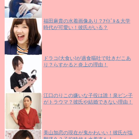
福田麻貴の水着画像あり？ｱｲﾄﾞﾙ＆大学
時代が可愛い！彼氏がいる？
ドラコ(大食い)が過食嘔吐で吐きだこあ
り？らすかると炎上の理由！
江口のりこの嫌いな子役は誰！泉ピン子
がトラウマ？彼氏や結婚できない理由！
美山加恋の現在が鬼かわいい！彼氏が塩