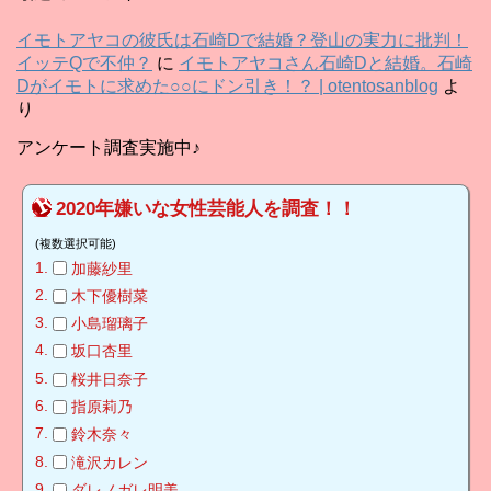
イ
ブ
イモトアヤコの彼氏は石崎Dで結婚？登山の実力に批判！
イッテQで不仲？
に
イモトアヤコさん石崎Dと結婚。石崎
Dがイモトに求めた○○にドン引き！？ | otentosanblog
よ
り
アンケート調査実施中♪
2020年嫌いな女性芸能人を調査！！
(複数選択可能)
加藤紗里
木下優樹菜
小島瑠璃子
坂口杏里
桜井日奈子
指原莉乃
鈴木奈々
滝沢カレン
ダレノガレ明美