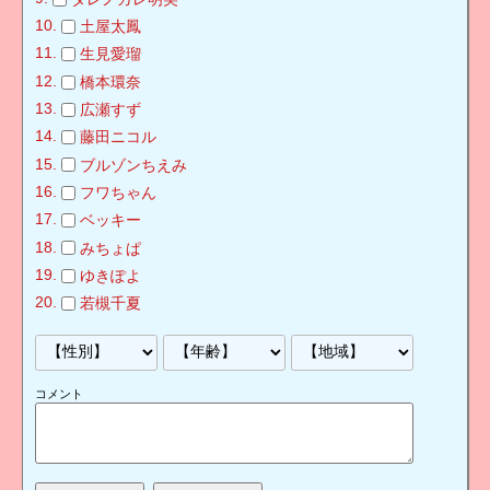
土屋太鳳
生見愛瑠
橋本環奈
広瀬すず
藤田ニコル
ブルゾンちえみ
フワちゃん
ベッキー
みちょぱ
ゆきぽよ
若槻千夏
コメント