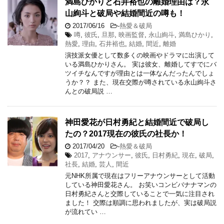
満島ひかりと石井裕也の離婚理由は？永
山絢斗と破局や結婚間近の噂も！
2017/06/16
-
熱愛＆破局
噂
,
彼氏
,
旦那
,
映画監督
,
永山絢斗
,
満島ひかり
,
熱愛
,
理由
,
石井裕也
,
結婚
,
間近
,
離婚
演技派女優として数多くの映画やドラマに出演して
いる満島ひかりさん。 実は彼女、離婚してすでにバ
ツイチなんですが理由とは一体なんだったんでしょ
うか？？ また、現在交際が噂されている永山絢斗さ
んとの破局説 …
神田愛花が日村勇紀と結婚間近で破局し
たの？2017現在の彼氏の社長か！
2017/04/20
-
熱愛＆破局
2017
,
アナウンサー
,
彼氏
,
日村勇紀
,
現在
,
破局
,
社長
,
結婚
,
芸人
,
間近
元NHK所属で現在はフリーアナウンサーとして活動
している神田愛花さん。 お笑いコンビバナナマンの
日村勇紀さんと交際していることで一気に注目され
ました！ 交際は順調に思われましたが、実は破局説
が流れてい …