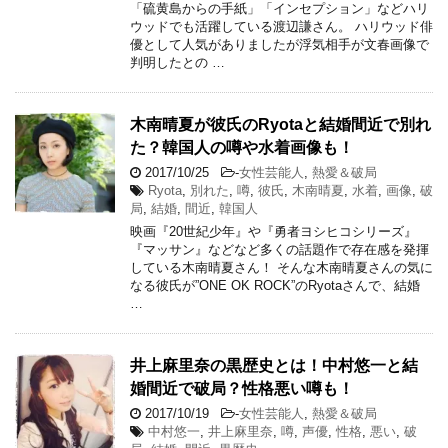
「硫黄島からの手紙」「インセプション」などハリ
ウッドでも活躍している渡辺謙さん。 ハリウッド俳
優として人気がありましたが浮気相手が文春画像で
判明したとの …
木南晴夏が彼氏のRyotaと結婚間近で別れ
た？韓国人の噂や水着画像も！
2017/10/25
-
女性芸能人
,
熱愛＆破局
Ryota
,
別れた
,
噂
,
彼氏
,
木南晴夏
,
水着
,
画像
,
破
局
,
結婚
,
間近
,
韓国人
映画『20世紀少年』や『勇者ヨシヒコシリーズ』
『マッサン』などなど多くの話題作で存在感を発揮
している木南晴夏さん！ そんな木南晴夏さんの気に
なる彼氏が”ONE OK ROCK”のRyotaさんで、結婚
…
井上麻里奈の黒歴史とは！中村悠一と結
婚間近で破局？性格悪い噂も！
2017/10/19
-
女性芸能人
,
熱愛＆破局
中村悠一
,
井上麻里奈
,
噂
,
声優
,
性格
,
悪い
,
破