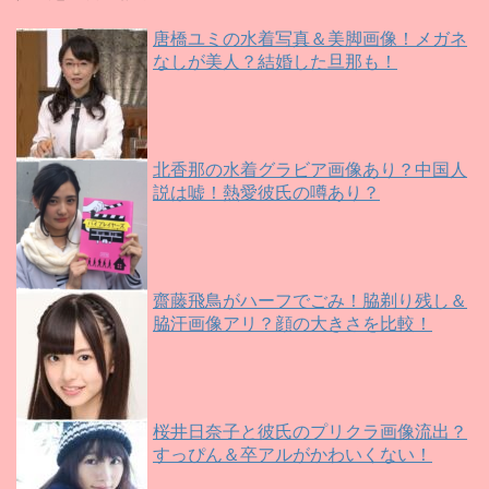
唐橋ユミの水着写真＆美脚画像！メガネ
なしが美人？結婚した旦那も！
北香那の水着グラビア画像あり？中国人
説は嘘！熱愛彼氏の噂あり？
齋藤飛鳥がハーフでごみ！脇剃り残し＆
脇汗画像アリ？顔の大きさを比較！
桜井日奈子と彼氏のプリクラ画像流出？
すっぴん＆卒アルがかわいくない！