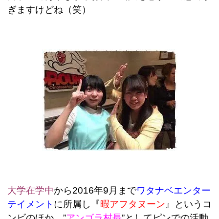
ぎますけどね（笑）
大学在学中
から2016年9月まで
ワタナベエンター
テイメント
に所属し『
暇アフタヌーン
』というコ
ンビのほか、”
アンゴラ村長
”としてピンでの活動