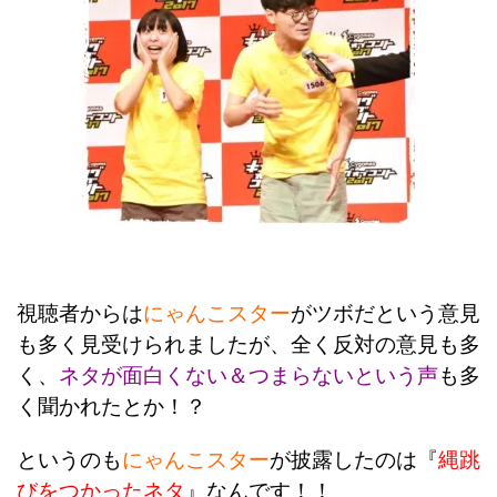
視聴
者
からは
にゃんこスター
がツボだという意見
も多く見受けられましたが、全く反対の意見も多
く、
ネタが面白くない＆つまらないという声
も多
く聞かれたとか！？
というのも
にゃんこスター
が披露したのは『
縄跳
びをつかったネタ
』なんです！！