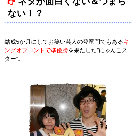
ネタが面白くない＆つまら
ない！？
結成5か月にしてお笑い芸人の登竜門でもある
キ
ングオブコントで準優勝
を果たした”にゃんこス
ター”。