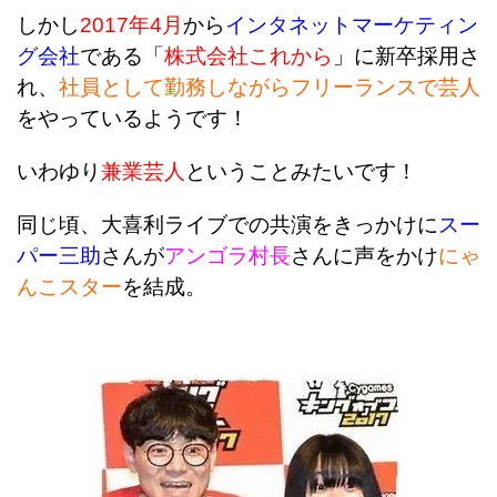
しかし
2017年4月
から
インタネットマーケティン
グ会社
である「
株式会社これから
」に新卒採用さ
れ、
社員として勤務しながらフリーランスで芸人
をやっているようです！
いわゆり
兼業芸人
ということみたいです！
同じ頃、大喜利ライブでの共演をきっかけに
スー
パー三助
さんが
アンゴラ村長
さん
に声
をかけ
にゃ
んこスター
を結成。