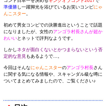
コント日本一を決める
キングオブコント2017
で
準優勝
し一躍脚光を浴びているお笑いコンビ
にゃ
んこスター
。
初めて男女コンビでの決勝進出ということで話題
になりましたが、女性の
アンゴラ村長さんが超か
わいい
とネットで評判なようです。
しかし
ネタが面白くないとかつまらないという否
定的な意見
もあるようで…。
今回
はそんな
にゃんこスター
の
アンゴラ村長
さん
に関する気になる情報や、スキャンダル級な噂に
ついてまとめてみましたので、ご覧ください♪