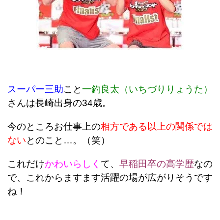
スーパー三助
こと
一釣良太（いちづりりょうた）
さんは長崎出身の34歳。
今のところお仕事上の
相方である以上の関係では
ない
とのこと…。（笑）
これだけ
かわいらしく
て、
早稲田卒の高学歴
なの
で、これからますます活躍の場が広がりそうです
ね！