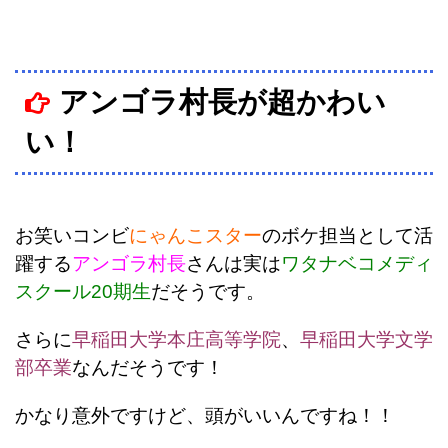
アンゴラ村長が超かわい
い！
お笑いコンビ
にゃんこスター
のボケ担当として活
躍する
アンゴラ村長
さんは実は
ワタナベコメディ
スクール20期生
だそうです。
さらに
早稲田大学本庄高等学院
、
早稲田大学文学
部卒業
なんだそうです！
かなり意外ですけど、頭がいいんですね！！