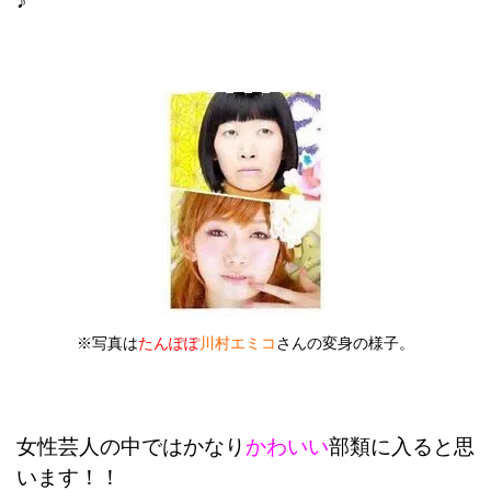
♪
※写真
は
たんぽぽ
川村エミコ
さんの変身の様子。
女性芸人の中ではかなり
かわいい
部類に入ると思
います！！