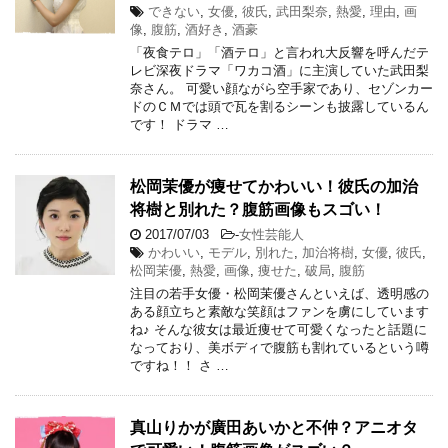
できない
,
女優
,
彼氏
,
武田梨奈
,
熱愛
,
理由
,
画
像
,
腹筋
,
酒好き
,
酒豪
「夜食テロ」「酒テロ」と言われ大反響を呼んだテ
レビ深夜ドラマ「ワカコ酒」に主演していた武田梨
奈さん。 可愛い顔ながら空手家であり、セゾンカー
ドのＣＭでは頭で瓦を割るシーンも披露しているん
です！ ドラマ …
松岡茉優が痩せてかわいい！彼氏の加治
将樹と別れた？腹筋画像もスゴい！
2017/07/03
-
女性芸能人
かわいい
,
モデル
,
別れた
,
加治将樹
,
女優
,
彼氏
,
松岡茉優
,
熱愛
,
画像
,
痩せた
,
破局
,
腹筋
注目の若手女優・松岡茉優さんといえば、透明感の
ある顔立ちと素敵な笑顔はファンを虜にしています
ね♪ そんな彼女は最近痩せて可愛くなったと話題に
なっており、美ボディで腹筋も割れているという噂
ですね！！ さ …
真山りかが廣田あいかと不仲？アニオタ