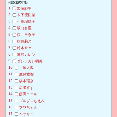
(複数選択可能)
加藤紗里
木下優樹菜
小島瑠璃子
坂口杏里
桜井日奈子
指原莉乃
鈴木奈々
滝沢カレン
ダレノガレ明美
土屋太鳳
生見愛瑠
橋本環奈
広瀬すず
藤田ニコル
ブルゾンちえみ
フワちゃん
ベッキー