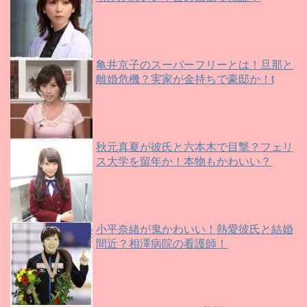
亀井京子のスーパーフリーとは！旦那と
離婚危機？実家が金持ちで豪邸か！t
秋元真夏が彼氏と六本木で目撃？フェリ
ス大学を留年か！本物もかわいい？
小平奈緒が鬼かわいい！熱愛彼氏と結婚
間近？相澤病院の看護師！