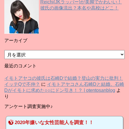
Reichi(JKラッパー)が美脚でかわいい！
彼氏の画像流出？本名や高校はどこ！
アーカイブ
ア
ー
カ
最近のコメント
イ
ブ
イモトアヤコの彼氏は石崎Dで結婚？登山の実力に批判！
イッテQで不仲？
に
イモトアヤコさん石崎Dと結婚。石崎
Dがイモトに求めた○○にドン引き！？ | otentosanblog
よ
り
アンケート調査実施中♪
2020年嫌いな女性芸能人を調査！！