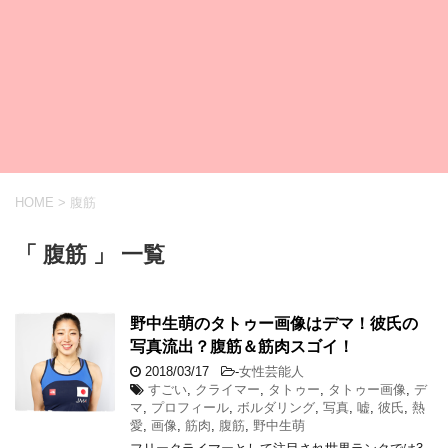
HOME
>
腹筋
「 腹筋 」 一覧
野中生萌のタトゥー画像はデマ！彼氏の
写真流出？腹筋＆筋肉スゴイ！
2018/03/17
-
女性芸能人
すごい
,
クライマー
,
タトゥー
,
タトゥー画像
,
デ
マ
,
プロフィール
,
ボルダリング
,
写真
,
嘘
,
彼氏
,
熱
愛
,
画像
,
筋肉
,
腹筋
,
野中生萌