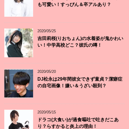
も可愛い！すっぴん＆卒アルあり？
2020/05/25
吉田莉桜(りおちょん)の水着姿が鬼かわい
い！中学高校どこ？彼氏の噂！
2020/05/20
DJ松永は29年間彼女できず童貞？潔癖症
の自宅画像！嫌い＆うざい殺到？
2020/05/15
ドラコ(大食い)が過食嘔吐で吐きだこあ
り？らすかると炎上の理由！