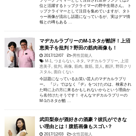
フリークライマーとして注目され世界ランクでは3
位と活躍するトップクライマーの野中生萌さん。 ト
ップクライマーとして注目を集めていますが、タト
ゥー画像が流出し話題になっているが、実はデマ情
報との噂もある …
マヂカルラブリーのM-1ネタが酷評！上沼
恵美子を批判？野田の筋肉画像も！
2017/12/07
-
男性芸能人
M-1
,
つまらない
,
ネタ
,
マヂカルラブリー
,
上沼
恵美子
,
批判
,
画像
,
筋肉
,
腹筋
,
芸人
,
酷評
,
野田クリ
スタル
,
面白くない
今話題になっているお笑い芸人のマヂカルラブリ
ー。 『ジ』ではなく『ヂ』をつけたのは、検索され
た時に上の方に来るかもしれないからという理由か
ら名付けたそうです！ そんなマヂカルラブリーの
M-1のネタが酷 …
武田梨奈が酒好きの酒豪？彼氏ができな
い理由とは！腹筋画像もスゴい？
2017/12/03
-
女性芸能人