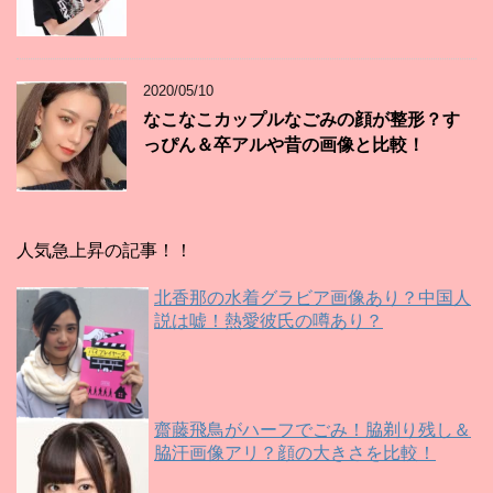
2020/05/10
なこなこカップルなごみの顔が整形？す
っぴん＆卒アルや昔の画像と比較！
人気急上昇の記事！！
北香那の水着グラビア画像あり？中国人
説は嘘！熱愛彼氏の噂あり？
齋藤飛鳥がハーフでごみ！脇剃り残し＆
脇汗画像アリ？顔の大きさを比較！