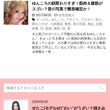
ゆんころの顔変わりすぎ！筋肉＆腹筋が
スゴい？昔の写真で整形確定か！
2017/06/20
-
女性芸能人
すっぴん
,
ゆんころ
,
ブサイク
,
ブロガー
,
別人
,
変わりすぎ
,
小原優花
,
整形
,
昔の写真
,
検証
,
比較
,
画像
,
目
,
筋肉
,
腹筋
,
顔
,
鼻
大人気ブロガーとして不動の人気を誇るゆんころさ
ん！ きゅっと引き締まった筋肉の肉体美にも注目が
高まっているが、その裏では顔が変わりすぎと整形
疑惑まで浮上しているんですね（汗） 今日も気にな
る情報を一挙 …
2020/05/28
せたこ(モデル)の”わい”がうざい？姉さみ