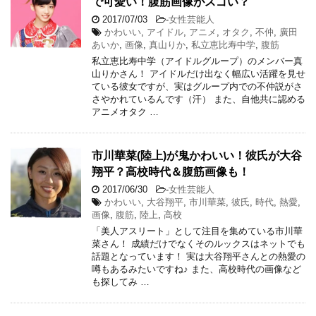
で可愛い！腹筋画像がスゴい？
2017/07/03
-
女性芸能人
かわいい
,
アイドル
,
アニメ
,
オタク
,
不仲
,
廣田
あいか
,
画像
,
真山りか
,
私立恵比寿中学
,
腹筋
私立恵比寿中学（アイドルグループ）のメンバー真
山りかさん！ アイドルだけ出なく幅広い活躍を見せ
ている彼女ですが、実はグループ内での不仲説がさ
さやかれているんです（汗） また、自他共に認める
アニメオタク …
市川華菜(陸上)が鬼かわいい！彼氏が大谷
翔平？高校時代＆腹筋画像も！
2017/06/30
-
女性芸能人
かわいい
,
大谷翔平
,
市川華菜
,
彼氏
,
時代
,
熱愛
,
画像
,
腹筋
,
陸上
,
高校
「美人アスリート」として注目を集めている市川華
菜さん！ 成績だけでなくそのルックスはネットでも
話題となっています！ 実は大谷翔平さんとの熱愛の
噂もあるみたいですね♪ また、高校時代の画像など
も探してみ …