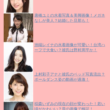
唐橋ユミの水着写真＆美脚画像！メガネ
なしが美人？結婚した旦那も！
池端レイナの水着画像が可愛い！台湾ハ
ーフで大食い？彼氏は野村周平か！
上村彩子アナと彼氏のベッド写真流出？
ポールダンス姿の動画が過激！
稲森いずみの現在の顔が変わった！若い
頃がかわいい？昔の画像で検証！