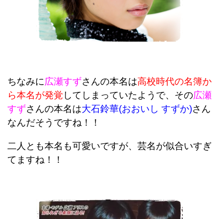
ちなみに
広瀬すず
さんの本名は
高校時代の名簿か
ら本名が発覚
してしまっていたようで、その
広瀬
すず
さんの本名は
大石鈴華(おおいし すずか)
さん
なんだそうですね！！
二人とも本名も可愛いですが、芸名が似合いすぎ
てますね！！