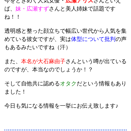
今をときめく人気女優・
広瀬アリス
さんといえ
ば、
妹・広瀬すず
さんと美人姉妹で話題です
ね！！
透明感と整った顔立ちで幅広い世代から人気を集
めている彼女ですが、実は
体型について批判
の声
もあるみたいですね（汗）
また、
本名が大石麻由子
さんという噂が出ている
のですが、本当なのでしょうか！？
そして自他共に認める
オタク
だという情報もあり
ました！
今日も気になる情報を一挙にお伝え致します♪