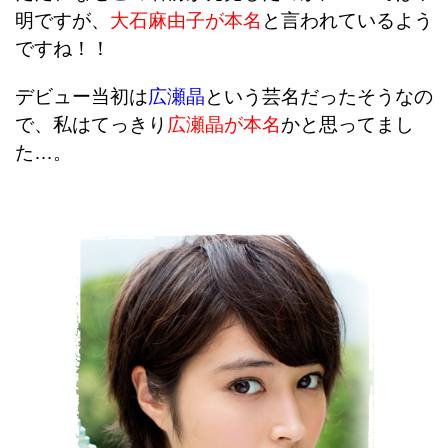
明ですが、
大石麻由子が本名
と言われているよう
ですね！！
デビュー当初は
広瀬晶
という芸名だったそうなの
で、
私はてっきり
広瀬晶が本名
かと思ってまし
た…。