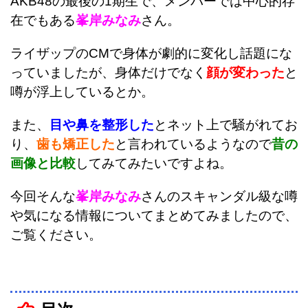
AKB48の最後の1期生で、メンバーでは中心的存
在でもある
峯岸みなみ
さん。
ライザップのCMで身体が劇的に変化し話題にな
っていましたが、
身体だけでなく
顔が変わった
と
噂が浮上しているとか。
また、
目や鼻を整形した
とネット上で騒がれてお
り、
歯も矯正した
と言われているようなので
昔の
画像と比較
してみてみたいですよね。
今回そんな
峯岸みなみ
さんのスキャンダル級な噂
や気になる情報についてまとめてみましたので、
ご覧ください。