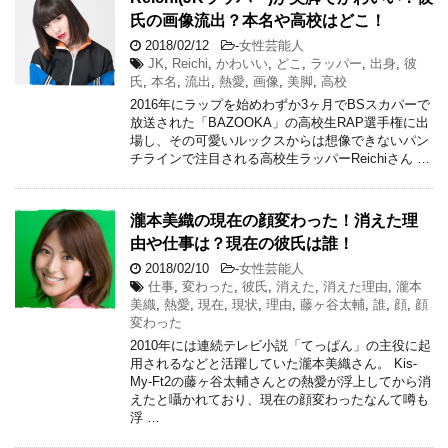
氏の画像流出？本名や高校はどこ！
2018/02/12
-
女性芸能人
JK
,
Reichi
,
かわいい
,
どこ
,
ラッパー
,
出身
,
彼
氏
,
本名
,
流出
,
熱愛
,
画像
,
美脚
,
高校
2016年にラップを始めわずか3ヶ月でBSスカパーで
放送された「BAZOOKA」の高校生RAP選手権に出
場し、その可愛いルックスからは想像できないパン
チラインで注目される高校生ラッパーReichiさん …
瀧本美織の現在の顔変わった！消えた理
由や仕事は？現在の彼氏は誰！
2018/02/10
-
女性芸能人
仕事
,
変わった
,
彼氏
,
消えた
,
消えた理由
,
瀧本
美織
,
熱愛
,
現在
,
現状
,
理由
,
藤ヶ谷太輔
,
誰
,
顔
,
顔
変わった
2010年には連続テレビ小説「てっぱん」の主役に起
用されるなどと活躍していた瀧本美織さん。 Kis-
My-Ft2の藤ヶ谷太輔さんとの熱愛が浮上してから消
えたと囁かれており、現在の顔変わったなんて噂も
浮 …