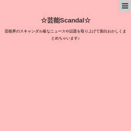
☆芸能Scandal☆
芸能界のスキャンダル級なニュースや話題を取り上げて面白おかしくま
とめちゃいます♪