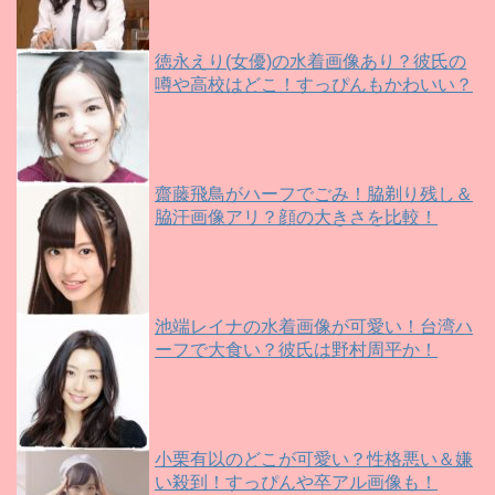
徳永えり(女優)の水着画像あり？彼氏の
噂や高校はどこ！すっぴんもかわいい？
齋藤飛鳥がハーフでごみ！脇剃り残し＆
脇汗画像アリ？顔の大きさを比較！
池端レイナの水着画像が可愛い！台湾ハ
ーフで大食い？彼氏は野村周平か！
小栗有以のどこが可愛い？性格悪い＆嫌
い殺到！すっぴんや卒アル画像も！