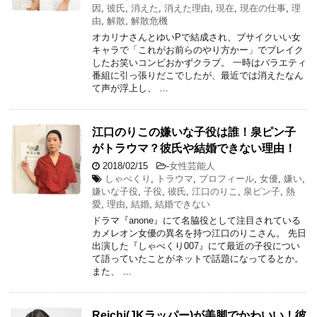
因
,
彼氏
,
消えた
,
消えた理由
,
現在
,
現在の仕事
,
理
由
,
解散
,
解散危機
オカリナさんとゆいPで結成され、ブサイクいい女
キャラで「これがお前らのやり方かー」でブレイク
したお笑いコンビおかずクラブ。 一時はバラエティ
番組に引っ張りだこでしたが、最近では消えたなん
て声が浮上し、 …
江口のりこの嫌いな子役は誰！泉ピン子
がトラウマ？彼氏や結婚できない理由！
2018/02/15
-
女性芸能人
しゃべくり
,
トラウマ
,
プロフィール
,
女優
,
嫌い
,
嫌いな子役
,
子役
,
彼氏
,
江口のりこ
,
泉ピン子
,
熱
愛
,
理由
,
結婚
,
結婚できない
ドラマ『anone』にて名脇役として注目されている
カメレオン女優の異名を持つ江口のりこさん。 先日
出演した『しゃべくり007』にて最近の子役につい
て語っていたことがネットで話題になってるとか。
また、 …
Reichi(JKラッパー)が美脚でかわいい！彼