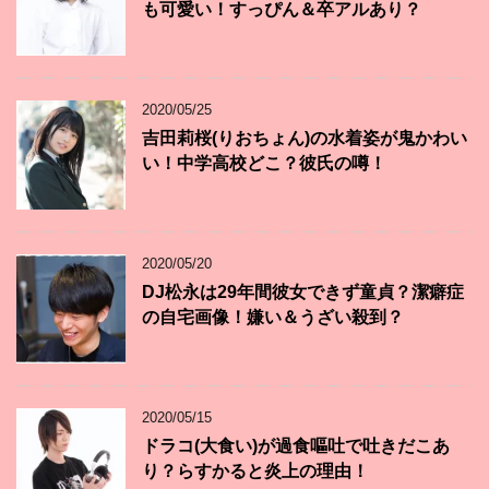
も可愛い！すっぴん＆卒アルあり？
2020/05/25
吉田莉桜(りおちょん)の水着姿が鬼かわい
い！中学高校どこ？彼氏の噂！
2020/05/20
DJ松永は29年間彼女できず童貞？潔癖症
の自宅画像！嫌い＆うざい殺到？
2020/05/15
ドラコ(大食い)が過食嘔吐で吐きだこあ
り？らすかると炎上の理由！