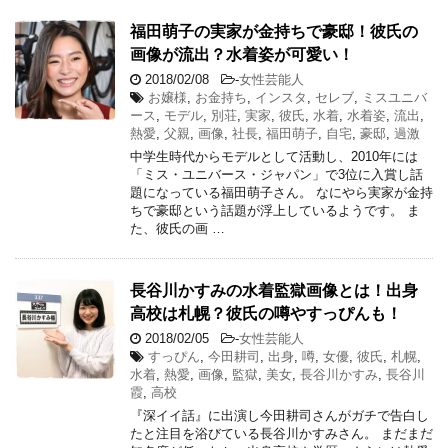
福田萌子の実家が金持ちで豪邸！彼氏の
画像が流出？水着姿が可愛い！
2018/02/08
-
女性芸能人
お嬢様
,
お金持ち
,
インスタ
,
セレブ
,
ミスユニバ
ース
,
モデル
,
別荘
,
実家
,
彼氏
,
水着
,
水着姿
,
流出
,
熱愛
,
父親
,
画像
,
社長
,
福田萌子
,
自宅
,
豪邸
,
過激
中学生時代からモデルとして活動し、2010年には
「ミス・ユニバース・ジャパン」で3位に入賞し話
題になっている福田萌子さん。 なにやら実家が金持
ちで豪邸という話題が浮上しているようです。 ま
た、彼氏の画 …
長谷川かすみの水着監獄画像とは！出身
高校は札幌？彼氏の噂やすっぴんも！
2018/02/05
-
女性芸能人
すっぴん
,
今田耕司
,
出身
,
噂
,
女優
,
彼氏
,
札幌
,
水着
,
熱愛
,
画像
,
監獄
,
美女
,
長谷川かすみ
,
長谷川
霞
,
高校
『深イイ話』に出演し今田耕司さんがガチで告白し
たと注目を浴びている長谷川かすみさん。 まだまだ