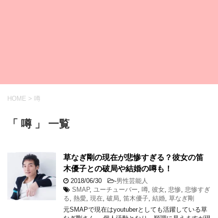
HOME
>
噂
「 噂 」 一覧
草なぎ剛の現在が悲惨すぎる？彼女の笛
木優子との破局や結婚の噂も！
2018/06/30
-
男性芸能人
SMAP
,
ユーチューバー
,
噂
,
彼女
,
悲惨
,
悲惨すぎ
る
,
熱愛
,
現在
,
破局
,
笛木優子
,
結婚
,
草なぎ剛
元SMAPで現在はyoutuberとしても活躍している草