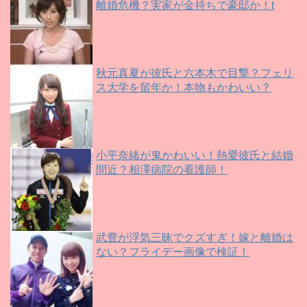
離婚危機？実家が金持ちで豪邸か！t
秋元真夏が彼氏と六本木で目撃？フェリ
ス大学を留年か！本物もかわいい？
小平奈緒が鬼かわいい！熱愛彼氏と結婚
間近？相澤病院の看護師！
武豊が浮気三昧でクズすぎ！嫁と離婚は
ない？フライデー画像で検証！