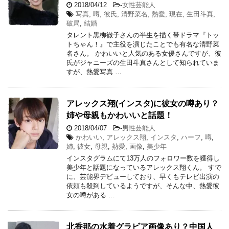
2018/04/12
-
女性芸能人
写真
,
噂
,
彼氏
,
清野菜名
,
熱愛
,
現在
,
生田斗真
,
破局
,
結婚
タレント黒柳徹子さんの半生を描く帯ドラマ『トッ
トちゃん！』で主役を演じたことでも有名な清野菜
名さん。 かわいいと人気のある女優さんですが、彼
氏がジャニーズの生田斗真さんとして知られていま
すが、熱愛写真 …
アレックス翔(インスタ)に彼女の噂あり？
姉や母親もかわいいと話題！
2018/04/07
-
男性芸能人
かわいい
,
アレックス翔
,
インスタ
,
ハーフ
,
噂
,
姉
,
彼女
,
母親
,
熱愛
,
画像
,
美少年
インスタグラムにて13万人のフォロワー数を獲得し
美少年と話題になっているアレックス翔くん。 すで
に、芸能界デビューしており、早くもテレビ出演の
依頼も殺到しているようですが、そんな中、熱愛彼
女の噂がある …
北香那の水着グラビア画像あり？中国人