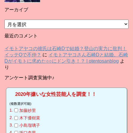
アーカイブ
ア
ー
カ
最近のコメント
イ
ブ
イモトアヤコの彼氏は石崎Dで結婚？登山の実力に批判！
イッテQで不仲？
に
イモトアヤコさん石崎Dと結婚。石崎
Dがイモトに求めた○○にドン引き！？ | otentosanblog
よ
り
アンケート調査実施中♪
2020年嫌いな女性芸能人を調査！！
(複数選択可能)
加藤紗里
木下優樹菜
小島瑠璃子
坂口杏里