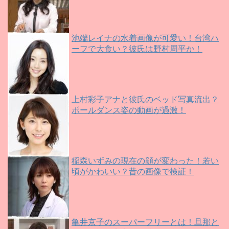
池端レイナの水着画像が可愛い！台湾ハ
ーフで大食い？彼氏は野村周平か！
上村彩子アナと彼氏のベッド写真流出？
ポールダンス姿の動画が過激！
稲森いずみの現在の顔が変わった！若い
頃がかわいい？昔の画像で検証！
亀井京子のスーパーフリーとは！旦那と