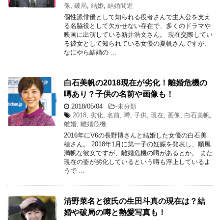
像
,
破局
,
結婚
,
結婚間近
個性派俳優として知られる役者さんで主人公を支え
る名脇役として欠かせない存在で、多くのドラマや
映画に出演している新井浩文さん。 現在交際してい
る彼女として知られている女優の夏帆さんですが、
なにやら結婚の …
白石美帆の2018現在が劣化！離婚危機の
噂あり？子供の名前や画像も！
2018/05/04
-
未分類
2018
,
劣化
,
名前
,
噂
,
子供
,
現在
,
画像
,
白石美帆
,
離婚
,
離婚危機
2016年にV6の長野博さんと結婚した女優の白石美
穂さん。 2018年1月に第一子の妊娠を発表し、順風
満帆な彼女ですが、離婚危機の噂があるとか。 また
現在の姿が劣化しているという噂も浮上しているよ
うで …
清野菜名と彼氏の生田斗真の現在は？結
婚や破局の噂と熱愛写真も！