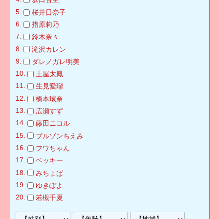
桜井日奈子
指原莉乃
鈴木奈々
滝沢カレン
ダレノガレ明美
土屋太鳳
生見愛瑠
橋本環奈
広瀬すず
藤田ニコル
ブルゾンちえみ
フワちゃん
ベッキー
みちょぱ
ゆきぽよ
若槻千夏