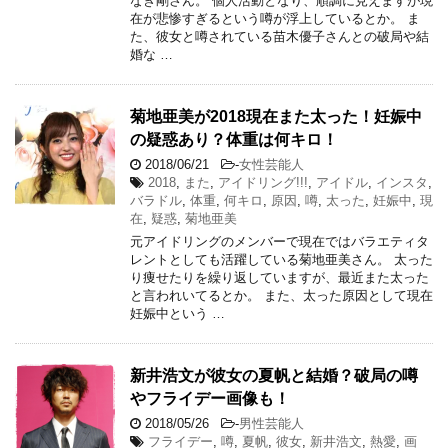
なぎ剛さん。 個人活動となり、順調に見えますが現
在が悲惨すぎるという噂が浮上しているとか。 ま
た、彼女と噂されている苗木優子さんとの破局や結
婚な …
菊地亜美が2018現在また太った！妊娠中
の疑惑あり？体重は何キロ！
2018/06/21
-
女性芸能人
2018
,
また
,
アイドリング!!!
,
アイドル
,
インスタ
,
バラドル
,
体重
,
何キロ
,
原因
,
噂
,
太った
,
妊娠中
,
現
在
,
疑惑
,
菊地亜美
元アイドリングのメンバーで現在ではバラエティタ
レントとしても活躍している菊地亜美さん。 太った
り痩せたりを繰り返していますが、最近また太った
と言われいてるとか。 また、太った原因として現在
妊娠中という …
新井浩文が彼女の夏帆と結婚？破局の噂
やフライデー画像も！
2018/05/26
-
男性芸能人
フライデー
,
噂
,
夏帆
,
彼女
,
新井浩文
,
熱愛
,
画