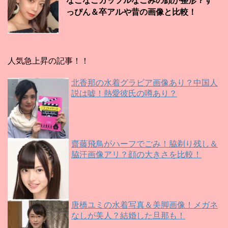
なこなこカップルなごみの顔が整形？す
っぴん＆卒アルや昔の画像と比較！
人気急上昇の記事！！
北香那の水着グラビア画像あり？中国人
説は嘘！熱愛彼氏の噂あり？
齋藤飛鳥がハーフでごみ！脇剃り残し＆
脇汗画像アリ？顔の大きさを比較！
唐橋ユミの水着写真＆美脚画像！メガネ
なしが美人？結婚した旦那も！