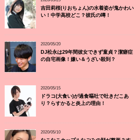
吉田莉桜(りおちょん)の水着姿が鬼かわい
い！中学高校どこ？彼氏の噂！
2020/05/20
DJ松永は29年間彼女できず童貞？潔癖症
の自宅画像！嫌い＆うざい殺到？
2020/05/15
ドラコ(大食い)が過食嘔吐で吐きだこあ
り？らすかると炎上の理由！
2020/05/10