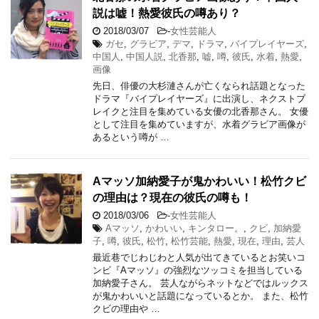
説は嘘！熱愛彼氏の噂あり？
2018/03/07
-
女性芸能人
ガセ
,
グラビア
,
デマ
,
ドラマ
,
バイプレイヤーズ
,
中国人
,
中国人説
,
北香那
,
嘘
,
噂
,
彼氏
,
水着
,
熱愛
,
画像
先日、俳優の大杉漣さんが亡くなられ話題となった
ドラマ『バイプレイヤーズ』に出演し、ネクストブ
レイクと注目を集めている女優の北香那さん。 女優
として注目を集めていますが、水着グラビア画像が
あるという噂が …
Aマッソ加納愛子が鬼かわいい！松竹クビ
の理由は？現在の彼氏の噂も！
2018/03/06
-
女性芸能人
Aマッソ
,
かわいい
,
キンタロー。
,
クビ
,
加納愛
子
,
噂
,
彼氏
,
松竹
,
松竹芸能
,
熱愛
,
現在
,
理由
,
芸人
最近巷でじわじわと人気が出てきているとお笑いコ
ンビ『Aマッソ』の強烈なツッコミを担当している
加納愛子さん。 芸人ながらネットなどではルックス
が鬼かわいいと話題になっているとか。 また、松竹
クビの理由や …