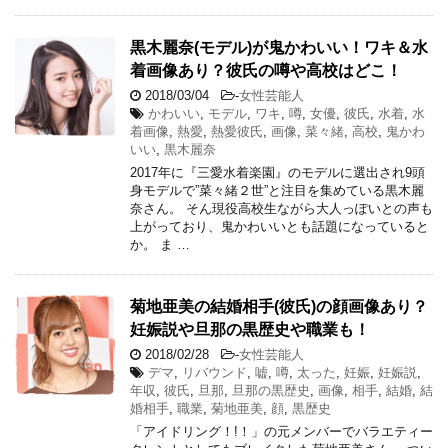
黒木麗奈(モデル)が鬼かわいい！ワキ＆水
着画像あり？彼氏の噂や高校はどこ！
2018/03/04
-
女性芸能人
かわいい
,
モデル
,
ワキ
,
噂
,
女優
,
彼氏
,
水着
,
水
着画像
,
熱愛
,
熱愛彼氏
,
画像
,
菜々緒
,
高校
,
鬼かわ
いい
,
黒木麗奈
2017年に『三愛水着楽園』のモデルに選出され9頭
身モデルで”菜々緒２世”と注目を集めている黒木麗
奈さん。 そん現役高校生ながら大人っぽいとの声も
上がっており、鬼かわいいとも話題になっていると
か。 ま …
菊地亜美の結婚相手(彼氏)の顔画像あり？
妊娠説や旦那の黒歴史や職業も！
2018/02/28
-
女性芸能人
デマ
,
リバウンド
,
嘘
,
噂
,
太った
,
妊娠
,
妊娠説
,
年収
,
彼氏
,
旦那
,
旦那の黒歴史
,
画像
,
相手
,
結婚
,
結
婚相手
,
職業
,
菊地亜美
,
顔
,
黒歴史
「アイドリング！!！」の元メンバーでバラエティー