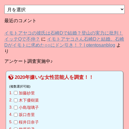
ア
ー
カ
最近のコメント
イ
ブ
イモトアヤコの彼氏は石崎Dで結婚？登山の実力に批判！
イッテQで不仲？
に
イモトアヤコさん石崎Dと結婚。石崎
Dがイモトに求めた○○にドン引き！？ | otentosanblog
よ
り
アンケート調査実施中♪
2020年嫌いな女性芸能人を調査！！
(複数選択可能)
加藤紗里
木下優樹菜
小島瑠璃子
坂口杏里
桜井日奈子