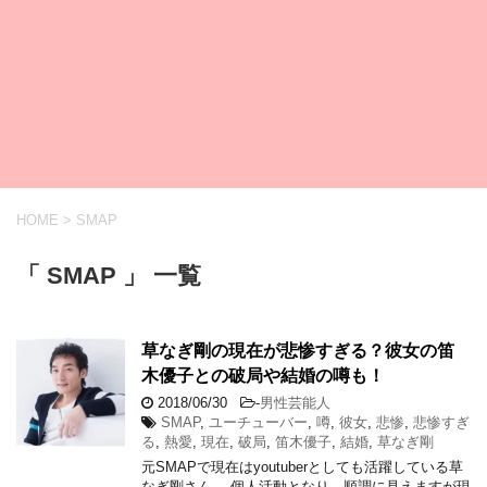
HOME
>
SMAP
「 SMAP 」 一覧
草なぎ剛の現在が悲惨すぎる？彼女の笛
木優子との破局や結婚の噂も！
2018/06/30
-
男性芸能人
SMAP
,
ユーチューバー
,
噂
,
彼女
,
悲惨
,
悲惨すぎ
る
,
熱愛
,
現在
,
破局
,
笛木優子
,
結婚
,
草なぎ剛
元SMAPで現在はyoutuberとしても活躍している草
なぎ剛さん。 個人活動となり、順調に見えますが現