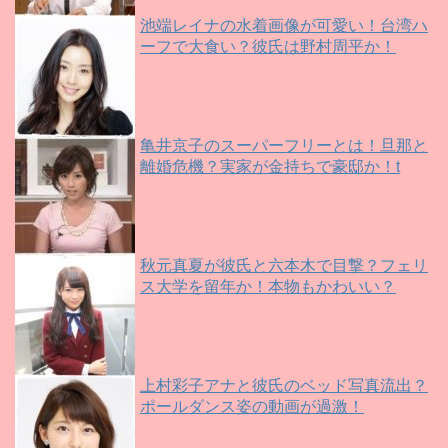
池端レイナの水着画像が可愛い！台湾ハ
ーフで大食い？彼氏は野村周平か！
亀井京子のスーパーフリーとは！旦那と
離婚危機？実家が金持ちで豪邸か！t
秋元真夏が彼氏と六本木で目撃？フェリ
ス大学を留年か！本物もかわいい？
上村彩子アナと彼氏のベッド写真流出？
ポールダンス姿の動画が過激！