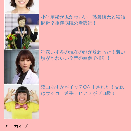
小平奈緒が鬼かわいい！熱愛彼氏と結婚
間近？相澤病院の看護師！
稲森いずみの現在の顔が変わった！若い
頃がかわいい？昔の画像で検証！
森山あすかがイッテQを干された！父親
はサッカー選手？ピアノがプロ級！
アーカイブ