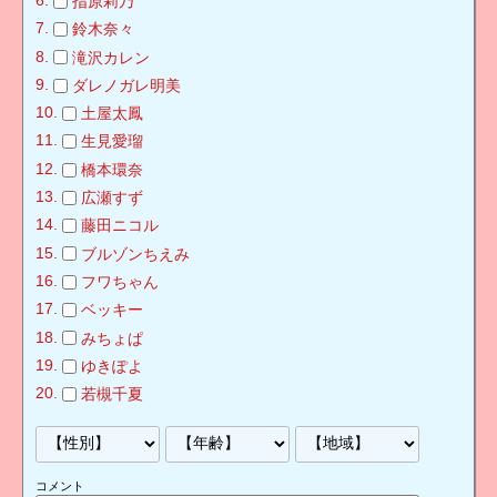
指原莉乃
鈴木奈々
滝沢カレン
ダレノガレ明美
土屋太鳳
生見愛瑠
橋本環奈
広瀬すず
藤田ニコル
ブルゾンちえみ
フワちゃん
ベッキー
みちょぱ
ゆきぽよ
若槻千夏
コメント