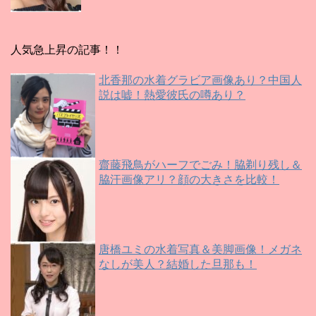
人気急上昇の記事！！
北香那の水着グラビア画像あり？中国人
説は嘘！熱愛彼氏の噂あり？
齋藤飛鳥がハーフでごみ！脇剃り残し＆
脇汗画像アリ？顔の大きさを比較！
唐橋ユミの水着写真＆美脚画像！メガネ
なしが美人？結婚した旦那も！