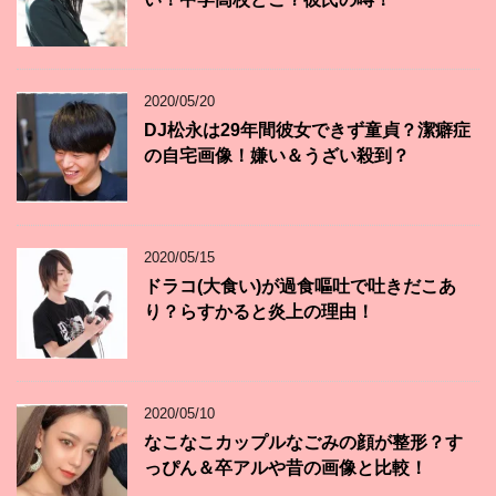
2020/05/20
DJ松永は29年間彼女できず童貞？潔癖症
の自宅画像！嫌い＆うざい殺到？
2020/05/15
ドラコ(大食い)が過食嘔吐で吐きだこあ
り？らすかると炎上の理由！
2020/05/10
なこなこカップルなごみの顔が整形？す
っぴん＆卒アルや昔の画像と比較！