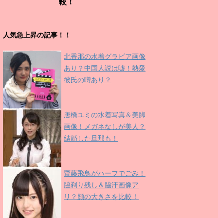
較！
人気急上昇の記事！！
北香那の水着グラビア画像
あり？中国人説は嘘！熱愛
彼氏の噂あり？
唐橋ユミの水着写真＆美脚
画像！メガネなしが美人？
結婚した旦那も！
齋藤飛鳥がハーフでごみ！
脇剃り残し＆脇汗画像ア
リ？顔の大きさを比較！