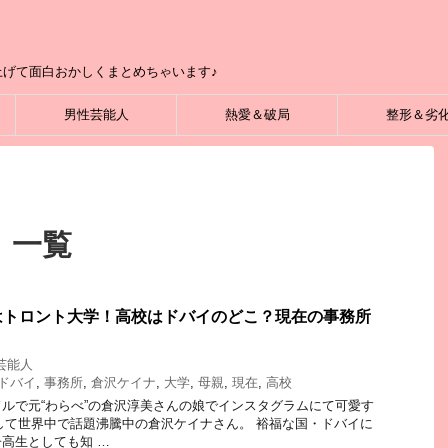
げて面白おかしくまとめちゃいます♪
男性芸能人
熱愛＆破局
整形＆劣
 一覧
はトロント大学！高校はドバイのどこ？現在の事務所
芸能人
ドバイ
,
事務所
,
倉沢ケイナ
,
大学
,
母親
,
現在
,
高校
ルで元“わらべ”の倉沢淳美さんの娘でインスタグラムにて可愛す
して世界中で話題沸騰中の倉沢ケイナさん。 裕福な国・ドバイに
高生としても知 …