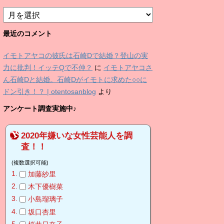
ア
ー
カ
最近のコメント
イ
ブ
イモトアヤコの彼氏は石崎Dで結婚？登山の実
力に批判！イッテQで不仲？
に
イモトアヤコさ
ん石崎Dと結婚。石崎Dがイモトに求めた○○に
ドン引き！？ | otentosanblog
より
アンケート調査実施中♪
2020年嫌いな女性芸能人を調
査！！
(複数選択可能)
加藤紗里
木下優樹菜
小島瑠璃子
坂口杏里