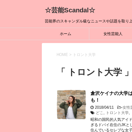
☆芸能Scandal☆
芸能界のスキャンダル級なニュースや話題を取り上
ホーム
女性芸能人
HOME
>
トロント大学
「 トロント大学 」
倉沢ケイナの大学
も！
2018/04/11
-
女性
どこ
,
トロント大学
,
昭和の国民的人気アイド
ぎるドバイ在住のJKと
住んでいるセレブな女子