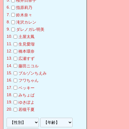
桜井日奈子
指原莉乃
鈴木奈々
滝沢カレン
ダレノガレ明美
土屋太鳳
生見愛瑠
橋本環奈
広瀬すず
藤田ニコル
ブルゾンちえみ
フワちゃん
ベッキー
みちょぱ
ゆきぽよ
若槻千夏