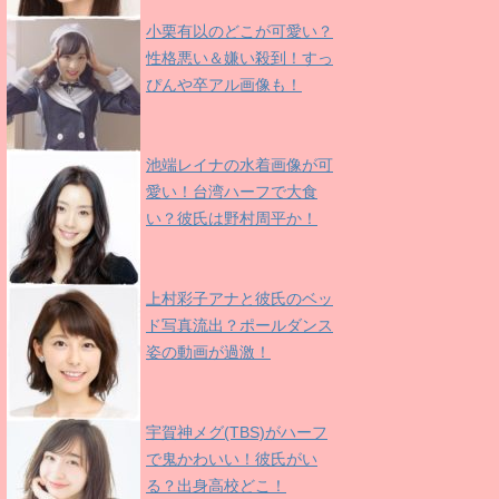
小栗有以のどこが可愛い？
性格悪い＆嫌い殺到！すっ
ぴんや卒アル画像も！
池端レイナの水着画像が可
愛い！台湾ハーフで大食
い？彼氏は野村周平か！
上村彩子アナと彼氏のベッ
ド写真流出？ポールダンス
姿の動画が過激！
宇賀神メグ(TBS)がハーフ
で鬼かわいい！彼氏がい
る？出身高校どこ！