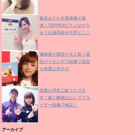
森保まどか水着画像が過
激！TEPPENピアノはヤラ
セ？出身高校や大学どこ！
篠崎愛が韓国で大人気！彼
氏がイホンギで結婚？現在
の体重は何キロ
武豊が浮気三昧でクズす
ぎ！嫁と離婚はない？フラ
イデー画像で検証！
アーカイブ