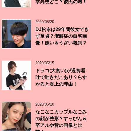
学高校どこ？彼氏の噂！
2020/05/20
DJ松永は29年間彼女でき
ず童貞？潔癖症の自宅画
像！嫌い＆うざい殺到？
2020/05/15
ドラコ(大食い)が過食嘔
吐で吐きだこあり？らす
かると炎上の理由！
2020/05/10
なこなこカップルなごみ
の顔が整形？すっぴん＆
卒アルや昔の画像と比