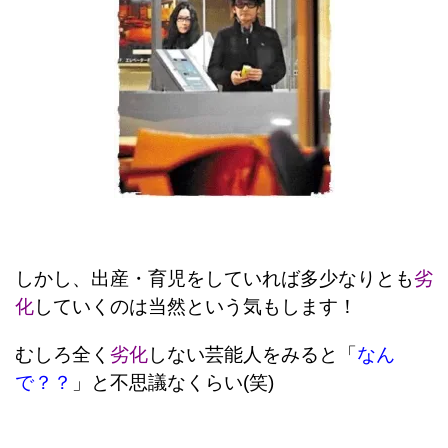
しかし、出産・育児をしていれば多少なりとも
劣
化
していくのは当然という気もします！
むしろ全く
劣化
しない芸能人をみると「
なん
で？？
」と不思議なくらい(笑)