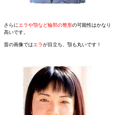
さらに
エラや顎など輪郭の整形
の可能性はかなり
高いです。
昔の画像では
エラ
が目立ち、顎も丸いです！