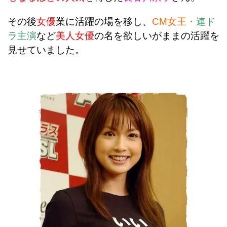
その後
女優
業に活躍の場を移し、
CM女王
・
連ド
ラ主演
など
美人女優
の名を欲しいがままの活躍を
見せていました。