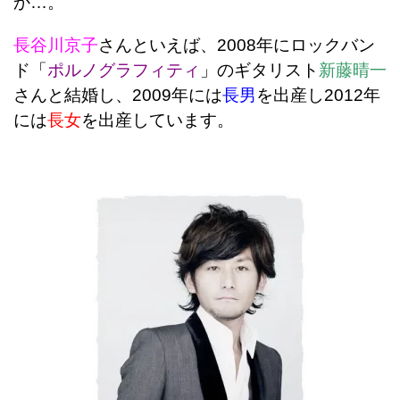
か…。
長谷川京子
さんといえば、2008年にロックバン
ド「
ポルノグラフィティ
」のギタリスト
新藤晴一
さんと結婚し、2009年には
長男
を出産し2012年
には
長女
を出産しています。