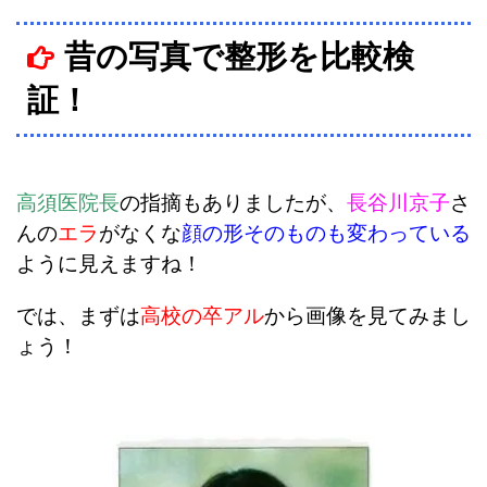
昔の写真で整形を比較検
証！
高須医院長
の指摘もありましたが、
長谷川京子
さ
んの
エラ
がなくな
顔の形そのものも変わっている
ように見えますね！
では、まずは
高校の卒アル
から画像を見てみまし
ょう！