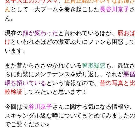
女子大生のカリスマ
、
正真正銘のキレイなお姉さ
ん
として
一大ブームを巻き起こした
長谷川京子
さ
ん。
現在の
顔が変わった
と
言われているほか、
唇おば
け
といわれるほどの
激変ぶりにファンも困惑して
います。
また昔からささやかれている
整形疑惑
も、最近さ
らに頻繁にメンテナンスを繰り返し、それが
悪循
環を招いている
という
情報なので、
昔の写真と比
較検証
してみたいと思います！
今回は長
谷川京子
さんに関する気になる情報や、
スキャンダル級な噂についてまとめてみましたの
でご覧ください♪