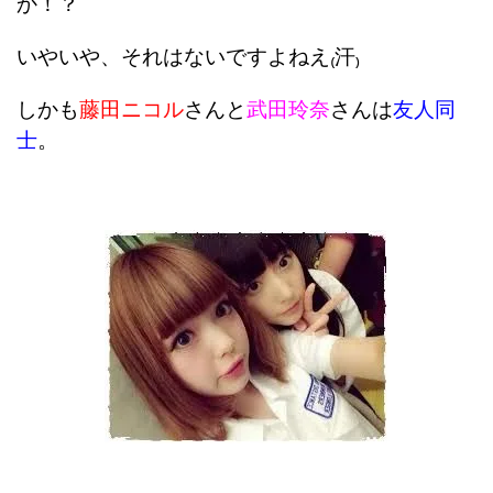
か！？
いやいや、それはないですよねえ₍汗₎
しかも
藤田ニコル
さんと
武田玲奈
さんは
友人同
士
。