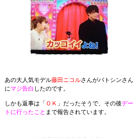
あの大人気モデル
藤田ニコル
さんがバトシンさん
に
マジ告白
したのです。
しかも返事は
「
ＯＫ
」だったそうで、その後
デー
トに行ったこと
まで報告されています。