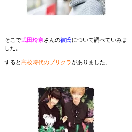
そこで
武田玲奈
さんの
彼氏
について調べていみま
した。
すると
高校時代のプリクラ
がありました。