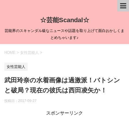
☆芸能Scandal☆
芸能界のスキャンダル級なニュースや話題を取り上げて面白おかしくま
とめちゃいます♪
HOME
>
女性芸能人
>
女性芸能人
武田玲奈の水着画像は過激派！バトシン
と破局？現在の彼氏は西田凌矢か！
投稿日：
2017-09-27
スポンサーリンク