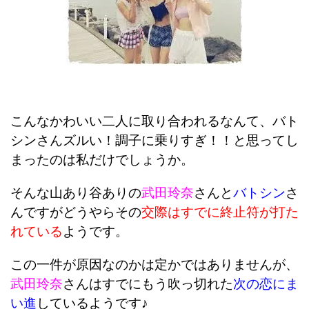
こんなかわいい二人に取り合われるなんて、バト
シンさんズルい！調子に乗りすぎ！！と思ってし
まったのは私だけでしょうか。
そんな山あり谷ありの
武田玲奈
さんと
バトシン
さ
んですがどうやらその
交際はすでに終止符が打た
れている
ようです。
この一件が原因なのかは定かではありませんが、
武田玲奈
さんはすでにもう吹っ切れた
次の恋にま
い進
しているようです♪