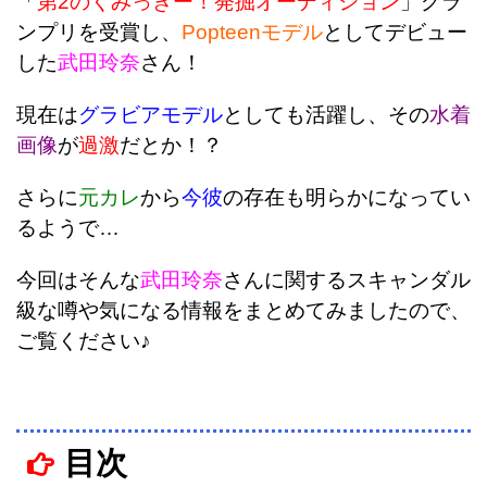
「
第2のくみっきー！発掘オーディション
」グラ
ンプリを受賞し、
Popteenモデル
としてデビュー
した
武田玲奈
さん！
現在は
グラビアモデル
としても活躍し、その
水着
画像
が
過激
だとか！？
さらに
元カレ
から
今彼
の存在も明らかになってい
るようで…
今回はそんな
武田玲奈
さんに関するスキャンダル
級な噂や気になる情報をまとめてみましたので、
ご覧ください♪
目次