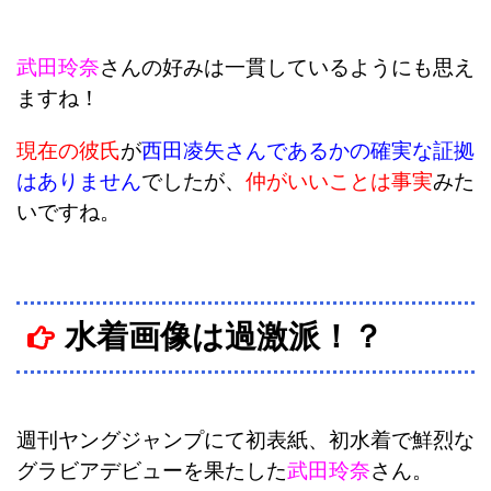
武田玲奈
さんの好みは一貫しているようにも思え
ますね！
現在の彼氏
が
西田凌矢さんであるかの確実な証拠
はありません
でしたが、
仲がいいことは事実
みた
いですね。
水着画像は過激派！？
週刊ヤングジャンプにて初表紙、初水着で鮮烈な
グラビアデビューを果たした
武田玲奈
さん。