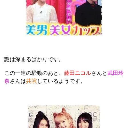
謎は深まるばかりです。
この一連の騒動のあと、
藤田ニコル
さんと
武田玲
奈
さんは
共演
しているようです。