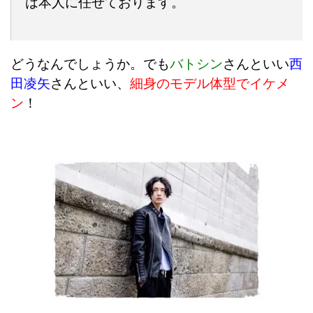
は本人に任せております。
どうなんでしょうか。でも
バトシン
さんといい
西
田凌矢
さんといい、
細身のモデル体型でイケメ
ン
！