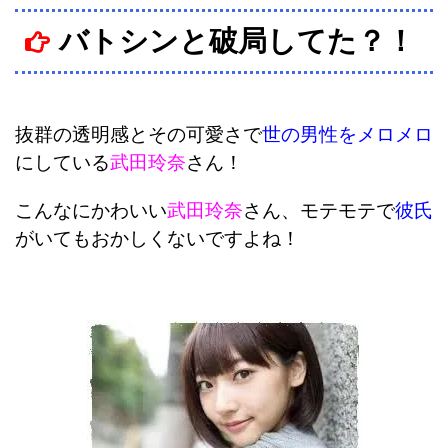
バトシンと破局してた？！
抜群の透明感とその可愛さで
世の男性をメロメロ
にしている
武田玲奈
さん！
こんなにかわいい
武田玲奈
さん、モテモテで
彼氏
がいてもおかしくないですよね！