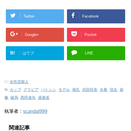
Twitter
Facebook
Google+
Pocket
B!
はてブ
LINE
-
女性芸能人
-
カップ
,
グラビア
,
バトシン
,
モデル
,
彼氏
,
武田玲奈
,
水着
,
現在
,
画
像
,
破局
,
西田凌矢
,
過激派
執筆者：
scandal999
関連記事