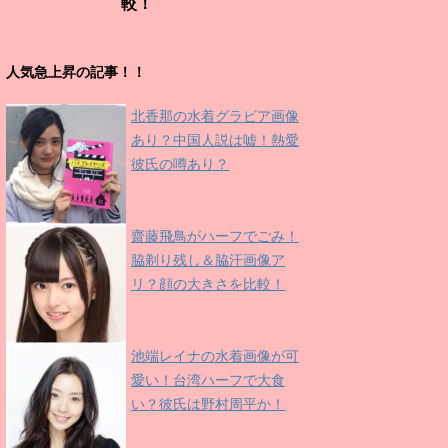
較！
人気急上昇の記事！！
北香那の水着グラビア画像
あり？中国人説は嘘！熱愛
彼氏の噂あり？
齋藤飛鳥がハーフでごみ！
脇剃り残し＆脇汗画像ア
リ？顔の大きさを比較！
池端レイナの水着画像が可
愛い！台湾ハーフで大食
い？彼氏は野村周平か！