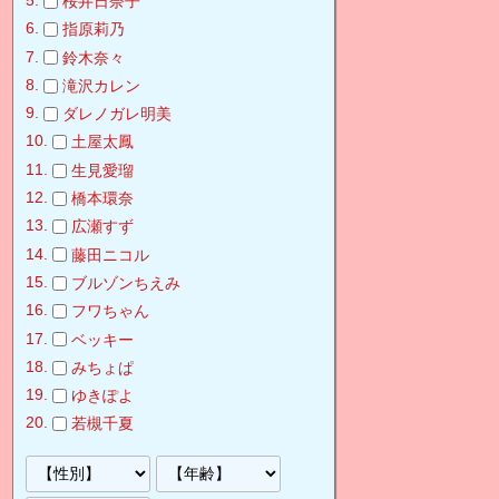
桜井日奈子
指原莉乃
鈴木奈々
滝沢カレン
ダレノガレ明美
土屋太鳳
生見愛瑠
橋本環奈
広瀬すず
藤田ニコル
ブルゾンちえみ
フワちゃん
ベッキー
みちょぱ
ゆきぽよ
若槻千夏