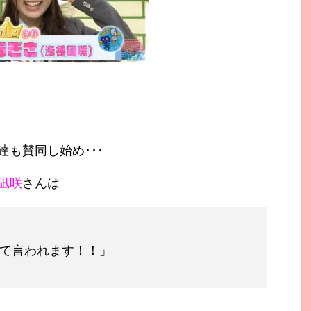
も賛同し始め･･･
凪咲
さんは
て言われます！！」