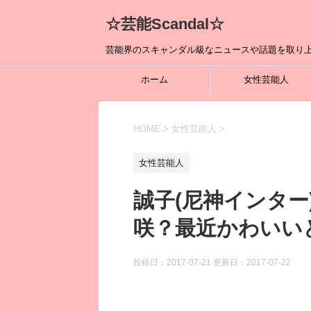
☆芸能Scandal☆
芸能界のスキャンダル級なニュースや話題を取り上
ホーム
女性芸能人
HOME
>
女性芸能人
>
女性芸能人
誠子(尼神インタ
咲？最近かわいい
投稿日：2017-07-21 更新日：
2017-07-22