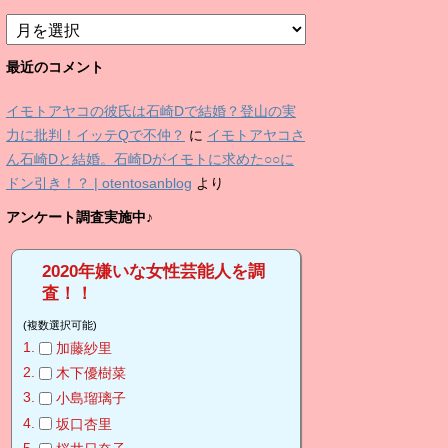
ア
ー
カ
最近のコメント
イ
ブ
イモトアヤコの彼氏は石崎Dで結婚？登山の実
力に批判！イッテQで不仲？
に
イモトアヤコさ
ん石崎Dと結婚。石崎Dがイモトに求めた○○に
ドン引き！？ | otentosanblog
より
アンケート調査実施中♪
2020年嫌いな女性芸能人を調
査！！
(複数選択可能)
加藤紗里
木下優樹菜
小島瑠璃子
坂口杏里