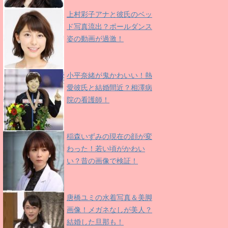
上村彩子アナと彼氏のベッ
ド写真流出？ポールダンス
姿の動画が過激！
小平奈緒が鬼かわいい！熱
愛彼氏と結婚間近？相澤病
院の看護師！
稲森いずみの現在の顔が変
わった！若い頃がかわい
い？昔の画像で検証！
唐橋ユミの水着写真＆美脚
画像！メガネなしが美人？
結婚した旦那も！