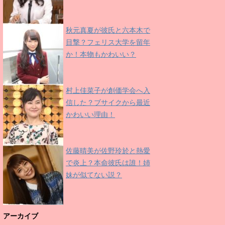
秋元真夏が彼氏と六本木で
目撃？フェリス大学を留年
か！本物もかわいい？
村上佳菜子が創価学会へ入
信した？ブサイクから最近
かわいい理由！
佐藤晴美が佐野玲於と熱愛
で炎上？本命彼氏は誰！姉
妹が似てない説？
アーカイブ