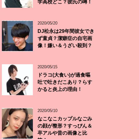
学高校どこ？彼氏の噂！
2020/05/20
DJ松永は29年間彼女でき
ず童貞？潔癖症の自宅画
像！嫌い＆うざい殺到？
2020/05/15
ドラコ(大食い)が過食嘔
吐で吐きだこあり？らす
かると炎上の理由！
2020/05/10
なこなこカップルなごみ
の顔が整形？すっぴん＆
卒アルや昔の画像と比