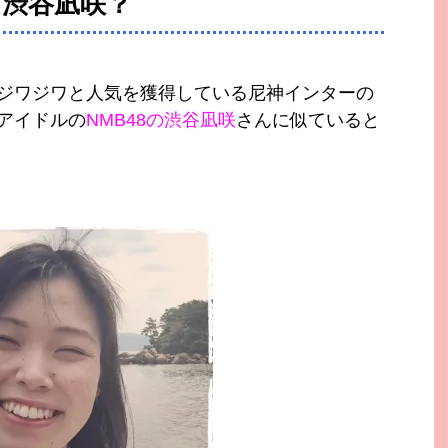
渋谷凪咲？
ジワジワと人気を獲得している尼神インターの
アイドルの
NMB48の渋谷凪咲
さんに似ていると