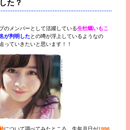
した？
プのメンバーとして活躍している
生牡蠣いもこ
名が判明した
との噂が浮上しているようなの
迫っていきたいと思います！！
齢
について調べてみたところ、生年月日が
1996