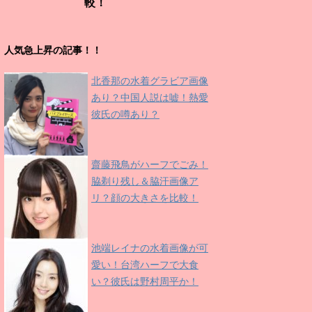
較！
人気急上昇の記事！！
北香那の水着グラビア画像
あり？中国人説は嘘！熱愛
彼氏の噂あり？
齋藤飛鳥がハーフでごみ！
脇剃り残し＆脇汗画像ア
リ？顔の大きさを比較！
池端レイナの水着画像が可
愛い！台湾ハーフで大食
い？彼氏は野村周平か！