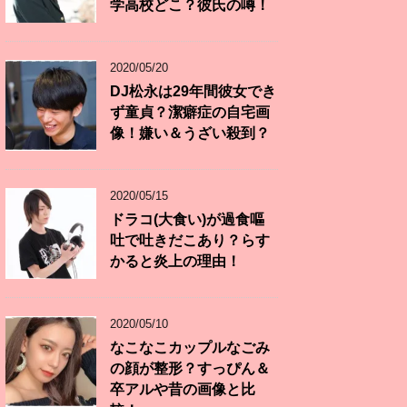
学高校どこ？彼氏の噂！
2020/05/20
DJ松永は29年間彼女でき
ず童貞？潔癖症の自宅画
像！嫌い＆うざい殺到？
2020/05/15
ドラコ(大食い)が過食嘔
吐で吐きだこあり？らす
かると炎上の理由！
2020/05/10
なこなこカップルなごみ
の顔が整形？すっぴん＆
卒アルや昔の画像と比