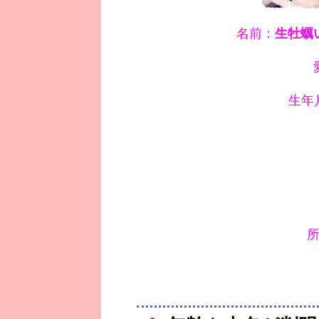
名前：
生牡蠣
生年月