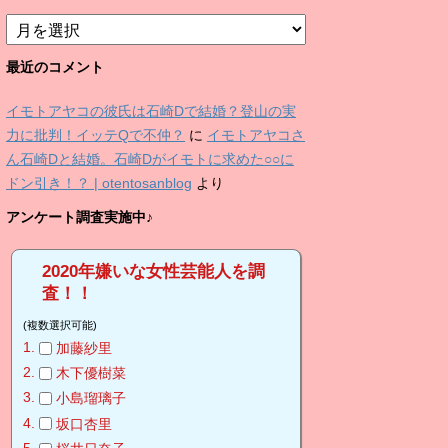
ア
ー
カ
最近のコメント
イ
ブ
イモトアヤコの彼氏は石崎Dで結婚？登山の実
力に批判！イッテQで不仲？
に
イモトアヤコさ
ん石崎Dと結婚。石崎Dがイモトに求めた○○に
ドン引き！？ | otentosanblog
より
アンケート調査実施中♪
2020年嫌いな女性芸能人を調
査！！
(複数選択可能)
加藤紗里
木下優樹菜
小島瑠璃子
坂口杏里