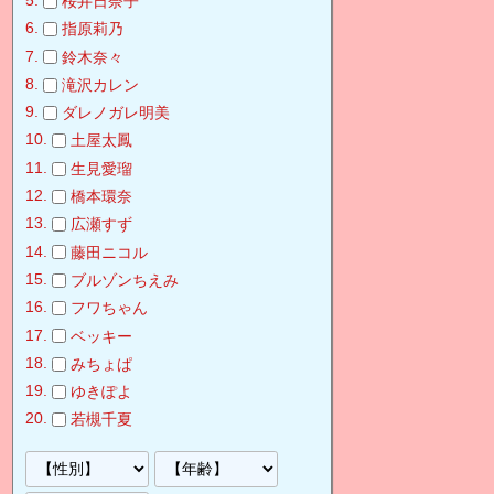
桜井日奈子
指原莉乃
鈴木奈々
滝沢カレン
ダレノガレ明美
土屋太鳳
生見愛瑠
橋本環奈
広瀬すず
藤田ニコル
ブルゾンちえみ
フワちゃん
ベッキー
みちょぱ
ゆきぽよ
若槻千夏