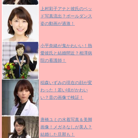
上村彩子アナと彼氏のベッ
ド写真流出？ポールダンス
姿の動画が過激！
小平奈緒が鬼かわいい！熱
愛彼氏と結婚間近？相澤病
院の看護師！
稲森いずみの現在の顔が変
わった！若い頃がかわい
い？昔の画像で検証！
唐橋ユミの水着写真＆美脚
画像！メガネなしが美人？
結婚した旦那も！