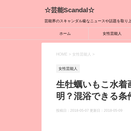
☆芸能Scandal☆
芸能界のスキャンダル級なニュースや話題を取り上
ホーム
女性芸能人
HOME
>
女性芸能人
>
女性芸能人
生牡蠣いもこ水着
明？混浴できる条
投稿日：2018-05-07 更新日：
2018-05-09