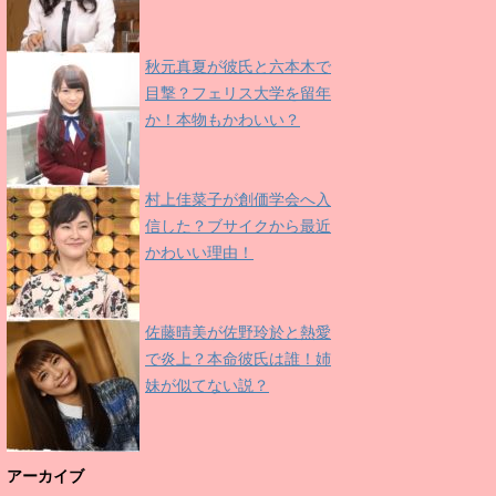
秋元真夏が彼氏と六本木で
目撃？フェリス大学を留年
か！本物もかわいい？
村上佳菜子が創価学会へ入
信した？ブサイクから最近
かわいい理由！
佐藤晴美が佐野玲於と熱愛
で炎上？本命彼氏は誰！姉
妹が似てない説？
アーカイブ