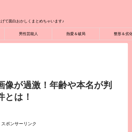
げて面白おかしくまとめちゃいます♪
男性芸能人
熱愛＆破局
整形＆劣
画像が過激！年齢や本名が判
件とは！
スポンサーリンク