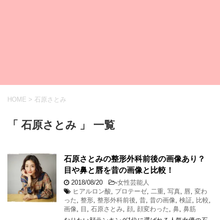
HOME
>
石原さとみ
「 石原さとみ 」 一覧
石原さとみの整形外科前後の画像あり？
目や鼻と唇を昔の画像と比較！
2018/08/20
-
女性芸能人
ヒアルロン酸
,
プロテーゼ
,
二重
,
写真
,
唇
,
変わ
った
,
整形
,
整形外科前後
,
昔
,
昔の画像
,
検証
,
比較
,
画像
,
目
,
石原さとみ
,
顔
,
顔変わった
,
鼻
,
鼻筋