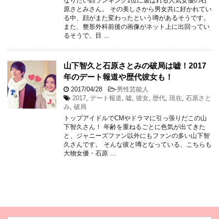
なりたい顔ランキング1位に選ばれる人気女優の石
原さとみさん。 その美しさから男女共に好かれてい
る中、顔がまた変わったという噂があるそうです。
また、整形外科前後の画像がネット上に出回ってい
るそうで、目 …
山下智久と石原さとみの破局は嘘！2017
年のデート報道や歴代彼女も！
2017/04/28
-
男性芸能人
2017
,
デート報道
,
嘘
,
彼女
,
歴代
,
現在
,
石原さと
み
,
破局
トップアイドルでCMやドラマに引っ張りだこの山
下智久さん！ 年齢を重ねるごとに色気が出てきた
と、ジャニーズファン以外にもファンの多い山下智
久さんです。 そんな彼と噂となっている、こちらも
大物女優・石原 …