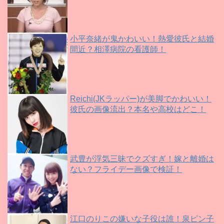
小平奈緒が鬼かわいい！熱愛彼氏と結婚
間近？相澤病院の看護師！
Reichi(JKラッパー)が美脚でかわいい！
彼氏の画像流出？本名や高校はどこ！
武豊が浮気三昧でクズすぎ！嫁と離婚は
ない？フライデー画像で検証！
江口のりこの嫌いな子役は誰！泉ピン子