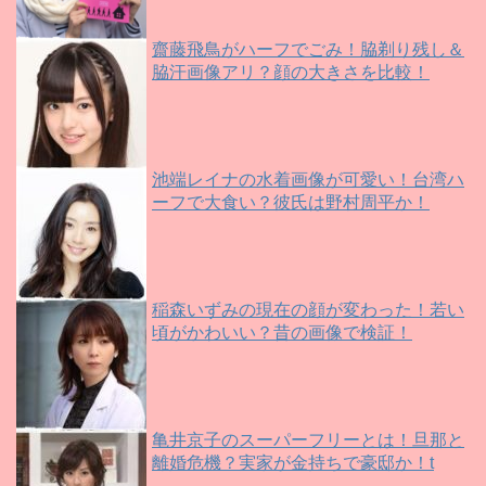
齋藤飛鳥がハーフでごみ！脇剃り残し＆
脇汗画像アリ？顔の大きさを比較！
池端レイナの水着画像が可愛い！台湾ハ
ーフで大食い？彼氏は野村周平か！
稲森いずみの現在の顔が変わった！若い
頃がかわいい？昔の画像で検証！
亀井京子のスーパーフリーとは！旦那と
離婚危機？実家が金持ちで豪邸か！t