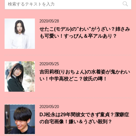
2020/05/28
せたこ(モデル)の”わい”がうざい？姉さみ
も可愛い！すっぴん＆卒アルあり？
2020/05/25
吉田莉桜(りおちょん)の水着姿が鬼かわい
い！中学高校どこ？彼氏の噂！
2020/05/20
DJ松永は29年間彼女できず童貞？潔癖症
の自宅画像！嫌い＆うざい殺到？