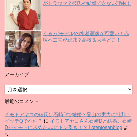
がトラウマ？彼氏や結婚できない理由！
くるみ(モデル)の水着画像が可愛い！赤
塚不二夫が親戚？高校＆大学どこ！
アーカイブ
ア
ー
カ
最近のコメント
イ
ブ
イモトアヤコの彼氏は石崎Dで結婚？登山の実力に批判！
イッテQで不仲？
に
イモトアヤコさん石崎Dと結婚。石崎
Dがイモトに求めた○○にドン引き！？ | otentosanblog
よ
り