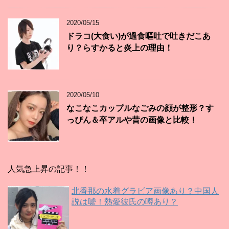
2020/05/15
ドラコ(大食い)が過食嘔吐で吐きだこあ
り？らすかると炎上の理由！
2020/05/10
なこなこカップルなごみの顔が整形？す
っぴん＆卒アルや昔の画像と比較！
人気急上昇の記事！！
北香那の水着グラビア画像あり？中国人
説は嘘！熱愛彼氏の噂あり？