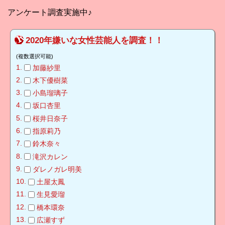
アンケート調査実施中♪
2020年嫌いな女性芸能人を調査！！
(複数選択可能)
加藤紗里
木下優樹菜
小島瑠璃子
坂口杏里
桜井日奈子
指原莉乃
鈴木奈々
滝沢カレン
ダレノガレ明美
土屋太鳳
生見愛瑠
橋本環奈
広瀬すず