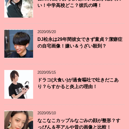
い！中学高校どこ？彼氏の噂！
2020/05/20
DJ松永は29年間彼女できず童貞？潔癖症
の自宅画像！嫌い＆うざい殺到？
2020/05/15
ドラコ(大食い)が過食嘔吐で吐きだこあ
り？らすかると炎上の理由！
2020/05/10
なこなこカップルなごみの顔が整形？す
っぴん＆卒アルや昔の画像と比較！