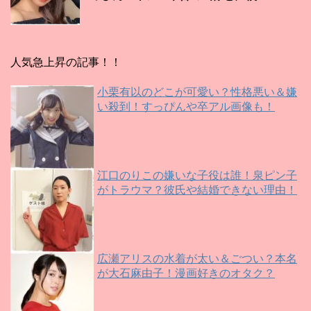
人気急上昇の記事！！
小栗有以のどこが可愛い？性格悪い＆嫌
い殺到！すっぴんや卒アル画像も！
江口のりこの嫌いな子役は誰！泉ピン子
がトラウマ？彼氏や結婚できない理由！
広瀬アリスの水着が太い＆ごつい？本名
が大石麻由子！漫画好きのオタク？