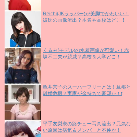
Reichi(JKラッパー)が美脚でかわいい！
彼氏の画像流出？本名や高校はどこ！
くるみ(モデル)の水着画像が可愛い！赤
塚不二夫が親戚？高校＆大学どこ！
亀井京子のスーパーフリーとは！旦那と
離婚危機？実家が金持ちで豪邸か！t
平手友梨奈の路チュー写真流出？元気な
い原因は病気＆メンバーと不仲か！