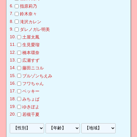
指原莉乃
鈴木奈々
滝沢カレン
ダレノガレ明美
土屋太鳳
生見愛瑠
橋本環奈
広瀬すず
藤田ニコル
ブルゾンちえみ
フワちゃん
ベッキー
みちょぱ
ゆきぽよ
若槻千夏