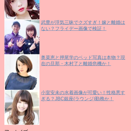
武豊が浮気三昧でクズすぎ！嫁と離婚は
ない？フライデー画像で検証！
奥菜恵と押尾学のベッド写真は本物？現
在の旦那・木村了と離婚危機か！
小室安未の水着画像が可愛い！性格悪す
ぎる？JBC銀座(ラウンジ)勤務か！