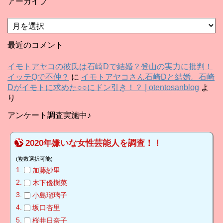
アーカイブ
ア
ー
カ
最近のコメント
イ
ブ
イモトアヤコの彼氏は石崎Dで結婚？登山の実力に批判！
イッテQで不仲？
に
イモトアヤコさん石崎Dと結婚。石崎
Dがイモトに求めた○○にドン引き！？ | otentosanblog
よ
り
アンケート調査実施中♪
2020年嫌いな女性芸能人を調査！！
(複数選択可能)
加藤紗里
木下優樹菜
小島瑠璃子
坂口杏里
桜井日奈子