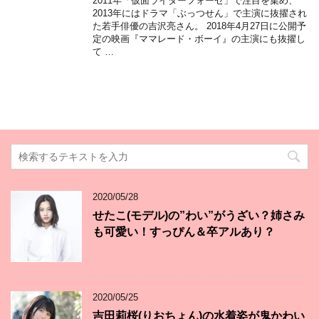
2011年「仮面ライダーフォーゼ」で注目を集め、
2013年にはドラマ「ぶっつせん」で主演に抜擢され
た若手俳優の吉沢亮さん。 2018年4月27日に公開予
定の映画『ママレード・ボーイ』の主演にも抜擢し
て …
2020/05/28
せたこ(モデル)の”わい”がうざい？姉さみ
も可愛い！すっぴん＆卒アルあり？
2020/05/25
吉田莉桜(りおちょん)の水着姿が鬼かわい