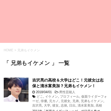
HOME
>
兄弟もイケメン
「 兄弟もイケメン 」 一覧
吉沢亮の高校＆大学はどこ！元彼女は志
保と清水富美加？兄弟もイケメン！
2018/04/01
-
男性芸能人
どこ
,
イケメン
,
プロフィール
,
仮面ライダーフォ
ーゼ
,
俳優
,
元カノ
,
元彼女
,
兄弟
,
兄弟もイケメン
,
吉沢亮
,
大学
,
彼女
,
志保
,
日出
,
清水富美加
,
高校