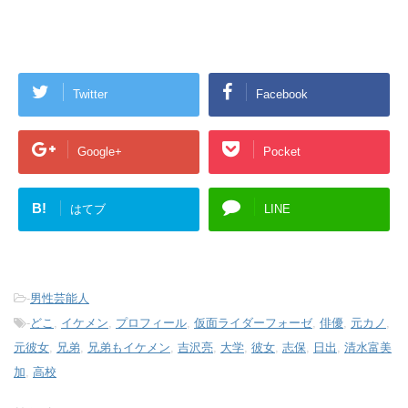
Twitter
Facebook
Google+
Pocket
B!
はてブ
LINE
-
男性芸能人
-
どこ
,
イケメン
,
プロフィール
,
仮面ライダーフォーゼ
,
俳優
,
元カノ
,
元彼女
,
兄弟
,
兄弟もイケメン
,
吉沢亮
,
大学
,
彼女
,
志保
,
日出
,
清水富美
加
,
高校