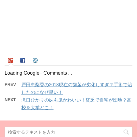
Loading Google+ Comments ...
PREV
戸田恵梨香の2018現在の歯茎が劣化しすぎ？手術で治
したのになぜ黒い！
NEXT
滝口ひかりの妹も鬼かわいい！貧乏で自宅が団地？高
校＆大学どこ！