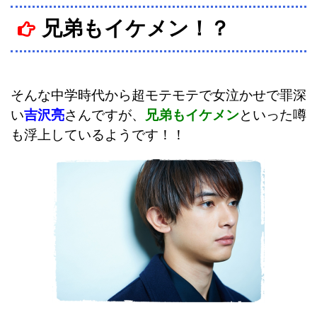
兄弟もイケメン！？
そんな中学時代から超モテモテで女泣かせで罪深
い
吉沢亮
さんですが、
兄弟もイケメン
といった噂
も浮上しているようです！！