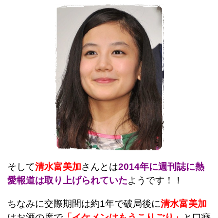
そして
清水富美加
さんとは
2014年に週刊誌に熱
愛報道は取り上げられていた
ようです！！
ちなみに交際期間は約1年で破局後に
清水富美加
はお酒の席で
「イケメンはもうこりごり」
と口癖