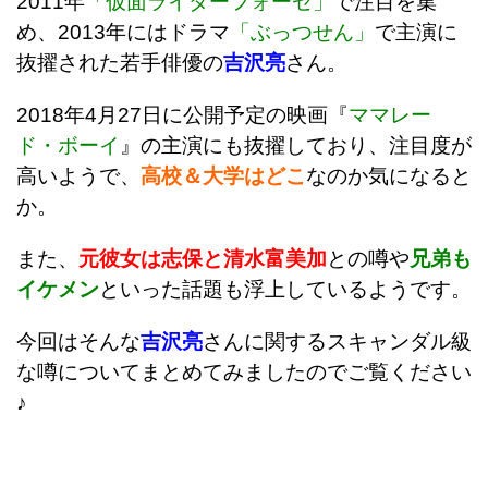
2011年
「仮面ライダーフォーゼ」
で注目を集
め、2013年にはドラマ
「ぶっつせん」
で主演に
抜擢された若手俳優の
吉沢亮
さん。
2018年4月27日に公開予定の映画『
ママレー
ド・ボーイ
』の主演にも抜擢しており、注目度が
高いようで、
高校＆大学はどこ
なのか気になると
か。
また、
元彼女は志保と清水富美加
との噂や
兄弟も
イケメン
といった話題も浮上しているようです。
今回はそんな
吉沢亮
さんに関するスキャンダル級
な噂についてまとめてみましたのでご覧ください
♪