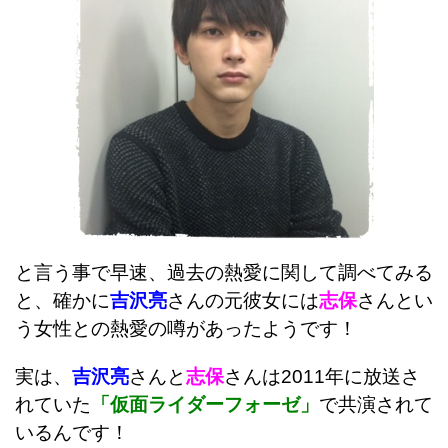
と言う事で早速、過去の熱愛に関して調べてみる
と、確かに
吉沢亮
さんの元彼女には
志保
さんとい
う女性との熱愛の噂があったようです！
実は、
吉沢亮
さんと
志保
さんは2011年に放送さ
れていた
「仮面ライダーフォーゼ」
で共演されて
いるんです！