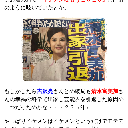
のように呟いていたとか。
もしかしたら
吉沢亮
さんとの破局も
清水富美加
さ
んの幸福の科学で出家し芸能界を引退した原因の
一つだったのかな・・・？？
（汗）
やっぱりイケメンはイケメンというだけでモテて