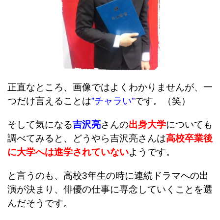
正直なところ、画像ではよくわかりませんが、一
つだけ言えることは
”チャラい”
です。（笑）
そして気になる
吉沢亮
さんの
出身大学
についても
調べてみると、どうやら吉沢亮さんは
高校卒業後
に大学へは進学されていない
ようです。
と言うのも、高校3年生の時に連続ドラマへの出
演が決まり、俳優の仕事に専念していくことを選
んだそうです。