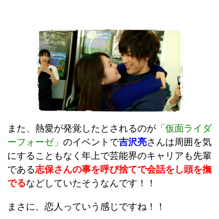
また、熱愛が発覚したとされるのが
「仮面ライダ
ーフォーゼ」
のイベントで
吉沢亮
さんは周囲を気
にすることもなく年上で芸能界のキャリアも先輩
である
志保さんの事を呼び捨てで会話をし頭を撫
でる
などしていたそうなんです！！
まさに、恋人っていう感じですね！！