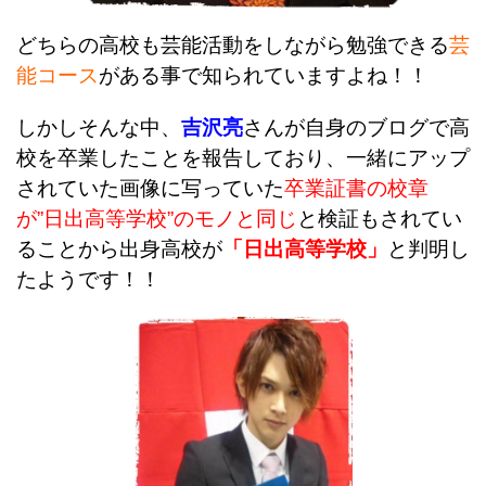
どちらの高校も芸能活動をしながら勉強できる
芸
能コース
がある事で知られていますよね！！
しかしそんな中、
吉沢亮
さんが自身のブログで高
校を卒業したことを報告しており、一緒にアップ
されていた画像に写っていた
卒業証書の校章
が”日出高等学校”のモノと同じ
と検証もされてい
ることから出身高校が
「日出高等学校」
と判明し
たようです！！