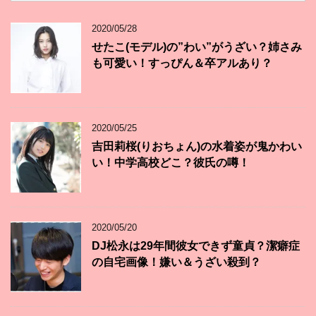
2020/05/28
せたこ(モデル)の”わい”がうざい？姉さみ
も可愛い！すっぴん＆卒アルあり？
2020/05/25
吉田莉桜(りおちょん)の水着姿が鬼かわい
い！中学高校どこ？彼氏の噂！
2020/05/20
DJ松永は29年間彼女できず童貞？潔癖症
の自宅画像！嫌い＆うざい殺到？