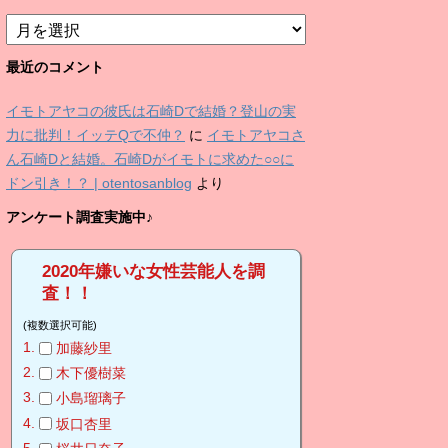
ア
ー
カ
最近のコメント
イ
ブ
イモトアヤコの彼氏は石崎Dで結婚？登山の実
力に批判！イッテQで不仲？
に
イモトアヤコさ
ん石崎Dと結婚。石崎Dがイモトに求めた○○に
ドン引き！？ | otentosanblog
より
アンケート調査実施中♪
2020年嫌いな女性芸能人を調
査！！
(複数選択可能)
加藤紗里
木下優樹菜
小島瑠璃子
坂口杏里