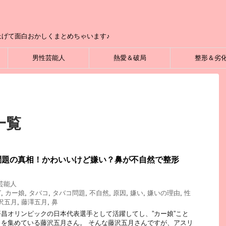
げて面白おかしくまとめちゃいます♪
男性芸能人
熱愛＆破局
整形＆劣
一覧
問題の真相！かわいいけど嫌い？鼻が不自然で整形
芸能人
グ
,
カー娘
,
タバコ
,
タバコ問題
,
不自然
,
原因
,
嫌い
,
嫌いの理由
,
性
沢五月
,
藤澤五月
,
鼻
昌オリンピックの日本代表選手として活躍してし、”カー娘”こと
を集めている藤沢五月さん。 そんな藤沢五月さんですが、アスリ