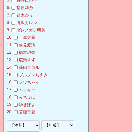
桜井日奈子
指原莉乃
鈴木奈々
滝沢カレン
ダレノガレ明美
土屋太鳳
生見愛瑠
橋本環奈
広瀬すず
藤田ニコル
ブルゾンちえみ
フワちゃん
ベッキー
みちょぱ
ゆきぽよ
若槻千夏