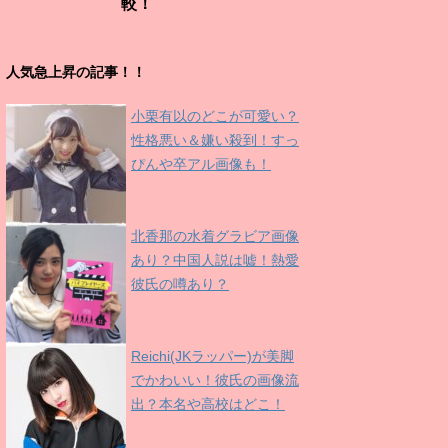
較！
人気急上昇の記事！！
小栗有以のどこが可愛い？
性格悪い＆嫌い殺到！すっ
ぴんや卒アル画像も！
北香那の水着グラビア画像
あり？中国人説は嘘！熱愛
彼氏の噂あり？
Reichi(JKラッパー)が美脚
でかわいい！彼氏の画像流
出？本名や高校はどこ！