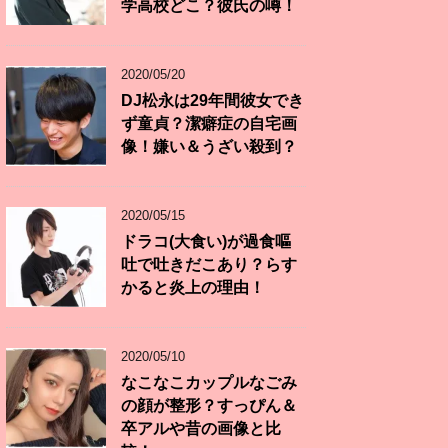
学高校どこ？彼氏の噂！
2020/05/20
DJ松永は29年間彼女でき
ず童貞？潔癖症の自宅画
像！嫌い＆うざい殺到？
2020/05/15
ドラコ(大食い)が過食嘔
吐で吐きだこあり？らす
かると炎上の理由！
2020/05/10
なこなこカップルなごみ
の顔が整形？すっぴん＆
卒アルや昔の画像と比