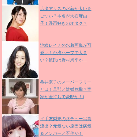
広瀬アリスの水着が太い＆
ごつい？本名が大石麻由
子！漫画好きのオタク？
池端レイナの水着画像が可
愛い！台湾ハーフで大食
い？彼氏は野村周平か！
亀井京子のスーパーフリー
とは！旦那と離婚危機？実
家が金持ちで豪邸か！t
平手友梨奈の路チュー写真
流出？元気ない原因は病気
＆メンバーと不仲か！