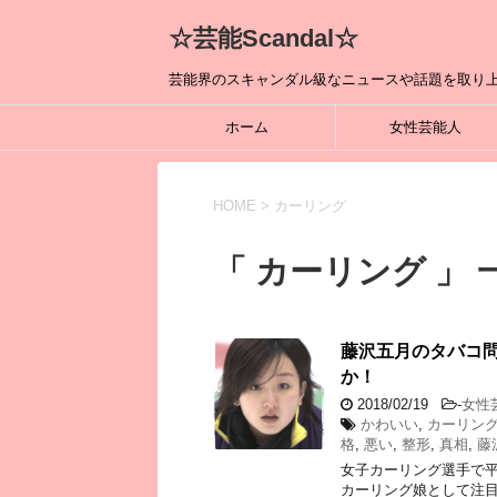
☆芸能Scandal☆
芸能界のスキャンダル級なニュースや話題を取り上
ホーム
女性芸能人
HOME
>
カーリング
「 カーリング 」 
藤沢五月のタバコ
か！
2018/02/19
-
女性
かわいい
,
カーリン
格
,
悪い
,
整形
,
真相
,
藤
女子カーリング選手で平
カーリング娘として注目