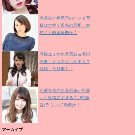
奥菜恵と押尾学のベッド写
真は本物？現在の旦那・木
村了と離婚危機か！
唐橋ユミの水着写真＆美脚
画像！メガネなしが美人？
結婚した旦那も！
小室安未の水着画像が可愛
い！性格悪すぎる？JBC銀
座(ラウンジ)勤務か！
アーカイブ