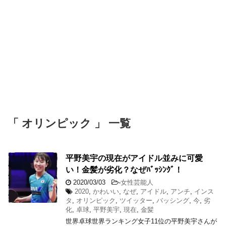
「 オリンピック 」 一覧
平野美宇の現在がアイドル並みに可愛
い！金髪が劣化？なぜﾊﾞｯｼﾝｸﾞ！
2020/03/03
-
女性芸能人
2020
,
かわいい
,
なぜ
,
アイドル
,
アンチ
,
インス
タ
,
オリンピック
,
ツイッター
,
バッシング
,
今
,
劣
化
,
卓球
,
平野美宇
,
現在
,
金髪
世界卓球世界ランキング女子11位の平野美宇さんが