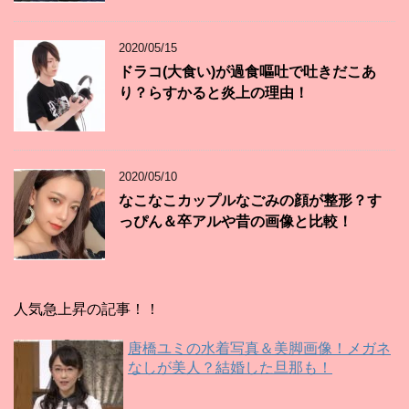
2020/05/15
ドラコ(大食い)が過食嘔吐で吐きだこあ
り？らすかると炎上の理由！
2020/05/10
なこなこカップルなごみの顔が整形？す
っぴん＆卒アルや昔の画像と比較！
人気急上昇の記事！！
唐橋ユミの水着写真＆美脚画像！メガネ
なしが美人？結婚した旦那も！