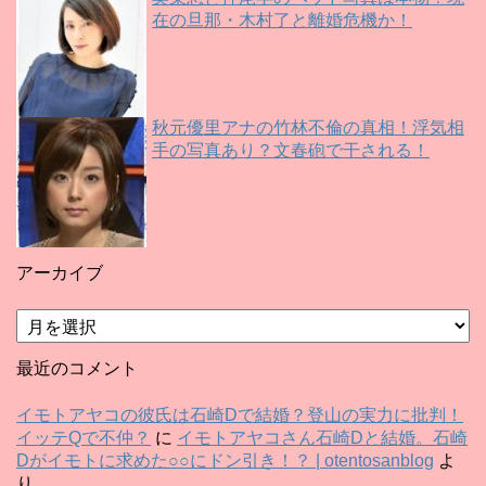
在の旦那・木村了と離婚危機か！
秋元優里アナの竹林不倫の真相！浮気相
手の写真あり？文春砲で干される！
アーカイブ
ア
ー
カ
最近のコメント
イ
ブ
イモトアヤコの彼氏は石崎Dで結婚？登山の実力に批判！
イッテQで不仲？
に
イモトアヤコさん石崎Dと結婚。石崎
Dがイモトに求めた○○にドン引き！？ | otentosanblog
よ
り