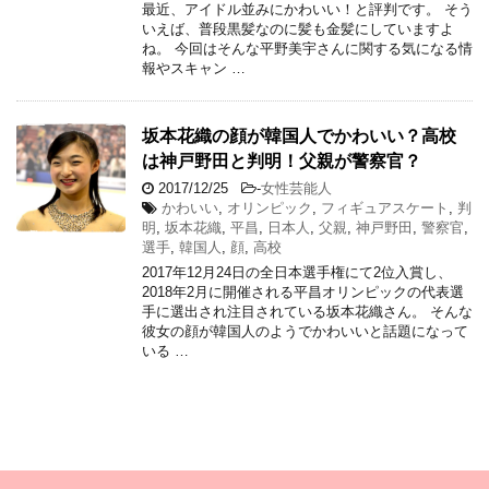
最近、アイドル並みにかわいい！と評判です。 そう
いえば、普段黒髪なのに髪も金髪にしていますよ
ね。 今回はそんな平野美宇さんに関する気になる情
報やスキャン …
坂本花織の顔が韓国人でかわいい？高校
は神戸野田と判明！父親が警察官？
2017/12/25
-
女性芸能人
かわいい
,
オリンピック
,
フィギュアスケート
,
判
明
,
坂本花織
,
平昌
,
日本人
,
父親
,
神戸野田
,
警察官
,
選手
,
韓国人
,
顔
,
高校
2017年12月24日の全日本選手権にて2位入賞し、
2018年2月に開催される平昌オリンピックの代表選
手に選出され注目されている坂本花織さん。 そんな
彼女の顔が韓国人のようでかわいいと話題になって
いる …