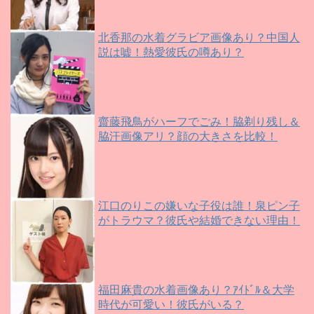
北香那の水着グラビア画像あり？中国人
説は嘘！熱愛彼氏の噂あり？
齋藤飛鳥がハーフでごみ！脇剃り残し＆
脇汗画像アリ？顔の大きさを比較！
江口のりこの嫌いな子役は誰！泉ピン子
がトラウマ？彼氏や結婚できない理由！
福田麻貴の水着画像あり？ｱｲﾄﾞﾙ＆大学
時代が可愛い！彼氏がいる？