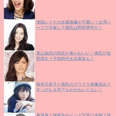
池端レイナの水着画像が可愛い！台湾ハ
ーフで大食い？彼氏は野村周平か！
美山加恋の現在が鬼かわいい！彼氏が塩
野瑛久？子役時代＆水着姿も！
桜井日奈子と彼氏のプリクラ画像流出？
すっぴん＆卒アルがかわいくない！
奥菜恵と押尾学のベッド写真は本物？現