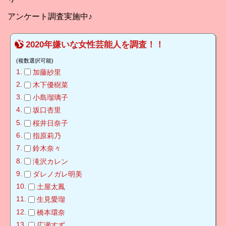
アンケート調査実施中♪
2020年嫌いな女性芸能人を調査！！
(複数選択可能)
加藤紗里
木下優樹菜
小島瑠璃子
坂口杏里
桜井日奈子
指原莉乃
鈴木奈々
滝沢カレン
ダレノガレ明美
土屋太鳳
生見愛瑠
橋本環奈
広瀬すず