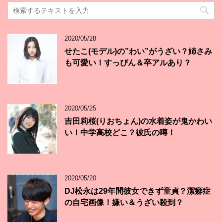
2020/05/28
せたこ(モデル)の”わい”がうざい？姉さみ
も可愛い！すっぴん＆卒アルあり？
2020/05/25
吉田莉桜(りおちょん)の水着姿が鬼かわい
い！中学高校どこ？彼氏の噂！
2020/05/20
DJ松永は29年間彼女できず童貞？潔癖症
の自宅画像！嫌い＆うざい殺到？