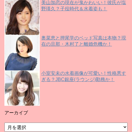
美山加恋の現在が鬼かわいい！彼氏が塩
野瑛久？子役時代＆水着姿も！
奥菜恵と押尾学のベッド写真は本物？現
在の旦那・木村了と離婚危機か！
小室安未の水着画像が可愛い！性格悪す
ぎる？JBC銀座(ラウンジ)勤務か！
アーカイブ
ア
ー