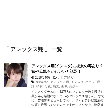
「 アレックス翔 」 一覧
アレックス翔(インスタ)に彼女の噂あり？
姉や母親もかわいいと話題！
2018/04/07
-
男性芸能人
かわいい
,
アレックス翔
,
インスタ
,
ハーフ
,
噂
,
姉
,
彼女
,
母親
,
熱愛
,
画像
,
美少年
インスタグラムにて13万人のフォロワー数を獲得し
美少年と話題になっているアレックス翔くん。 すで
に、芸能界デビューしており、早くもテレビ出演の
依頼も殺到しているようですが、そんな中、熱愛彼