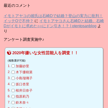
カ
最近のコメント
イ
ブ
イモトアヤコの彼氏は石崎Dで結婚？登山の実力に批判！
イッテQで不仲？
に
イモトアヤコさん石崎Dと結婚。石崎
Dがイモトに求めた○○にドン引き！？ | otentosanblog
よ
り
アンケート調査実施中♪
2020年嫌いな女性芸能人を調査！！
(複数選択可能)
加藤紗里
木下優樹菜
小島瑠璃子
坂口杏里
桜井日奈子
指原莉乃
鈴木奈々