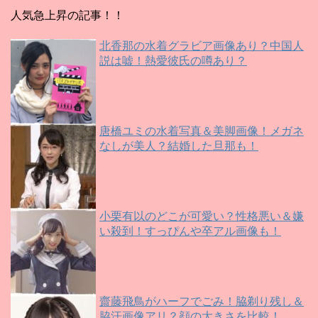
人気急上昇の記事！！
北香那の水着グラビア画像あり？中国人
説は嘘！熱愛彼氏の噂あり？
唐橋ユミの水着写真＆美脚画像！メガネ
なしが美人？結婚した旦那も！
小栗有以のどこが可愛い？性格悪い＆嫌
い殺到！すっぴんや卒アル画像も！
齋藤飛鳥がハーフでごみ！脇剃り残し＆
脇汗画像アリ？顔の大きさを比較！