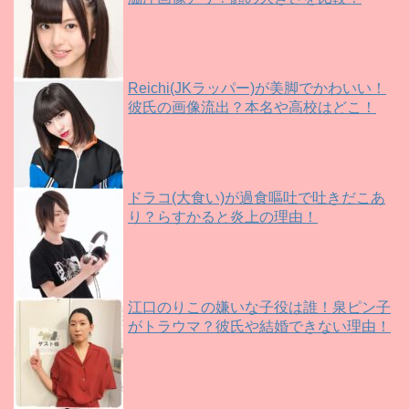
Reichi(JKラッパー)が美脚でかわいい！
彼氏の画像流出？本名や高校はどこ！
ドラコ(大食い)が過食嘔吐で吐きだこあ
り？らすかると炎上の理由！
江口のりこの嫌いな子役は誰！泉ピン子
がトラウマ？彼氏や結婚できない理由！