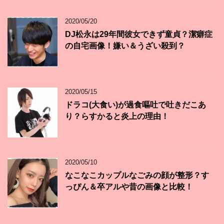
2020/05/20
DJ松永は29年間彼女できず童貞？潔癖症
の自宅画像！嫌い＆うざい殺到？
2020/05/15
ドラコ(大食い)が過食嘔吐で吐きだこあ
り？らすかると炎上の理由！
2020/05/10
なこなこカップルなごみの顔が整形？す
っぴん＆卒アルや昔の画像と比較！