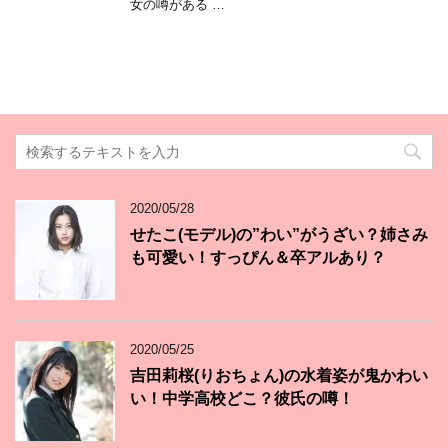
女の噂がある …
2020/05/28
せたこ(モデル)の”わい”がうざい？姉さみ
も可愛い！すっぴん＆卒アルあり？
2020/05/25
吉田莉桜(りおちょん)の水着姿が鬼かわい
い！中学高校どこ？彼氏の噂！