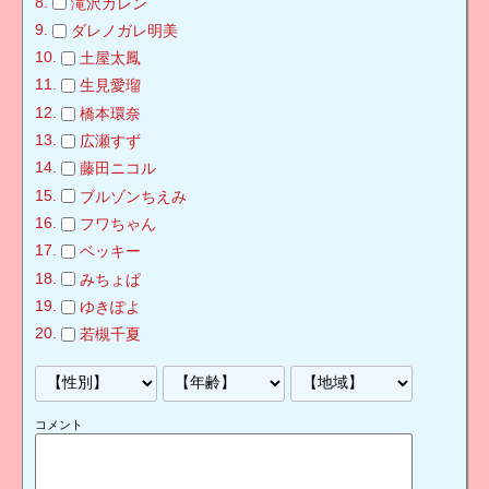
滝沢カレン
ダレノガレ明美
土屋太鳳
生見愛瑠
橋本環奈
広瀬すず
藤田ニコル
ブルゾンちえみ
フワちゃん
ベッキー
みちょぱ
ゆきぽよ
若槻千夏
コメント