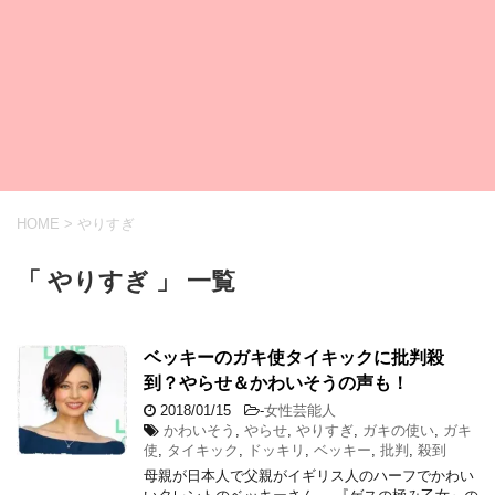
HOME
>
やりすぎ
「 やりすぎ 」 一覧
ベッキーのガキ使タイキックに批判殺
到？やらせ＆かわいそうの声も！
2018/01/15
-
女性芸能人
かわいそう
,
やらせ
,
やりすぎ
,
ガキの使い
,
ガキ
使
,
タイキック
,
ドッキリ
,
ベッキー
,
批判
,
殺到
母親が日本人で父親がイギリス人のハーフでかわい