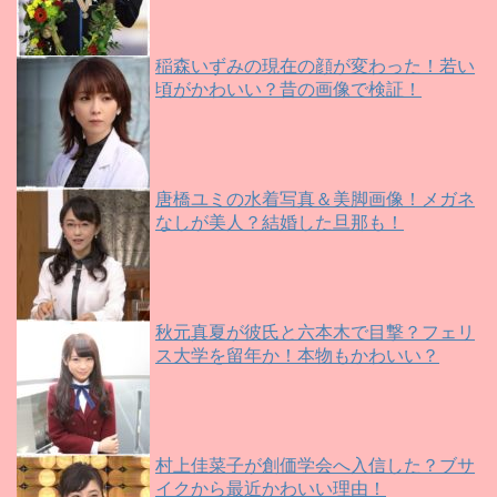
稲森いずみの現在の顔が変わった！若い
頃がかわいい？昔の画像で検証！
唐橋ユミの水着写真＆美脚画像！メガネ
なしが美人？結婚した旦那も！
秋元真夏が彼氏と六本木で目撃？フェリ
ス大学を留年か！本物もかわいい？
村上佳菜子が創価学会へ入信した？ブサ
イクから最近かわいい理由！