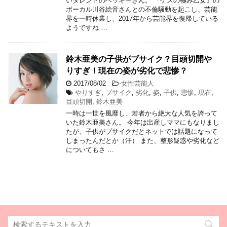
いタレントのベッキーさん。 『ゲスの極み乙女』の
ボーカル川谷絵音さんとの不倫騒動を起こし、芸能
界を一時休業し、2017年から芸能界を復帰している
ようですね …
鈴木亜美の子供がブサイク？目頭切開や
りすぎ！現在の姿が劣化で悲惨？
2017/08/02
-
女性芸能人
やりすぎ
,
ブサイク
,
劣化
,
姿
,
子供
,
悲惨
,
現在
,
目頭切開
,
鈴木亜美
一時は一世を風靡し、若者から絶大な人気を誇って
いた鈴木亜美さん。 今年は出産しママにもなりまし
たが、子供がブサイクだとネットでは話題になって
しまったんだとか（汗） また、整形疑惑や劣化など
についてもさ …