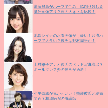
齋藤飛鳥がハーフでごみ！脇剃り残し＆
脇汗画像アリ？顔の大きさを比較！
池端レイナの水着画像が可愛い！台湾ハ
ーフで大食い？彼氏は野村周平か！
上村彩子アナと彼氏のベッド写真流出？
ポールダンス姿の動画が過激！
小平奈緒が鬼かわいい！熱愛彼氏と結婚
間近？相澤病院の看護師！