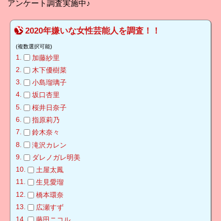
アンケート調査実施中♪
2020年嫌いな女性芸能人を調査！！
(複数選択可能)
加藤紗里
木下優樹菜
小島瑠璃子
坂口杏里
桜井日奈子
指原莉乃
鈴木奈々
滝沢カレン
ダレノガレ明美
土屋太鳳
生見愛瑠
橋本環奈
広瀬すず
藤田ニコル