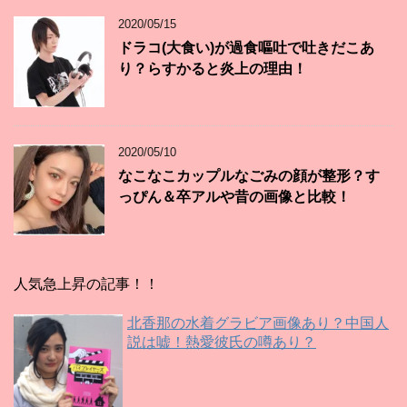
2020/05/15
ドラコ(大食い)が過食嘔吐で吐きだこあ
り？らすかると炎上の理由！
2020/05/10
なこなこカップルなごみの顔が整形？す
っぴん＆卒アルや昔の画像と比較！
人気急上昇の記事！！
北香那の水着グラビア画像あり？中国人
説は嘘！熱愛彼氏の噂あり？