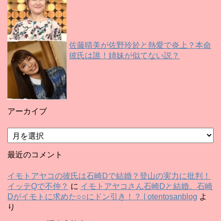
佐藤晴美が佐野玲於と熱愛で炎上？本命
彼氏は誰！姉妹が似てない説？
アーカイブ
ア
ー
カ
最近のコメント
イ
ブ
イモトアヤコの彼氏は石崎Dで結婚？登山の実力に批判！
イッテQで不仲？
に
イモトアヤコさん石崎Dと結婚。石崎
Dがイモトに求めた○○にドン引き！？ | otentosanblog
よ
り