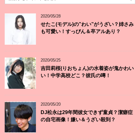
2020/05/28
せたこ(モデル)の”わい”がうざい？姉さみ
も可愛い！すっぴん＆卒アルあり？
2020/05/25
吉田莉桜(りおちょん)の水着姿が鬼かわい
い！中学高校どこ？彼氏の噂！
2020/05/20
DJ松永は29年間彼女できず童貞？潔癖症
の自宅画像！嫌い＆うざい殺到？