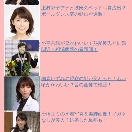
上村彩子アナと彼氏のベッド写真流出？
ポールダンス姿の動画が過激！
小平奈緒が鬼かわいい！熱愛彼氏と結婚
間近？相澤病院の看護師！
稲森いずみの現在の顔が変わった！若い
頃がかわいい？昔の画像で検証！
唐橋ユミの水着写真＆美脚画像！メガネ
なしが美人？結婚した旦那も！