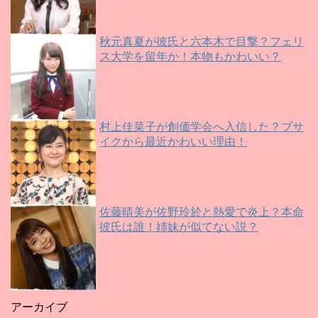
秋元真夏が彼氏と六本木で目撃？フェリ
ス大学を留年か！本物もかわいい？
村上佳菜子が創価学会へ入信した？ブサ
イクから最近かわいい理由！
佐藤晴美が佐野玲於と熱愛で炎上？本命
彼氏は誰！姉妹が似てない説？
アーカイブ