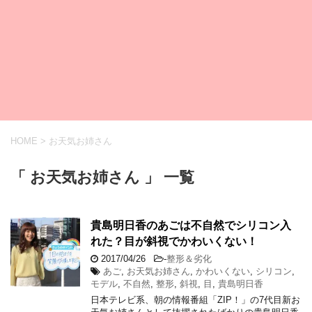
HOME
>
お天気お姉さん
「 お天気お姉さん 」 一覧
貴島明日香のあごは不自然でシリコン入
れた？目が斜視でかわいくない！
2017/04/26
-
整形＆劣化
あご
,
お天気お姉さん
,
かわいくない
,
シリコン
,
モデル
,
不自然
,
整形
,
斜視
,
目
,
貴島明日香
日本テレビ系、朝の情報番組「ZIP！」の7代目新お