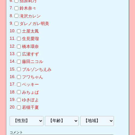
指原莉乃
鈴木奈々
滝沢カレン
ダレノガレ明美
土屋太鳳
生見愛瑠
橋本環奈
広瀬すず
藤田ニコル
ブルゾンちえみ
フワちゃん
ベッキー
みちょぱ
ゆきぽよ
若槻千夏
コメント