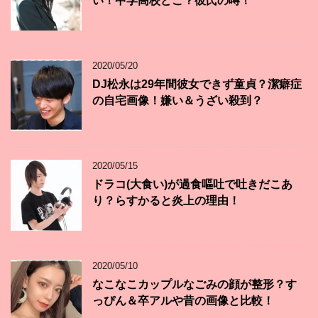
い！中学高校どこ？彼氏の噂！
2020/05/20
DJ松永は29年間彼女できず童貞？潔癖症
の自宅画像！嫌い＆うざい殺到？
2020/05/15
ドラコ(大食い)が過食嘔吐で吐きだこあ
り？らすかると炎上の理由！
2020/05/10
なこなこカップルなごみの顔が整形？す
っぴん＆卒アルや昔の画像と比較！