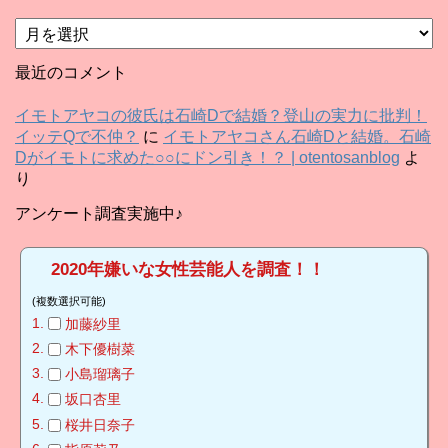
ア
ー
カ
最近のコメント
イ
ブ
イモトアヤコの彼氏は石崎Dで結婚？登山の実力に批判！
イッテQで不仲？
に
イモトアヤコさん石崎Dと結婚。石崎
Dがイモトに求めた○○にドン引き！？ | otentosanblog
よ
り
アンケート調査実施中♪
2020年嫌いな女性芸能人を調査！！
(複数選択可能)
加藤紗里
木下優樹菜
小島瑠璃子
坂口杏里
桜井日奈子