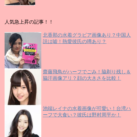
人気急上昇の記事！！
北香那の水着グラビア画像あり？中国人
説は嘘！熱愛彼氏の噂あり？
齋藤飛鳥がハーフでごみ！脇剃り残し＆
脇汗画像アリ？顔の大きさを比較！
池端レイナの水着画像が可愛い！台湾ハ
ーフで大食い？彼氏は野村周平か！