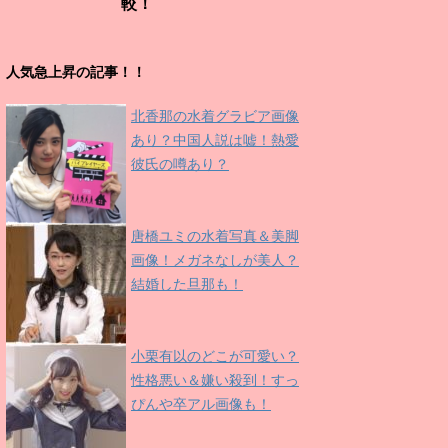
較！
人気急上昇の記事！！
北香那の水着グラビア画像
あり？中国人説は嘘！熱愛
彼氏の噂あり？
唐橋ユミの水着写真＆美脚
画像！メガネなしが美人？
結婚した旦那も！
小栗有以のどこが可愛い？
性格悪い＆嫌い殺到！すっ
ぴんや卒アル画像も！