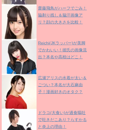
齋藤飛鳥がハーフでごみ！
脇剃り残し＆脇汗画像ア
リ？顔の大きさを比較！
Reichi(JKラッパー)が美脚
でかわいい！彼氏の画像流
出？本名や高校はどこ！
広瀬アリスの水着が太い＆
ごつい？本名が大石麻由
子！漫画好きのオタク？
ドラコ(大食い)が過食嘔吐
で吐きだこあり？らすかる
と炎上の理由！