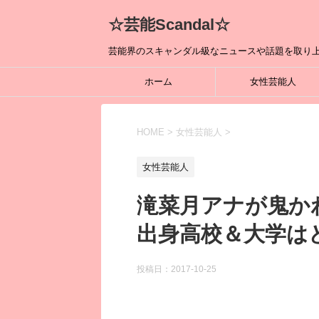
☆芸能Scandal☆
芸能界のスキャンダル級なニュースや話題を取り上
ホーム
女性芸能人
HOME
>
女性芸能人
>
女性芸能人
滝菜月アナが鬼か
出身高校＆大学は
投稿日：
2017-10-25