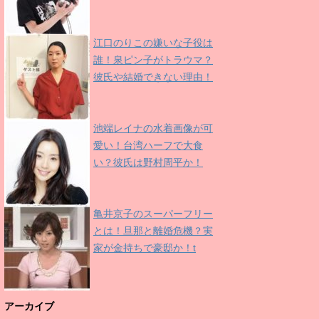
江口のりこの嫌いな子役は
誰！泉ピン子がトラウマ？
彼氏や結婚できない理由！
池端レイナの水着画像が可
愛い！台湾ハーフで大食
い？彼氏は野村周平か！
亀井京子のスーパーフリー
とは！旦那と離婚危機？実
家が金持ちで豪邸か！t
アーカイブ