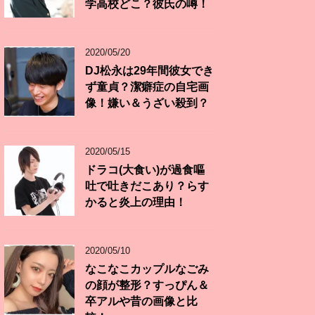
学高校どこ？彼氏の噂！
2020/05/20
DJ松永は29年間彼女でき
ず童貞？潔癖症の自宅画
像！嫌い＆うざい殺到？
2020/05/15
ドラコ(大食い)が過食嘔
吐で吐きだこあり？らす
かると炎上の理由！
2020/05/10
なこなこカップルなごみ
の顔が整形？すっぴん＆
卒アルや昔の画像と比