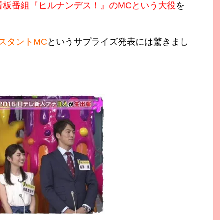
看板番組『ヒルナンデス！』のMCという大役
を
スタントMC
というサプライズ発表には驚きまし