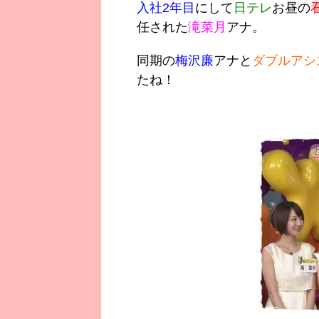
入社2年目
にして
日テレ
お昼の
任された
滝菜月
アナ。
同期の
梅沢廉
アナと
ダブルアシ
たね！