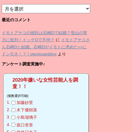
ア
ー
カ
最近のコメント
イ
ブ
イモトアヤコの彼氏は石崎Dで結婚？登山の実
力に批判！イッテQで不仲？
に
イモトアヤコさ
ん石崎Dと結婚。石崎Dがイモトに求めた○○に
ドン引き！？ | otentosanblog
より
アンケート調査実施中♪
2020年嫌いな女性芸能人を調
査！！
(複数選択可能)
加藤紗里
木下優樹菜
小島瑠璃子
坂口杏里