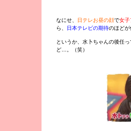
なにせ、
日テレお昼の顔
で
女子
ら、
日本テレビの期待
のほどが
というか、水卜ちゃんの後任っ
ど…。（笑）