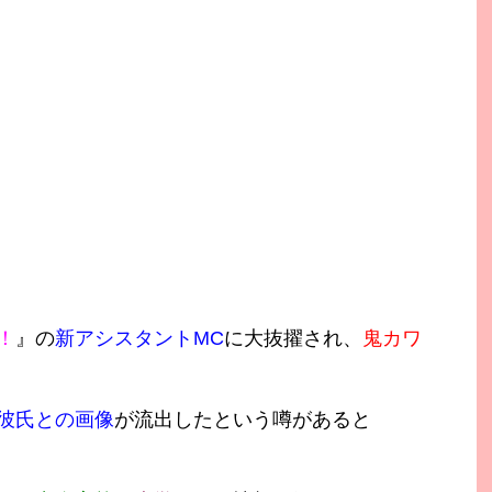
！
』の
新アシスタントMC
に大抜擢され、
鬼カワ
彼氏との画像
が流出したという噂があると