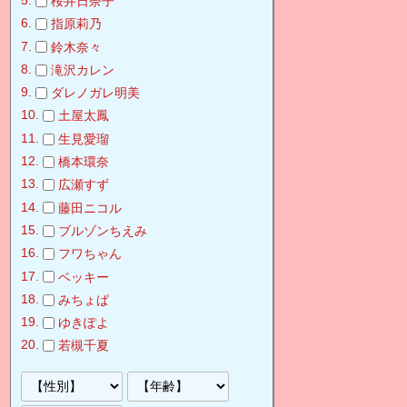
桜井日奈子
指原莉乃
鈴木奈々
滝沢カレン
ダレノガレ明美
土屋太鳳
生見愛瑠
橋本環奈
広瀬すず
藤田ニコル
ブルゾンちえみ
フワちゃん
ベッキー
みちょぱ
ゆきぽよ
若槻千夏