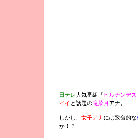
日テレ
人気番組『
ヒルナンデス
イイ
と話題の
滝菜月
アナ。
しかし、
女子アナ
には致命的な
か！？