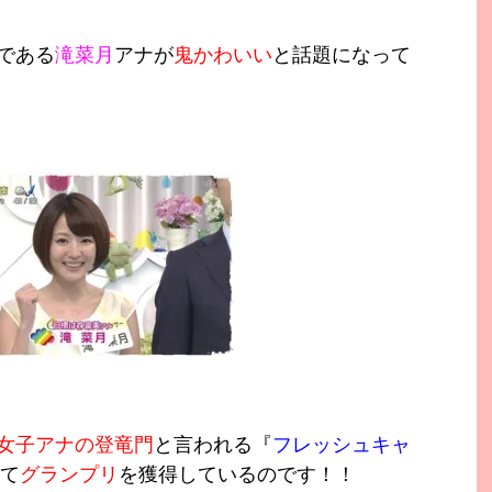
である
滝菜月
アナが
鬼かわいい
と
話題になって
女子アナの登竜門
と言われる『
フレッシュキャ
て
グランプリ
を獲得しているのです！！