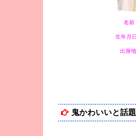
名前
生年月日：
出身
鬼かわいいと話題