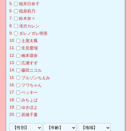
桜井日奈子
指原莉乃
鈴木奈々
滝沢カレン
ダレノガレ明美
土屋太鳳
生見愛瑠
橋本環奈
広瀬すず
藤田ニコル
ブルゾンちえみ
フワちゃん
ベッキー
みちょぱ
ゆきぽよ
若槻千夏