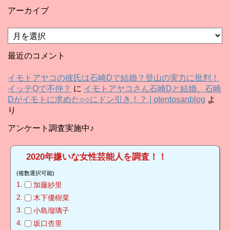
アーカイブ
ア
ー
カ
最近のコメント
イ
ブ
イモトアヤコの彼氏は石崎Dで結婚？登山の実力に批判！
イッテQで不仲？
に
イモトアヤコさん石崎Dと結婚。石崎
Dがイモトに求めた○○にドン引き！？ | otentosanblog
よ
り
アンケート調査実施中♪
2020年嫌いな女性芸能人を調査！！
(複数選択可能)
加藤紗里
木下優樹菜
小島瑠璃子
坂口杏里