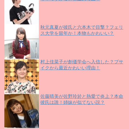
秋元真夏が彼氏と六本木で目撃？フェリ
ス大学を留年か！本物もかわいい？
村上佳菜子が創価学会へ入信した？ブサ
イクから最近かわいい理由！
佐藤晴美が佐野玲於と熱愛で炎上？本命
彼氏は誰！姉妹が似てない説？