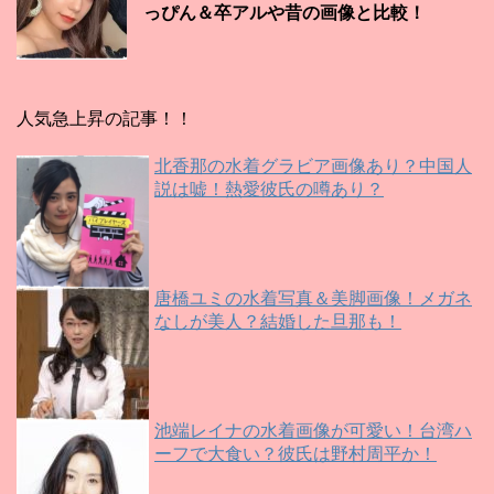
っぴん＆卒アルや昔の画像と比較！
人気急上昇の記事！！
北香那の水着グラビア画像あり？中国人
説は嘘！熱愛彼氏の噂あり？
唐橋ユミの水着写真＆美脚画像！メガネ
なしが美人？結婚した旦那も！
池端レイナの水着画像が可愛い！台湾ハ
ーフで大食い？彼氏は野村周平か！