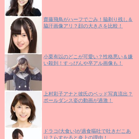
齋藤飛鳥がハーフでごみ！脇剃り残し＆
脇汗画像アリ？顔の大きさを比較！
小栗有以のどこが可愛い？性格悪い＆嫌
い殺到！すっぴんや卒アル画像も！
上村彩子アナと彼氏のベッド写真流出？
ポールダンス姿の動画が過激！
ドラコ(大食い)が過食嘔吐で吐きだこあ
り？らすかると炎上の理由！