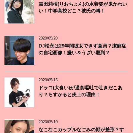
吉田莉桜(りおちょん)の水着姿が鬼かわい
い！中学高校どこ？彼氏の噂！
2020/05/20
DJ松永は29年間彼女できず童貞？潔癖症
の自宅画像！嫌い＆うざい殺到？
2020/05/15
ドラコ(大食い)が過食嘔吐で吐きだこあ
り？らすかると炎上の理由！
2020/05/10
なこなこカップルなごみの顔が整形？す