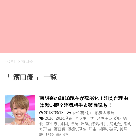
HOME
>
濱口優
「 濱口優 」 一覧
南明奈の2018現在が鬼劣化！消えた理由
は黒い噂？浮気相手＆破局説も！
2018/03/13
-
女性芸能人
,
熱愛＆破局
2018
,
2018現在
,
アッキーナ
,
スキャンダル
,
劣
化
,
南明奈
,
原因
,
彼氏
,
浮気
,
浮気相手
,
消えた
,
消え
た理由
,
濱口優
,
熱愛
,
現在
,
理由
,
相手
,
破局
,
破局
説
,
結婚
,
黒い噂