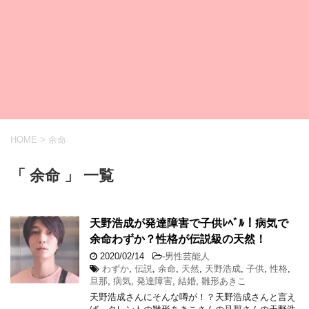
HOME
>
余命
「 余命 」 一覧
天野浩成が発達障害で子供ﾚﾍﾞﾙ！病気で
余命わずか？性格が伝説級の天然！
2020/02/14
-
男性芸能人
わずか
,
伝説
,
余命
,
天然
,
天野浩成
,
子供
,
性格
,
旦那
,
病気
,
発達障害
,
結婚
,
雛形あきこ
天野浩成さんにそんな噂が！？天野浩成さんと言え