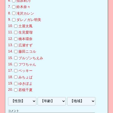
指原莉乃
鈴木奈々
滝沢カレン
ダレノガレ明美
土屋太鳳
生見愛瑠
橋本環奈
広瀬すず
藤田ニコル
ブルゾンちえみ
フワちゃん
ベッキー
みちょぱ
ゆきぽよ
若槻千夏
コメント