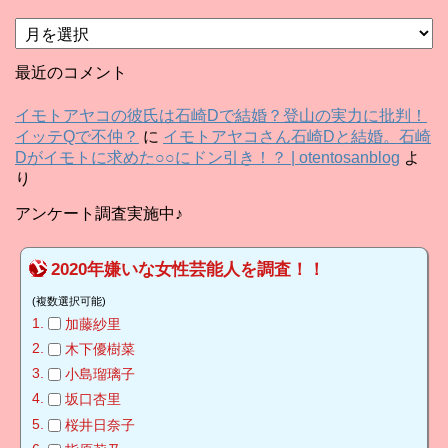
ア
ー
カ
最近のコメント
イ
ブ
イモトアヤコの彼氏は石崎Dで結婚？登山の実力に批判！
イッテQで不仲？
に
イモトアヤコさん石崎Dと結婚。石崎
Dがイモトに求めた○○にドン引き！？ | otentosanblog
よ
り
アンケート調査実施中♪
2020年嫌いな女性芸能人を調査！！
(複数選択可能)
加藤紗里
木下優樹菜
小島瑠璃子
坂口杏里
桜井日奈子