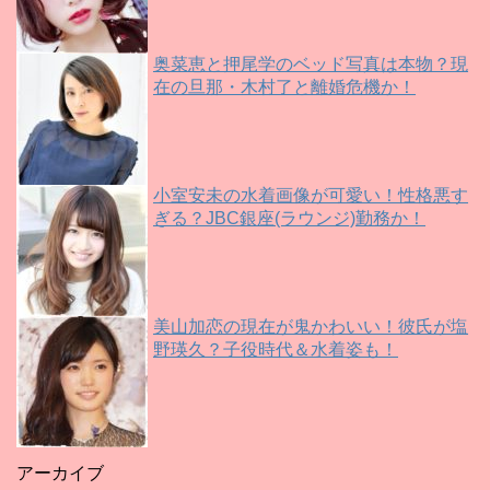
奥菜恵と押尾学のベッド写真は本物？現
在の旦那・木村了と離婚危機か！
小室安未の水着画像が可愛い！性格悪す
ぎる？JBC銀座(ラウンジ)勤務か！
美山加恋の現在が鬼かわいい！彼氏が塩
野瑛久？子役時代＆水着姿も！
アーカイブ