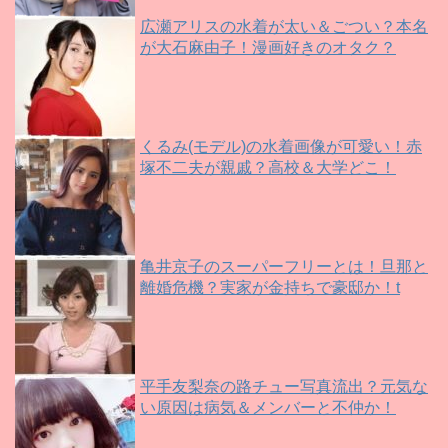
広瀬アリスの水着が太い＆ごつい？本名
が大石麻由子！漫画好きのオタク？
くるみ(モデル)の水着画像が可愛い！赤
塚不二夫が親戚？高校＆大学どこ！
亀井京子のスーパーフリーとは！旦那と
離婚危機？実家が金持ちで豪邸か！t
平手友梨奈の路チュー写真流出？元気な
い原因は病気＆メンバーと不仲か！