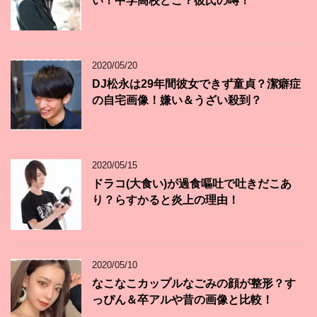
い！中学高校どこ？彼氏の噂！
2020/05/20
DJ松永は29年間彼女できず童貞？潔癖症
の自宅画像！嫌い＆うざい殺到？
2020/05/15
ドラコ(大食い)が過食嘔吐で吐きだこあ
り？らすかると炎上の理由！
2020/05/10
なこなこカップルなごみの顔が整形？す
っぴん＆卒アルや昔の画像と比較！