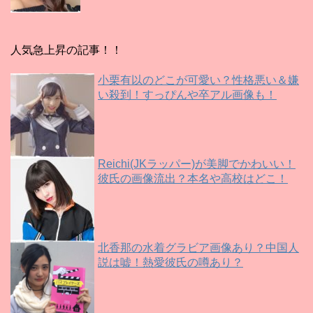
人気急上昇の記事！！
小栗有以のどこが可愛い？性格悪い＆嫌
い殺到！すっぴんや卒アル画像も！
Reichi(JKラッパー)が美脚でかわいい！
彼氏の画像流出？本名や高校はどこ！
北香那の水着グラビア画像あり？中国人
説は嘘！熱愛彼氏の噂あり？