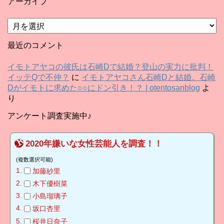
アーカイブ
ア
ー
カ
最近のコメント
イ
ブ
イモトアヤコの彼氏は石崎Dで結婚？登山の実力に批判！
イッテQで不仲？
に
イモトアヤコさん石崎Dと結婚。石崎
Dがイモトに求めた○○にドン引き！？ | otentosanblog
よ
り
アンケート調査実施中♪
2020年嫌いな女性芸能人を調査！！
(複数選択可能)
加藤紗里
木下優樹菜
小島瑠璃子
坂口杏里
桜井日奈子