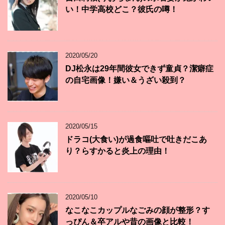
い！中学高校どこ？彼氏の噂！
2020/05/20
DJ松永は29年間彼女できず童貞？潔癖症
の自宅画像！嫌い＆うざい殺到？
2020/05/15
ドラコ(大食い)が過食嘔吐で吐きだこあ
り？らすかると炎上の理由！
2020/05/10
なこなこカップルなごみの顔が整形？す
っぴん＆卒アルや昔の画像と比較！