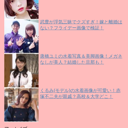
武豊が浮気三昧でクズすぎ！嫁と離婚は
ない？フライデー画像で検証！
唐橋ユミの水着写真＆美脚画像！メガネ
なしが美人？結婚した旦那も！
くるみ(モデル)の水着画像が可愛い！赤
塚不二夫が親戚？高校＆大学どこ！