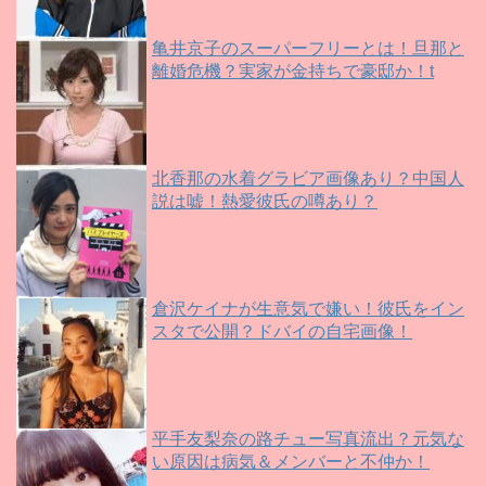
亀井京子のスーパーフリーとは！旦那と
離婚危機？実家が金持ちで豪邸か！t
北香那の水着グラビア画像あり？中国人
説は嘘！熱愛彼氏の噂あり？
倉沢ケイナが生意気で嫌い！彼氏をイン
スタで公開？ドバイの自宅画像！
平手友梨奈の路チュー写真流出？元気な
い原因は病気＆メンバーと不仲か！