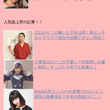
人気急上昇の記事！！
江口のりこの嫌いな子役は誰！泉ピン子
がトラウマ？彼氏や結婚できない理由！
小栗有以のどこが可愛い？性格悪い＆嫌
い殺到！すっぴんや卒アル画像も！
Reichi(JKラッパー)が美脚でかわいい！
彼氏の画像流出？本名や高校はどこ！