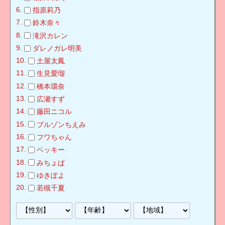
指原莉乃
鈴木奈々
滝沢カレン
ダレノガレ明美
土屋太鳳
生見愛瑠
橋本環奈
広瀬すず
藤田ニコル
ブルゾンちえみ
フワちゃん
ベッキー
みちょぱ
ゆきぽよ
若槻千夏