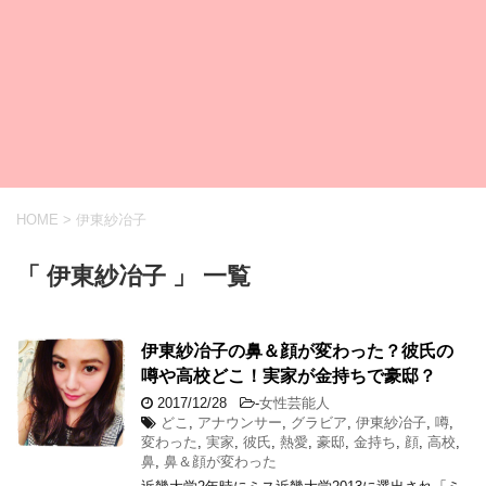
HOME
>
伊東紗冶子
「 伊東紗冶子 」 一覧
伊東紗冶子の鼻＆顔が変わった？彼氏の
噂や高校どこ！実家が金持ちで豪邸？
2017/12/28
-
女性芸能人
どこ
,
アナウンサー
,
グラビア
,
伊東紗冶子
,
噂
,
変わった
,
実家
,
彼氏
,
熱愛
,
豪邸
,
金持ち
,
顔
,
高校
,
鼻
,
鼻＆顔が変わった