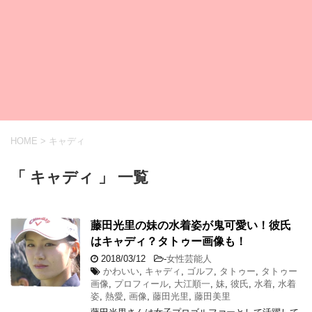
HOME
>
キャディ
「 キャディ 」 一覧
藤田光里の妹の水着姿が鬼可愛い！彼氏
はキャディ？タトゥー画像も！
2018/03/12
-
女性芸能人
かわいい
,
キャディ
,
ゴルフ
,
タトゥー
,
タトゥー
画像
,
プロフィール
,
大江順一
,
妹
,
彼氏
,
水着
,
水着
姿
,
熱愛
,
画像
,
藤田光里
,
藤田美里