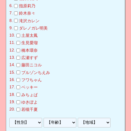
指原莉乃
鈴木奈々
滝沢カレン
ダレノガレ明美
土屋太鳳
生見愛瑠
橋本環奈
広瀬すず
藤田ニコル
ブルゾンちえみ
フワちゃん
ベッキー
みちょぱ
ゆきぽよ
若槻千夏