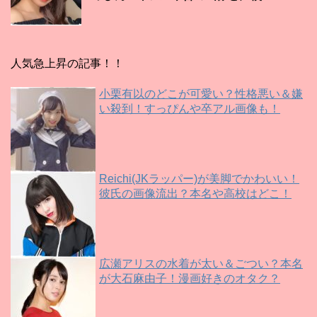
人気急上昇の記事！！
小栗有以のどこが可愛い？性格悪い＆嫌
い殺到！すっぴんや卒アル画像も！
Reichi(JKラッパー)が美脚でかわいい！
彼氏の画像流出？本名や高校はどこ！
広瀬アリスの水着が太い＆ごつい？本名
が大石麻由子！漫画好きのオタク？