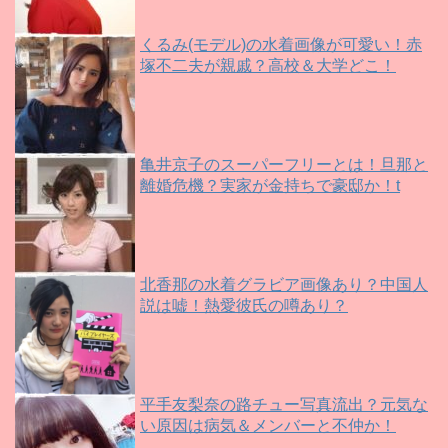
くるみ(モデル)の水着画像が可愛い！赤
塚不二夫が親戚？高校＆大学どこ！
亀井京子のスーパーフリーとは！旦那と
離婚危機？実家が金持ちで豪邸か！t
北香那の水着グラビア画像あり？中国人
説は嘘！熱愛彼氏の噂あり？
平手友梨奈の路チュー写真流出？元気な
い原因は病気＆メンバーと不仲か！