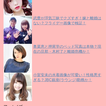
武豊が浮気三昧でクズすぎ！嫁と離婚は
ない？フライデー画像で検証！
奥菜恵と押尾学のベッド写真は本物？現
在の旦那・木村了と離婚危機か！
小室安未の水着画像が可愛い！性格悪す
ぎる？JBC銀座(ラウンジ)勤務か！