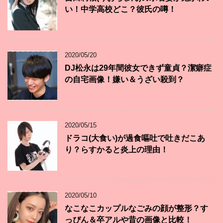
い！中学高校どこ？彼氏の噂！
2020/05/20
DJ松永は29年間彼女できず童貞？潔癖症
の自宅画像！嫌い＆うざい殺到？
2020/05/15
ドラコ(大食い)が過食嘔吐で吐きだこあ
り？らすかると炎上の理由！
2020/05/10
なこなこカップルなごみの顔が整形？す
っぴん＆卒アルや昔の画像と比較！