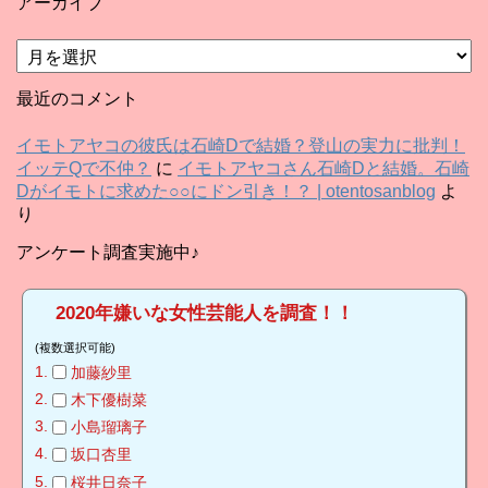
アーカイブ
ア
ー
カ
最近のコメント
イ
ブ
イモトアヤコの彼氏は石崎Dで結婚？登山の実力に批判！
イッテQで不仲？
に
イモトアヤコさん石崎Dと結婚。石崎
Dがイモトに求めた○○にドン引き！？ | otentosanblog
よ
り
アンケート調査実施中♪
2020年嫌いな女性芸能人を調査！！
(複数選択可能)
加藤紗里
木下優樹菜
小島瑠璃子
坂口杏里
桜井日奈子