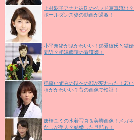
上村彩子アナと彼氏のベッド写真流出？
ポールダンス姿の動画が過激！
小平奈緒が鬼かわいい！熱愛彼氏と結婚
間近？相澤病院の看護師！
稲森いずみの現在の顔が変わった！若い
頃がかわいい？昔の画像で検証！
唐橋ユミの水着写真＆美脚画像！メガネ
なしが美人？結婚した旦那も！