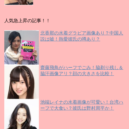
人気急上昇の記事！！
北香那の水着グラビア画像あり？中国人
説は嘘！熱愛彼氏の噂あり？
齋藤飛鳥がハーフでごみ！脇剃り残し＆
脇汗画像アリ？顔の大きさを比較！
池端レイナの水着画像が可愛い！台湾ハ
ーフで大食い？彼氏は野村周平か！