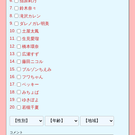
指原莉乃
鈴木奈々
滝沢カレン
ダレノガレ明美
土屋太鳳
生見愛瑠
橋本環奈
広瀬すず
藤田ニコル
ブルゾンちえみ
フワちゃん
ベッキー
みちょぱ
ゆきぽよ
若槻千夏
コメント