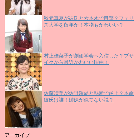
秋元真夏が彼氏と六本木で目撃？フェリ
ス大学を留年か！本物もかわいい？
村上佳菜子が創価学会へ入信した？ブサ
イクから最近かわいい理由！
佐藤晴美が佐野玲於と熱愛で炎上？本命
彼氏は誰！姉妹が似てない説？
アーカイブ