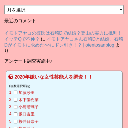
ア
ー
カ
最近のコメント
イ
ブ
イモトアヤコの彼氏は石崎Dで結婚？登山の実力に批判！
イッテQで不仲？
に
イモトアヤコさん石崎Dと結婚。石崎
Dがイモトに求めた○○にドン引き！？ | otentosanblog
よ
り
アンケート調査実施中♪
2020年嫌いな女性芸能人を調査！！
(複数選択可能)
加藤紗里
木下優樹菜
小島瑠璃子
坂口杏里
桜井日奈子