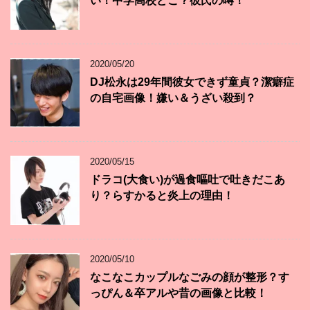
い！中学高校どこ？彼氏の噂！
2020/05/20
DJ松永は29年間彼女できず童貞？潔癖症
の自宅画像！嫌い＆うざい殺到？
2020/05/15
ドラコ(大食い)が過食嘔吐で吐きだこあ
り？らすかると炎上の理由！
2020/05/10
なこなこカップルなごみの顔が整形？す
っぴん＆卒アルや昔の画像と比較！