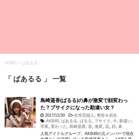
HOME
>
ぱあるる
「 ぱあるる 」 一覧
島崎遥香(ぱるる)の鼻が激変で顔変わっ
た？ブサイクになった勘違い女？
2017/11/30
-
女性芸能人
,
整形＆劣化
AKB48
,
ぱあるる
,
ぱるる
,
ブサイク
,
今
,
勘違い
,
卒業
,
変わった
,
島崎遥香
,
昔
,
激変
,
花
,
顔
,
鼻
人気アイドルグループ、AKB48の元メンバーで現在