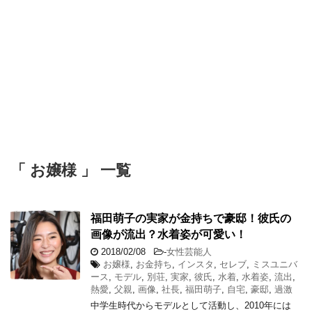
「 お嬢様 」 一覧
福田萌子の実家が金持ちで豪邸！彼氏の
画像が流出？水着姿が可愛い！
2018/02/08
-
女性芸能人
お嬢様
,
お金持ち
,
インスタ
,
セレブ
,
ミスユニバ
ース
,
モデル
,
別荘
,
実家
,
彼氏
,
水着
,
水着姿
,
流出
,
熱愛
,
父親
,
画像
,
社長
,
福田萌子
,
自宅
,
豪邸
,
過激
中学生時代からモデルとして活動し、2010年には