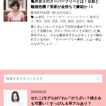
亀井京子のスーパーフリーとは！旦那と
離婚危機？実家が金持ちで豪邸か！t
2017/11/29
-
女性芸能人
お嬢様
,
アナウンサー
,
スーパーフリー
,
亀井京
子
,
事件
,
原因
,
実家
,
旦那
,
豪邸
,
金持ち
,
離婚
愛くるしいルックスなどで注目を集めアナウンサー
として活躍され、Fカップのバストで人気だった亀
井京子さん。 そんな亀井京子さんがネット上で騒が
れているのが、『スーパーフリー事件』とは一体な
んなのでしょう …
2020/05/28
せたこ(モデル)の”わい”がうざい？姉さみ
も可愛い！すっぴん＆卒アルあり？