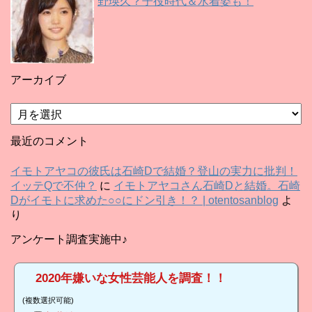
野瑛久？子役時代＆水着姿も！
アーカイブ
ア
ー
カ
最近のコメント
イ
ブ
イモトアヤコの彼氏は石崎Dで結婚？登山の実力に批判！
イッテQで不仲？
に
イモトアヤコさん石崎Dと結婚。石崎
Dがイモトに求めた○○にドン引き！？ | otentosanblog
よ
り
アンケート調査実施中♪
2020年嫌いな女性芸能人を調査！！
(複数選択可能)