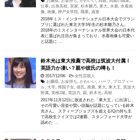
お嬢様
,
お金持ち
,
かわいい
,
両親
,
両親の職業
,
仕事
,
出身高校
,
実家
,
杉本雛乃
,
東大
,
水着
,
水着画
像
,
画像
,
神戸女学院
,
職業
,
過激
2018年ミス・インターナショナル日本大会でグラン
プリに選ばれた東京大学3年生の杉本雛乃さん。
2018年のミスインターナショナル世界大会の日本代
表に選ばれ注目が集まっており、水着画像も可愛い
と話題に …
鈴木光は東大推薦で高校は筑波大付属！
英語力か凄い？親や彼氏の噂も！
2017/12/06
-
女性芸能人
お嬢様
,
お金持ち
,
かわいい
,
ハーフ
,
プロフィー
ル
,
大学
,
帰国子女
,
彼氏
,
推薦
,
東大
,
東大王
,
筑波大
附属
,
英検2級
,
英語力
,
親
,
鈴木光
,
高校
2017年11月12日に放送された「東大王」に出演し、
その可愛い容姿や賢い頭脳が話題になっている鈴木
光さん。 スティーブジョブズを超えるIQの持ち主
で高校生クイズでは2連覇、スタンフォード大学が
認めた …