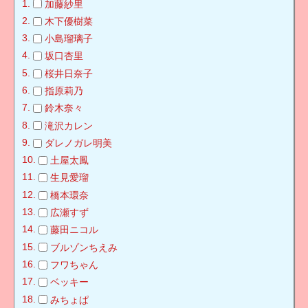
加藤紗里
木下優樹菜
小島瑠璃子
坂口杏里
桜井日奈子
指原莉乃
鈴木奈々
滝沢カレン
ダレノガレ明美
土屋太鳳
生見愛瑠
橋本環奈
広瀬すず
藤田ニコル
ブルゾンちえみ
フワちゃん
ベッキー
みちょぱ