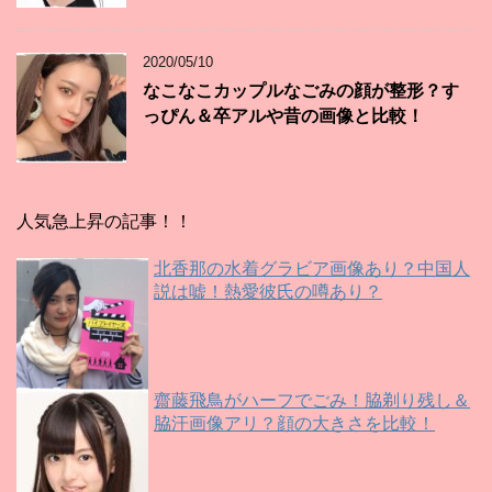
2020/05/10
なこなこカップルなごみの顔が整形？す
っぴん＆卒アルや昔の画像と比較！
人気急上昇の記事！！
北香那の水着グラビア画像あり？中国人
説は嘘！熱愛彼氏の噂あり？
齋藤飛鳥がハーフでごみ！脇剃り残し＆
脇汗画像アリ？顔の大きさを比較！