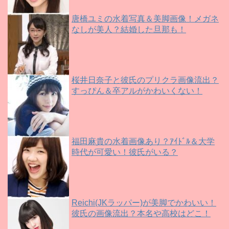
唐橋ユミの水着写真＆美脚画像！メガネ
なしが美人？結婚した旦那も！
桜井日奈子と彼氏のプリクラ画像流出？
すっぴん＆卒アルがかわいくない！
福田麻貴の水着画像あり？ｱｲﾄﾞﾙ＆大学
時代が可愛い！彼氏がいる？
Reichi(JKラッパー)が美脚でかわいい！
彼氏の画像流出？本名や高校はどこ！