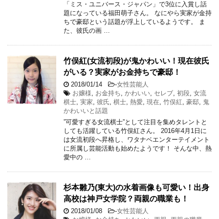
「ミス・ユニバース・ジャパン」で3位に入賞し話
題になっている福田萌子さん。 なにやら実家が金持
ちで豪邸という話題が浮上しているようです。 ま
た、彼氏の画 …
竹俣紅(女流初段)が鬼かわいい！現在彼氏
がいる？実家がお金持ちで豪邸！
2018/01/14
-
女性芸能人
お嬢様
,
お金持ち
,
かわいい
,
セレブ
,
初段
,
女流
棋士
,
実家
,
彼氏
,
棋士
,
熱愛
,
現在
,
竹俣紅
,
豪邸
,
鬼
かわいいと話題
”可愛すぎる女流棋士”として注目を集めタレントと
しても活躍している竹俣紅さん。 2016年4月1日に
は女流初段へ昇格し、ワタナベエンターテイメント
に所属し芸能活動も始めたようです！ そんな中、熱
愛中の …
杉本雛乃(東大)の水着画像も可愛い！出身
高校は神戸女学院？両親の職業も！
2018/01/08
-
女性芸能人