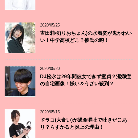
2020/05/25
吉田莉桜(りおちょん)の水着姿が鬼かわい
い！中学高校どこ？彼氏の噂！
2020/05/20
DJ松永は29年間彼女できず童貞？潔癖症
の自宅画像！嫌い＆うざい殺到？
2020/05/15
ドラコ(大食い)が過食嘔吐で吐きだこあ
り？らすかると炎上の理由！