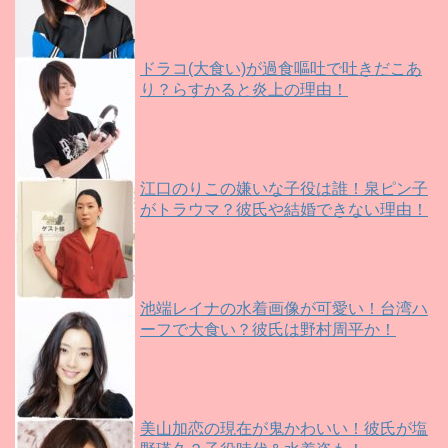
ドラコ(大食い)が過食嘔吐で吐きだこあ
り？らすかると炎上の理由！
江口のりこの嫌いな子役は誰！泉ピン子
がトラウマ？彼氏や結婚できない理由！
池端レイナの水着画像が可愛い！台湾ハ
ーフで大食い？彼氏は野村周平か！
美山加恋の現在が鬼かわいい！彼氏が塩