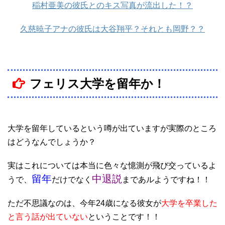
稲村亜美の彼氏とのキス写真が流出した！？
久慈暁子アナの彼氏は大谷翔平？それとも岡野？？
フェリス大学を留年か！
大学を留年しているという噂が出ていますが実際のところ
はどうなんでしょうか？
実はこれについては本当に色々な憶測が飛び交っているよ
留年
中退説
うで、
だけでなく
まであルようですね！！
ただ不思議なのは、今年24歳になる彼女が
大学を卒業した
と言う話が出ていない
ということです！！