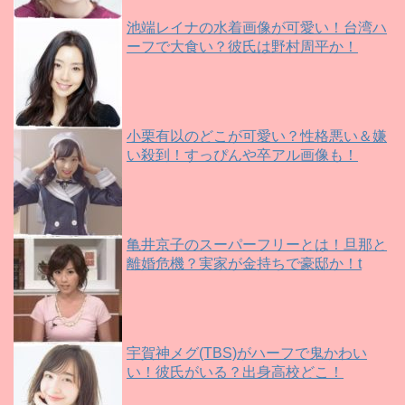
池端レイナの水着画像が可愛い！台湾ハ
ーフで大食い？彼氏は野村周平か！
小栗有以のどこが可愛い？性格悪い＆嫌
い殺到！すっぴんや卒アル画像も！
亀井京子のスーパーフリーとは！旦那と
離婚危機？実家が金持ちで豪邸か！t
宇賀神メグ(TBS)がハーフで鬼かわい
い！彼氏がいる？出身高校どこ！