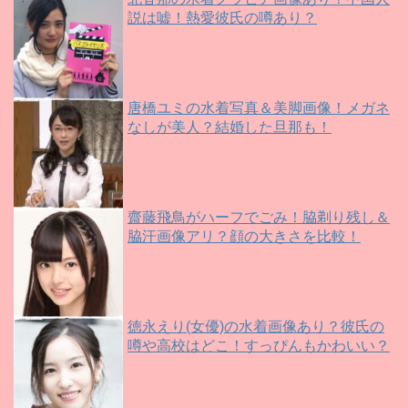
説は嘘！熱愛彼氏の噂あり？
唐橋ユミの水着写真＆美脚画像！メガネ
なしが美人？結婚した旦那も！
齋藤飛鳥がハーフでごみ！脇剃り残し＆
脇汗画像アリ？顔の大きさを比較！
徳永えり(女優)の水着画像あり？彼氏の
噂や高校はどこ！すっぴんもかわいい？