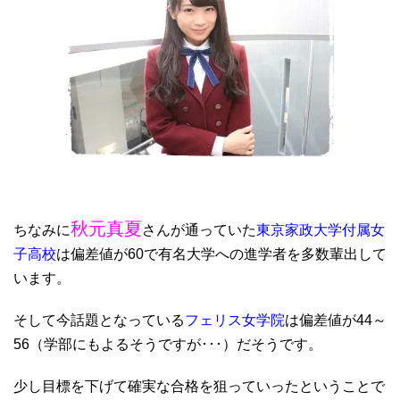
秋元真夏
ちなみに
さんが通っていた
東京家政大学付属女
子高校
は偏差値が60で有名大学への進学者を多数輩出して
います。
そして今話題となっている
フェリス女学院
は偏差値が44～
56（学部にもよるそうですが･･･）だそうです。
少し目標を下げて確実な合格を狙っていったということで