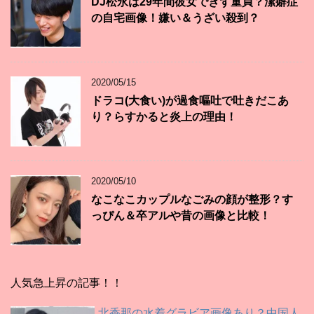
DJ松永は29年間彼女できず童貞？潔癖症
の自宅画像！嫌い＆うざい殺到？
2020/05/15
ドラコ(大食い)が過食嘔吐で吐きだこあ
り？らすかると炎上の理由！
2020/05/10
なこなこカップルなごみの顔が整形？す
っぴん＆卒アルや昔の画像と比較！
人気急上昇の記事！！
北香那の水着グラビア画像あり？中国人