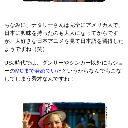
ちなみに、ナタリーさんは完全にアメリカ人で、
日本に興味を持ったのも大人になってからです
が、
大好きな日本アニメを見て日本語を習得した
ようですね（笑）
USJ時代では、ダンサーやシンガー以外にもショ
ーの
MCまで努めていた
というからなんでもこな
してしまう秀才なんですね！