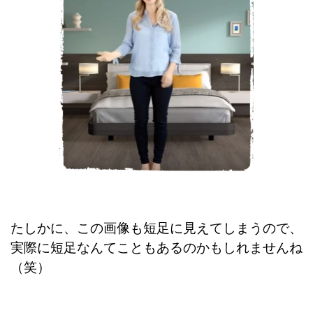
たしかに、この画像も短足に見えてしまうので、
実際に短足なんてこともあるのかもしれませんね
（笑）