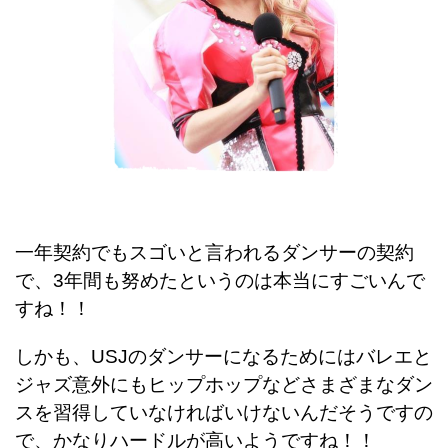
一年契約でもスゴいと言われるダンサーの契約
で、3年間も努めたというのは本当にすごいんで
すね！！
しかも、USJのダンサーになるためにはバレエと
ジャズ意外にもヒップホップなどさまざまなダン
スを習得していなければいけないんだそうですの
で、かなりハードルが高いようですね！！