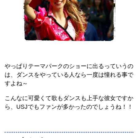
やっぱりテーマパークのショーに出るっていうの
は、ダンスをやっている人なら一度は憧れる事で
すよね～
こんなに可愛くて歌もダンスも上手な彼女ですか
ら、USJでもファンが多かったのでしょうね！！