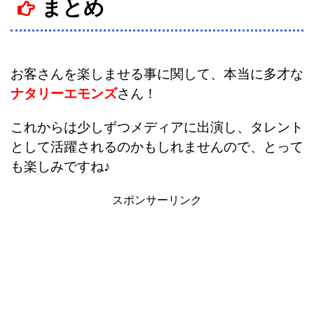
まとめ
お客さんを楽しませる事に関して、本当に多才な
ナタリーエモンズ
さん！
これからは少しずつメディアに出演し、タレント
として活躍されるのかもしれませんので、とって
も楽しみですね♪
スポンサーリンク