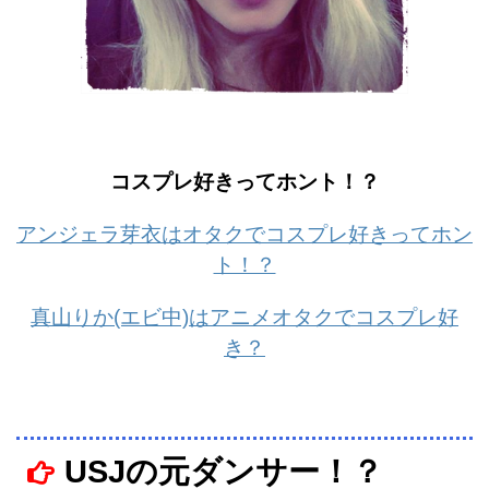
コスプレ好きってホント！？
アンジェラ芽衣はオタクでコスプレ好きってホン
ト！？
真山りか(エビ中)はアニメオタクでコスプレ好
き？
USJの元ダンサー！？