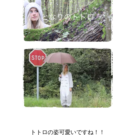
トトロの姿可愛いですね！！