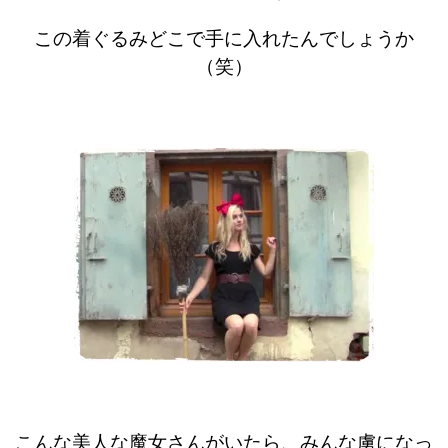
この着ぐるみどこで手に入れたんでしょうか
（笑）
こんな美人な魔女さんがいたら、みんな虜になっ