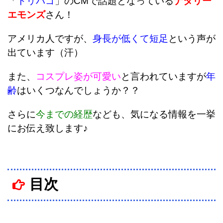
「
トリバゴ
」のCMで話題となっている
ナタリー
エモンズ
さん！
アメリカ人ですが、
身長が低くて短足
という声が
出ています（汗）
また、
コスプレ姿が可愛い
と言われていますが
年
齢
はいくつなんでしょうか？？
さらに
今までの経歴
なども、気になる情報を一挙
にお伝え致します♪
目次