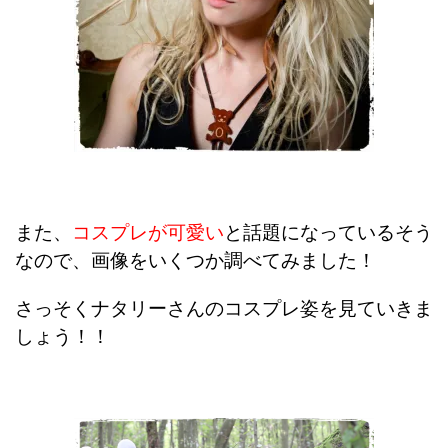
また、
コスプレが可愛い
と話題になっているそう
なので、画像をいくつか調べてみました！
さっそくナタリーさんのコスプレ姿を見ていきま
しょう！！