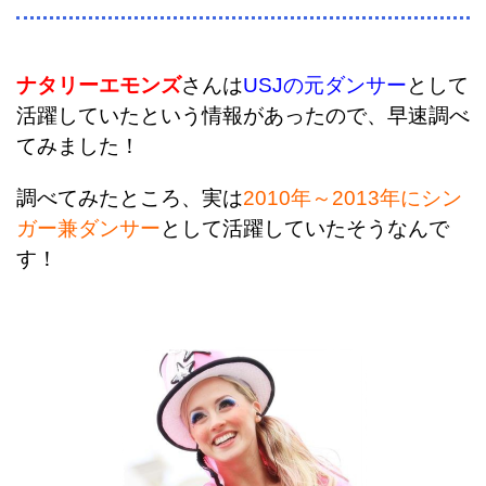
ナタリーエモンズ
さんは
USJの元ダンサー
として
活躍していたという情報があったので、早速
調べ
てみました！
調べてみたところ、実は
2010年～2013年にシン
ガー兼ダンサー
として活躍していたそうなんで
す！