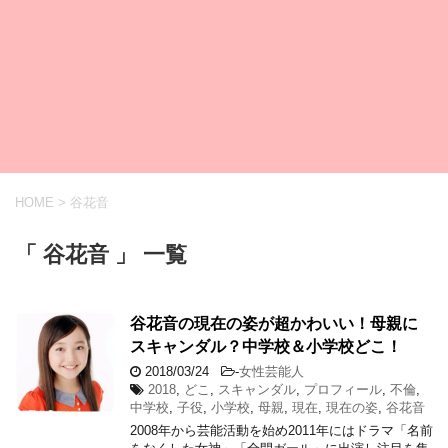
HOME
>
谷花音
「 谷花音 」 一覧
谷花音の現在の姿が超かわいい！母親に
スキャンダル？中学校＆小学校どこ！
2018/03/24
-
女性芸能人
2018
,
どこ
,
スキャンダル
,
プロフィール
,
不倫
,
中学校
,
子役
,
小学校
,
母親
,
現在
,
現在の姿
,
谷花音
2008年から芸能活動を始め2011年にはドラマ「名前