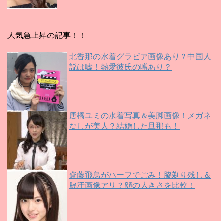
人気急上昇の記事！！
北香那の水着グラビア画像あり？中国人
説は嘘！熱愛彼氏の噂あり？
唐橋ユミの水着写真＆美脚画像！メガネ
なしが美人？結婚した旦那も！
齋藤飛鳥がハーフでごみ！脇剃り残し＆
脇汗画像アリ？顔の大きさを比較！