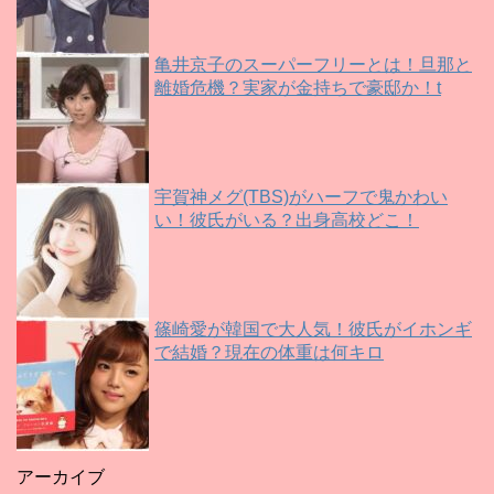
亀井京子のスーパーフリーとは！旦那と
離婚危機？実家が金持ちで豪邸か！t
宇賀神メグ(TBS)がハーフで鬼かわい
い！彼氏がいる？出身高校どこ！
篠崎愛が韓国で大人気！彼氏がイホンギ
で結婚？現在の体重は何キロ
アーカイブ