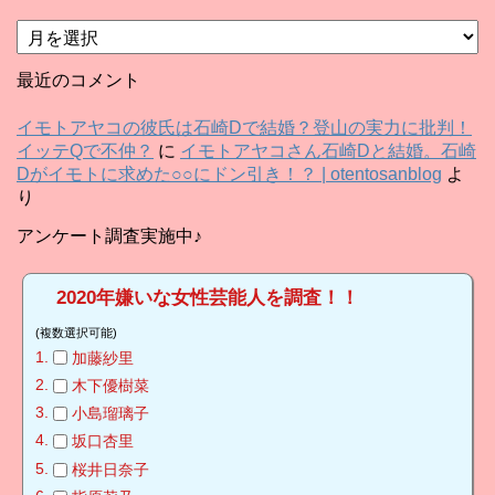
ア
ー
カ
最近のコメント
イ
ブ
イモトアヤコの彼氏は石崎Dで結婚？登山の実力に批判！
イッテQで不仲？
に
イモトアヤコさん石崎Dと結婚。石崎
Dがイモトに求めた○○にドン引き！？ | otentosanblog
よ
り
アンケート調査実施中♪
2020年嫌いな女性芸能人を調査！！
(複数選択可能)
加藤紗里
木下優樹菜
小島瑠璃子
坂口杏里
桜井日奈子