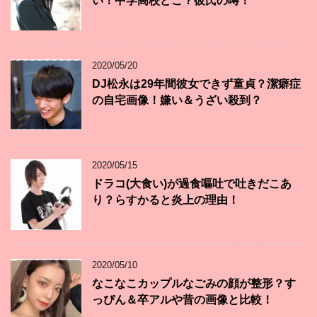
い！中学高校どこ？彼氏の噂！
2020/05/20
DJ松永は29年間彼女できず童貞？潔癖症
の自宅画像！嫌い＆うざい殺到？
2020/05/15
ドラコ(大食い)が過食嘔吐で吐きだこあ
り？らすかると炎上の理由！
2020/05/10
なこなこカップルなごみの顔が整形？す
っぴん＆卒アルや昔の画像と比較！