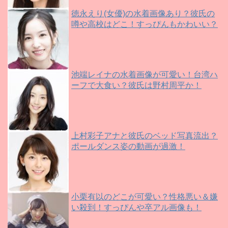
徳永えり(女優)の水着画像あり？彼氏の
噂や高校はどこ！すっぴんもかわいい？
池端レイナの水着画像が可愛い！台湾ハ
ーフで大食い？彼氏は野村周平か！
上村彩子アナと彼氏のベッド写真流出？
ポールダンス姿の動画が過激！
小栗有以のどこが可愛い？性格悪い＆嫌
い殺到！すっぴんや卒アル画像も！