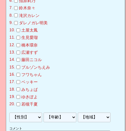
指原莉乃
鈴木奈々
滝沢カレン
ダレノガレ明美
土屋太鳳
生見愛瑠
橋本環奈
広瀬すず
藤田ニコル
ブルゾンちえみ
フワちゃん
ベッキー
みちょぱ
ゆきぽよ
若槻千夏
コメント