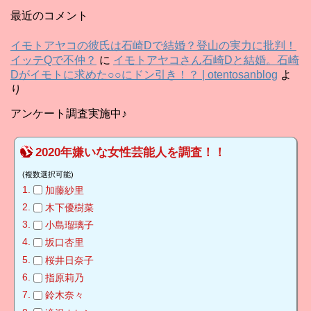
カ
最近のコメント
イ
ブ
イモトアヤコの彼氏は石崎Dで結婚？登山の実力に批判！
イッテQで不仲？
に
イモトアヤコさん石崎Dと結婚。石崎
Dがイモトに求めた○○にドン引き！？ | otentosanblog
よ
り
アンケート調査実施中♪
2020年嫌いな女性芸能人を調査！！
(複数選択可能)
加藤紗里
木下優樹菜
小島瑠璃子
坂口杏里
桜井日奈子
指原莉乃
鈴木奈々