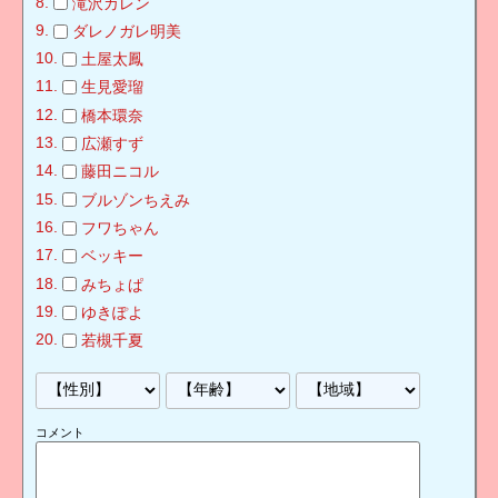
滝沢カレン
ダレノガレ明美
土屋太鳳
生見愛瑠
橋本環奈
広瀬すず
藤田ニコル
ブルゾンちえみ
フワちゃん
ベッキー
みちょぱ
ゆきぽよ
若槻千夏
コメント