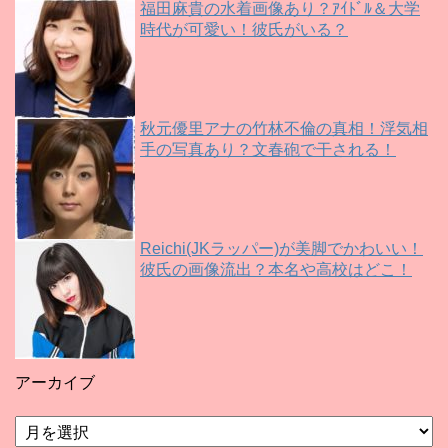
福田麻貴の水着画像あり？ｱｲﾄﾞﾙ＆大学
時代が可愛い！彼氏がいる？
秋元優里アナの竹林不倫の真相！浮気相
手の写真あり？文春砲で干される！
Reichi(JKラッパー)が美脚でかわいい！
彼氏の画像流出？本名や高校はどこ！
アーカイブ
ア
ー