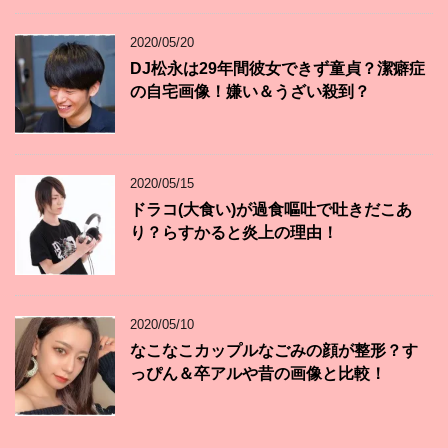
2020/05/20
DJ松永は29年間彼女できず童貞？潔癖症
の自宅画像！嫌い＆うざい殺到？
2020/05/15
ドラコ(大食い)が過食嘔吐で吐きだこあ
り？らすかると炎上の理由！
2020/05/10
なこなこカップルなごみの顔が整形？す
っぴん＆卒アルや昔の画像と比較！