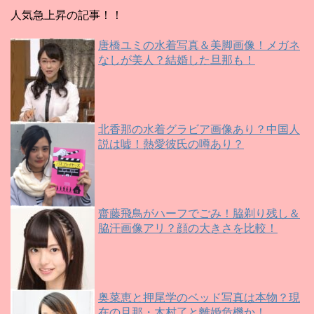
人気急上昇の記事！！
唐橋ユミの水着写真＆美脚画像！メガネ
なしが美人？結婚した旦那も！
北香那の水着グラビア画像あり？中国人
説は嘘！熱愛彼氏の噂あり？
齋藤飛鳥がハーフでごみ！脇剃り残し＆
脇汗画像アリ？顔の大きさを比較！
奥菜恵と押尾学のベッド写真は本物？現
在の旦那・木村了と離婚危機か！