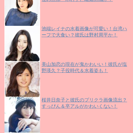
池端レイナの水着画像が可愛い！台湾ハ
ーフで大食い？彼氏は野村周平か！
美山加恋の現在が鬼かわいい！彼氏が塩
野瑛久？子役時代＆水着姿も！
桜井日奈子と彼氏のプリクラ画像流出？
すっぴん＆卒アルがかわいくない！