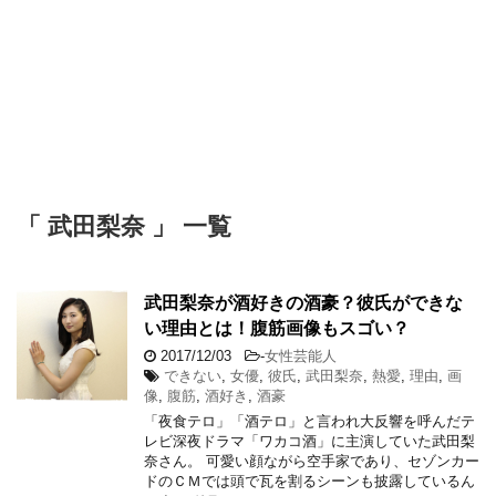
「 武田梨奈 」 一覧
武田梨奈が酒好きの酒豪？彼氏ができな
い理由とは！腹筋画像もスゴい？
2017/12/03
-
女性芸能人
できない
,
女優
,
彼氏
,
武田梨奈
,
熱愛
,
理由
,
画
像
,
腹筋
,
酒好き
,
酒豪
「夜食テロ」「酒テロ」と言われ大反響を呼んだテ
レビ深夜ドラマ「ワカコ酒」に主演していた武田梨
奈さん。 可愛い顔ながら空手家であり、セゾンカー
ドのＣＭでは頭で瓦を割るシーンも披露しているん