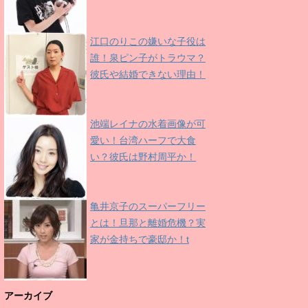
江口のりこの嫌いな子役は
誰！泉ピン子がトラウマ？
彼氏や結婚できない理由！
池端レイナの水着画像が可
愛い！台湾ハーフで大食
い？彼氏は野村周平か！
亀井京子のスーパーフリー
とは！旦那と離婚危機？実
家が金持ちで豪邸か！t
アーカイブ