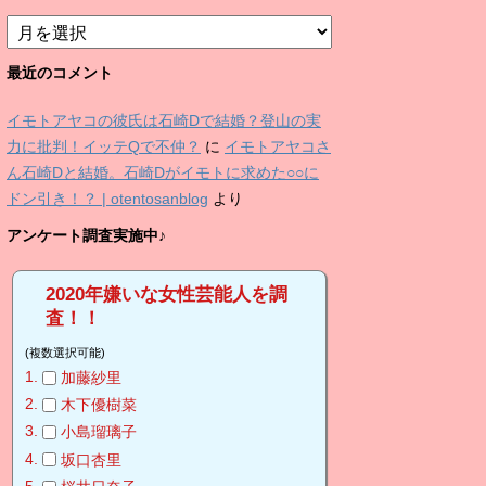
ア
ー
カ
最近のコメント
イ
ブ
イモトアヤコの彼氏は石崎Dで結婚？登山の実
力に批判！イッテQで不仲？
に
イモトアヤコさ
ん石崎Dと結婚。石崎Dがイモトに求めた○○に
ドン引き！？ | otentosanblog
より
アンケート調査実施中♪
2020年嫌いな女性芸能人を調
査！！
(複数選択可能)
加藤紗里
木下優樹菜
小島瑠璃子
坂口杏里