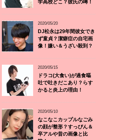
学高校どこ？彼氏の噂！
2020/05/20
DJ松永は29年間彼女でき
ず童貞？潔癖症の自宅画
像！嫌い＆うざい殺到？
2020/05/15
ドラコ(大食い)が過食嘔
吐で吐きだこあり？らす
かると炎上の理由！
2020/05/10
なこなこカップルなごみ
の顔が整形？すっぴん＆
卒アルや昔の画像と比