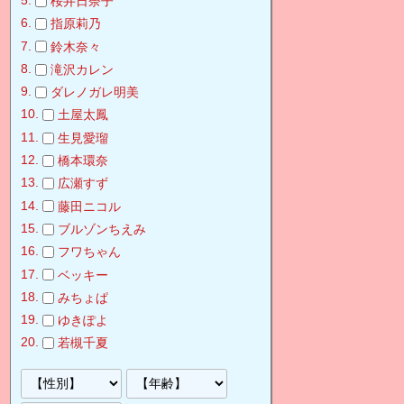
桜井日奈子
指原莉乃
鈴木奈々
滝沢カレン
ダレノガレ明美
土屋太鳳
生見愛瑠
橋本環奈
広瀬すず
藤田ニコル
ブルゾンちえみ
フワちゃん
ベッキー
みちょぱ
ゆきぽよ
若槻千夏