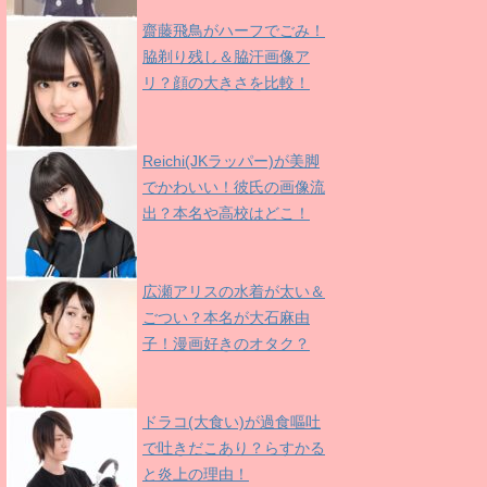
齋藤飛鳥がハーフでごみ！
脇剃り残し＆脇汗画像ア
リ？顔の大きさを比較！
Reichi(JKラッパー)が美脚
でかわいい！彼氏の画像流
出？本名や高校はどこ！
広瀬アリスの水着が太い＆
ごつい？本名が大石麻由
子！漫画好きのオタク？
ドラコ(大食い)が過食嘔吐
で吐きだこあり？らすかる
と炎上の理由！