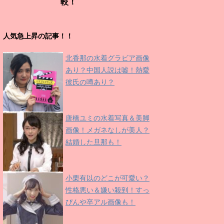
較！
人気急上昇の記事！！
北香那の水着グラビア画像
あり？中国人説は嘘！熱愛
彼氏の噂あり？
唐橋ユミの水着写真＆美脚
画像！メガネなしが美人？
結婚した旦那も！
小栗有以のどこが可愛い？
性格悪い＆嫌い殺到！すっ
ぴんや卒アル画像も！