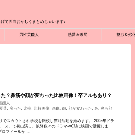
げて面白おかしくまとめちゃいます♪
男性芸能人
熱愛＆破局
整形＆劣
った？鼻筋や顔が変わった比較画像！卒アルもあり？
芸能人
夏菜
,
戻った
,
比較
,
比較画像
,
画像
,
顔
,
顔が変わった
,
鼻
,
鼻も顔
りでスカウトされ学校を転校し芸能活動を始めます。 2005年ドラ
ユース」で初出演し、以降数々のドラマやCMに映画で活躍しま
プロフィールか …