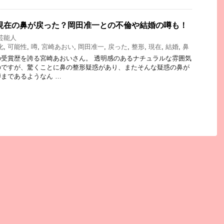
7現在の鼻が戻った？岡田准一との不倫や結婚の噂も！
芸能人
化
,
可能性
,
噂
,
宮崎あおい
,
岡田准一
,
戻った
,
整形
,
現在
,
結婚
,
鼻
受賞歴を誇る宮崎あおいさん。 透明感のあるナチュラルな雰囲気
のですが、驚くことに鼻の整形疑惑があり、またそんな疑惑の鼻が
まであるようなん …