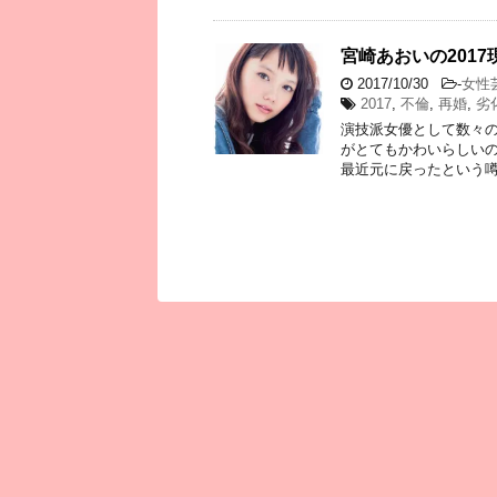
宮崎あおいの201
2017/10/30
-
女性
2017
,
不倫
,
再婚
,
劣
演技派女優として数々の
がとてもかわいらしい
最近元に戻ったという噂