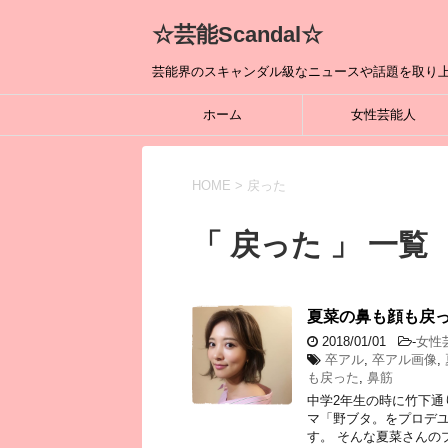
☆芸能Scandal☆
芸能界のスキャンダル級なニュースや話題を取り上
ホーム
女性芸能人
HOME
>
戻った
「 戻った 」 一覧
夏菜の鼻も顔も戻
2018/01/01
-
女性
卒アル
,
卒アル画像
,
も戻った
,
鼻筋
中学2年生の時に竹下通
マ「野ブタ。をプロデ
す。 そんな夏菜さんの