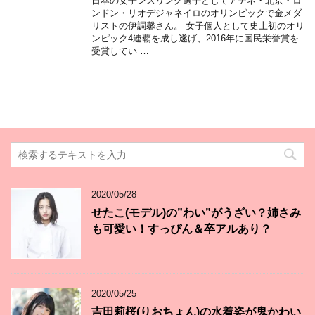
日本の女子レスリング選手としてアテネ・北京・ロ
ンドン・リオデジャネイロのオリンピックで金メダ
リストの伊調馨さん。 女子個人として史上初のオリ
ンピック4連覇を成し遂げ、2016年に国民栄誉賞を
受賞してい …
2020/05/28
せたこ(モデル)の”わい”がうざい？姉さみ
も可愛い！すっぴん＆卒アルあり？
2020/05/25
吉田莉桜(りおちょん)の水着姿が鬼かわい