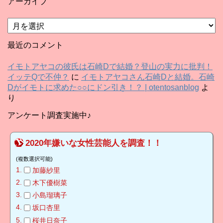
アーカイブ
ア
ー
カ
最近のコメント
イ
ブ
イモトアヤコの彼氏は石崎Dで結婚？登山の実力に批判！
イッテQで不仲？
に
イモトアヤコさん石崎Dと結婚。石崎
Dがイモトに求めた○○にドン引き！？ | otentosanblog
よ
り
アンケート調査実施中♪
2020年嫌いな女性芸能人を調査！！
(複数選択可能)
加藤紗里
木下優樹菜
小島瑠璃子
坂口杏里
桜井日奈子