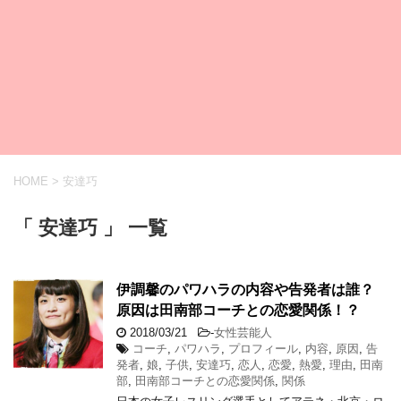
HOME
>
安達巧
「 安達巧 」 一覧
伊調馨のパワハラの内容や告発者は誰？
原因は田南部コーチとの恋愛関係！？
2018/03/21
-
女性芸能人
コーチ
,
パワハラ
,
プロフィール
,
内容
,
原因
,
告
発者
,
娘
,
子供
,
安達巧
,
恋人
,
恋愛
,
熱愛
,
理由
,
田南
部
,
田南部コーチとの恋愛関係
,
関係