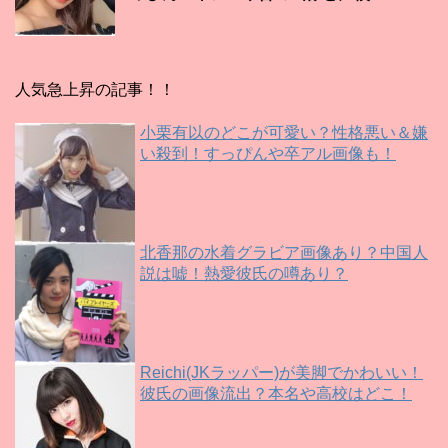
人気急上昇の記事！！
小栗有以のどこが可愛い？性格悪い＆嫌
い殺到！すっぴんや卒アル画像も！
北香那の水着グラビア画像あり？中国人
説は嘘！熱愛彼氏の噂あり？
Reichi(JKラッパー)が美脚でかわいい！
彼氏の画像流出？本名や高校はどこ！