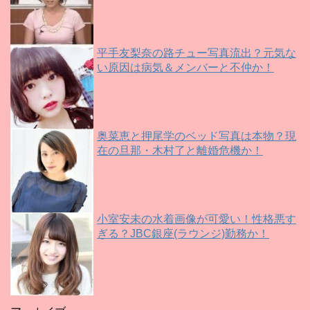
平手友梨奈の路チュー写真流出？元気な
い原因は病気＆メンバーと不仲か！
奥菜恵と押尾学のベッド写真は本物？現
在の旦那・木村了と離婚危機か！
小室安未の水着画像が可愛い！性格悪す
ぎる？JBC銀座(ラウンジ)勤務か！