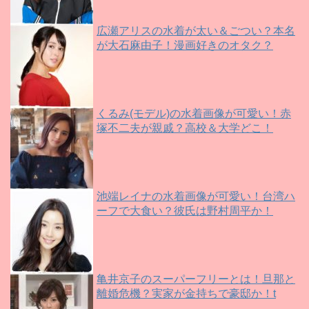
広瀬アリスの水着が太い＆ごつい？本名
が大石麻由子！漫画好きのオタク？
くるみ(モデル)の水着画像が可愛い！赤
塚不二夫が親戚？高校＆大学どこ！
池端レイナの水着画像が可愛い！台湾ハ
ーフで大食い？彼氏は野村周平か！
亀井京子のスーパーフリーとは！旦那と
離婚危機？実家が金持ちで豪邸か！t