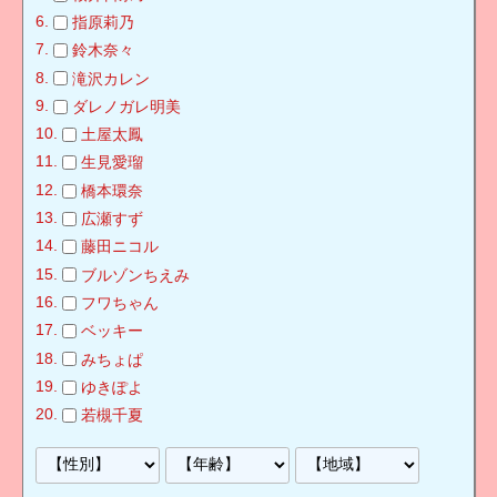
指原莉乃
鈴木奈々
滝沢カレン
ダレノガレ明美
土屋太鳳
生見愛瑠
橋本環奈
広瀬すず
藤田ニコル
ブルゾンちえみ
フワちゃん
ベッキー
みちょぱ
ゆきぽよ
若槻千夏