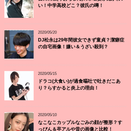
い！中学高校どこ？彼氏の噂！
2020/05/20
DJ松永は29年間彼女できず童貞？潔癖症
の自宅画像！嫌い＆うざい殺到？
2020/05/15
ドラコ(大食い)が過食嘔吐で吐きだこあ
り？らすかると炎上の理由！
2020/05/10
なこなこカップルなごみの顔が整形？す
っぴん＆卒アルや昔の画像と比較！