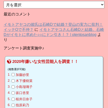
ア
ー
カ
最近のコメント
イ
ブ
イモトアヤコの彼氏は石崎Dで結婚？登山の実力に批判！
イッテQで不仲？
に
イモトアヤコさん石崎Dと結婚。石崎
Dがイモトに求めた○○にドン引き！？ | otentosanblog
よ
り
アンケート調査実施中♪
2020年嫌いな女性芸能人を調査！！
(複数選択可能)
加藤紗里
木下優樹菜
小島瑠璃子
坂口杏里
桜井日奈子
指原莉乃