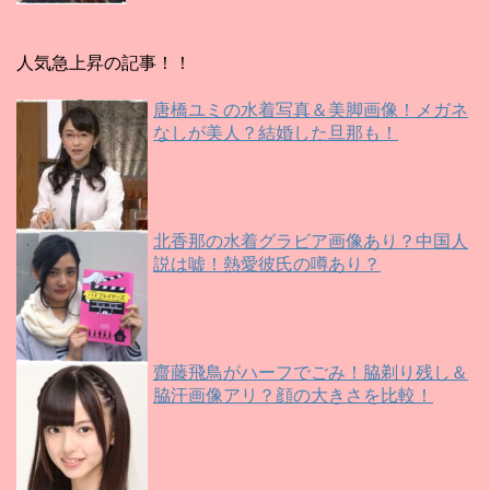
人気急上昇の記事！！
唐橋ユミの水着写真＆美脚画像！メガネ
なしが美人？結婚した旦那も！
北香那の水着グラビア画像あり？中国人
説は嘘！熱愛彼氏の噂あり？
齋藤飛鳥がハーフでごみ！脇剃り残し＆
脇汗画像アリ？顔の大きさを比較！