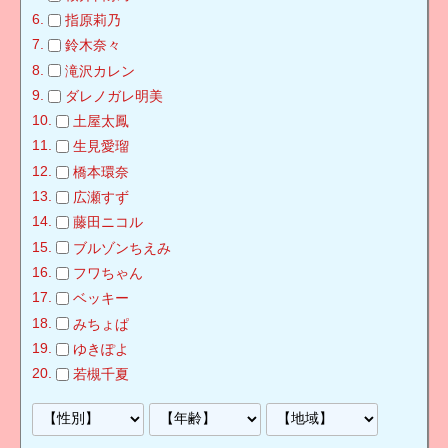
指原莉乃
鈴木奈々
滝沢カレン
ダレノガレ明美
土屋太鳳
生見愛瑠
橋本環奈
広瀬すず
藤田ニコル
ブルゾンちえみ
フワちゃん
ベッキー
みちょぱ
ゆきぽよ
若槻千夏