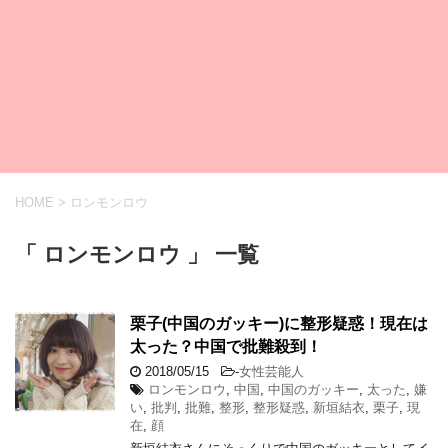
HOME
>
ロンモンロウ
「 ロンモンロウ 」 一覧
栗子(中国のガッキー)に整形疑惑！現在は
太った？中国で批難殺到！
2018/05/15
-
女性芸能人
ロンモンロウ
,
中国
,
中国のガッキー
,
太った
,
嫌
い
,
批判
,
批難
,
整形
,
整形疑惑
,
新垣結衣
,
栗子
,
現
在
,
顔