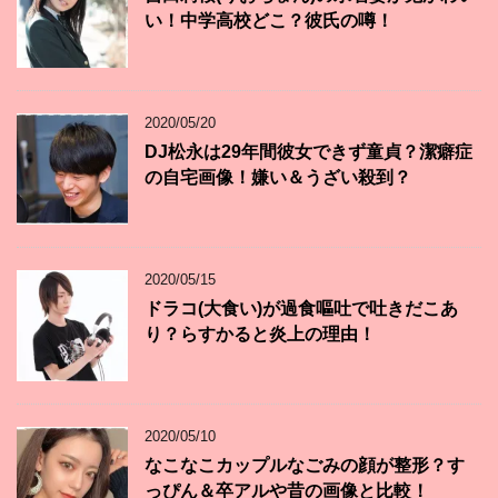
い！中学高校どこ？彼氏の噂！
2020/05/20
DJ松永は29年間彼女できず童貞？潔癖症
の自宅画像！嫌い＆うざい殺到？
2020/05/15
ドラコ(大食い)が過食嘔吐で吐きだこあ
り？らすかると炎上の理由！
2020/05/10
なこなこカップルなごみの顔が整形？す
っぴん＆卒アルや昔の画像と比較！