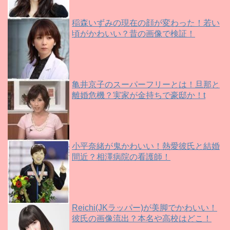
稲森いずみの現在の顔が変わった！若い
頃がかわいい？昔の画像で検証！
亀井京子のスーパーフリーとは！旦那と
離婚危機？実家が金持ちで豪邸か！t
小平奈緒が鬼かわいい！熱愛彼氏と結婚
間近？相澤病院の看護師！
Reichi(JKラッパー)が美脚でかわいい！
彼氏の画像流出？本名や高校はどこ！