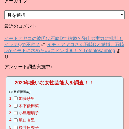
アーカイブ
ア
ー
カ
最近のコメント
イ
ブ
イモトアヤコの彼氏は石崎Dで結婚？登山の実力に批判！
イッテQで不仲？
に
イモトアヤコさん石崎Dと結婚。石崎
Dがイモトに求めた○○にドン引き！？ | otentosanblog
よ
り
アンケート調査実施中♪
2020年嫌いな女性芸能人を調査！！
(複数選択可能)
加藤紗里
木下優樹菜
小島瑠璃子
坂口杏里
桜井日奈子