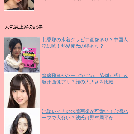
人気急上昇の記事！！
北香那の水着グラビア画像あり？中国人
説は嘘！熱愛彼氏の噂あり？
齋藤飛鳥がハーフでごみ！脇剃り残し＆
脇汗画像アリ？顔の大きさを比較！
池端レイナの水着画像が可愛い！台湾ハ
ーフで大食い？彼氏は野村周平か！