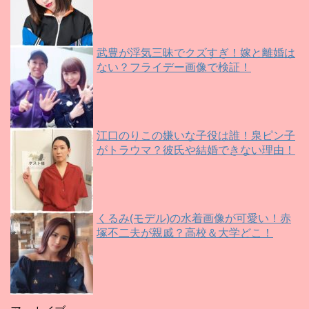
武豊が浮気三昧でクズすぎ！嫁と離婚は
ない？フライデー画像で検証！
江口のりこの嫌いな子役は誰！泉ピン子
がトラウマ？彼氏や結婚できない理由！
くるみ(モデル)の水着画像が可愛い！赤
塚不二夫が親戚？高校＆大学どこ！