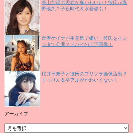
美山加恋の現在が鬼かわいい！彼氏が塩
野瑛久？子役時代＆水着姿も！
倉沢ケイナが生意気で嫌い！彼氏をイン
スタで公開？ドバイの自宅画像！
桜井日奈子と彼氏のプリクラ画像流出？
すっぴん＆卒アルがかわいくない！
アーカイブ
ア
ー