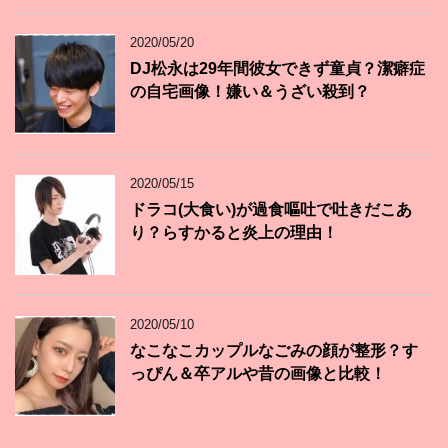
2020/05/20
DJ松永は29年間彼女できず童貞？潔癖症
の自宅画像！嫌い＆うざい殺到？
2020/05/15
ドラコ(大食い)が過食嘔吐で吐きだこあ
り？らすかると炎上の理由！
2020/05/10
なこなこカップルなごみの顔が整形？す
っぴん＆卒アルや昔の画像と比較！