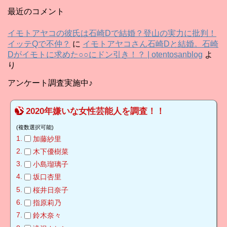
カ
最近のコメント
イ
ブ
イモトアヤコの彼氏は石崎Dで結婚？登山の実力に批判！
イッテQで不仲？
に
イモトアヤコさん石崎Dと結婚。石崎
Dがイモトに求めた○○にドン引き！？ | otentosanblog
よ
り
アンケート調査実施中♪
2020年嫌いな女性芸能人を調査！！
(複数選択可能)
加藤紗里
木下優樹菜
小島瑠璃子
坂口杏里
桜井日奈子
指原莉乃
鈴木奈々