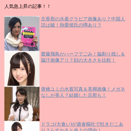
人気急上昇の記事！！
北香那の水着グラビア画像あり？中国人
説は嘘！熱愛彼氏の噂あり？
齋藤飛鳥がハーフでごみ！脇剃り残し＆
脇汗画像アリ？顔の大きさを比較！
唐橋ユミの水着写真＆美脚画像！メガネ
なしが美人？結婚した旦那も！
ドラコ(大食い)が過食嘔吐で吐きだこあ
り？らすかると炎上の理由！