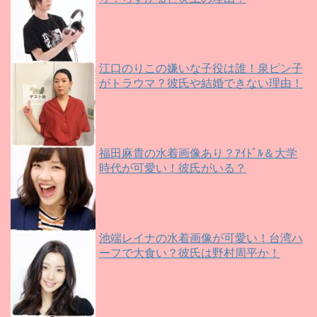
江口のりこの嫌いな子役は誰！泉ピン子
がトラウマ？彼氏や結婚できない理由！
福田麻貴の水着画像あり？ｱｲﾄﾞﾙ＆大学
時代が可愛い！彼氏がいる？
池端レイナの水着画像が可愛い！台湾ハ
ーフで大食い？彼氏は野村周平か！