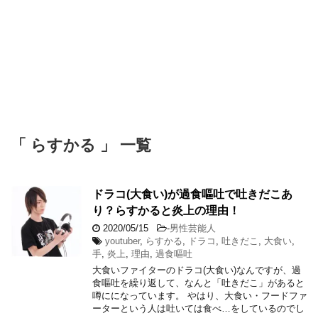
「 らすかる 」 一覧
ドラコ(大食い)が過食嘔吐で吐きだこあ
り？らすかると炎上の理由！
2020/05/15
-
男性芸能人
youtuber
,
らすかる
,
ドラコ
,
吐きだこ
,
大食い
,
手
,
炎上
,
理由
,
過食嘔吐
大食いファイターのドラコ(大食い)なんですが、過
食嘔吐を繰り返して、なんと「吐きだこ」があると
噂にになっています。 やはり、大食い・フードファ
ーターという人は吐いては食べ…をしているのでし