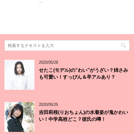
…
2020/05/28
せたこ(モデル)の”わい”がうざい？姉さみ
も可愛い！すっぴん＆卒アルあり？
2020/05/25
吉田莉桜(りおちょん)の水着姿が鬼かわい
い！中学高校どこ？彼氏の噂！