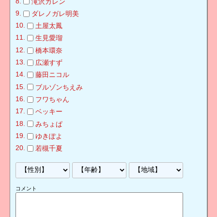
滝沢カレン
ダレノガレ明美
土屋太鳳
生見愛瑠
橋本環奈
広瀬すず
藤田ニコル
ブルゾンちえみ
フワちゃん
ベッキー
みちょぱ
ゆきぽよ
若槻千夏
コメント