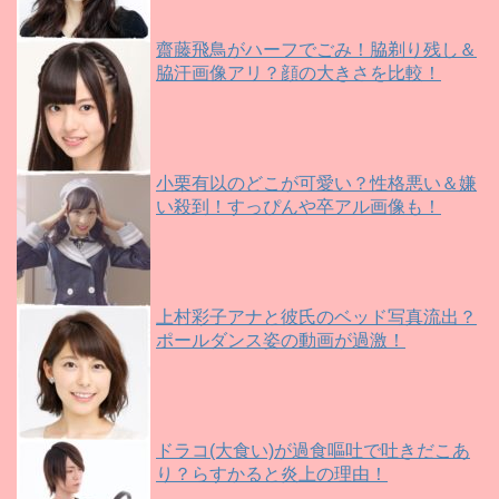
齋藤飛鳥がハーフでごみ！脇剃り残し＆
脇汗画像アリ？顔の大きさを比較！
小栗有以のどこが可愛い？性格悪い＆嫌
い殺到！すっぴんや卒アル画像も！
上村彩子アナと彼氏のベッド写真流出？
ポールダンス姿の動画が過激！
ドラコ(大食い)が過食嘔吐で吐きだこあ
り？らすかると炎上の理由！