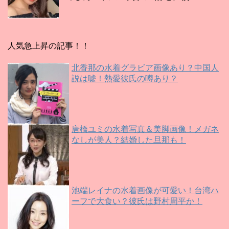
人気急上昇の記事！！
北香那の水着グラビア画像あり？中国人
説は嘘！熱愛彼氏の噂あり？
唐橋ユミの水着写真＆美脚画像！メガネ
なしが美人？結婚した旦那も！
池端レイナの水着画像が可愛い！台湾ハ
ーフで大食い？彼氏は野村周平か！