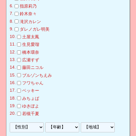
指原莉乃
鈴木奈々
滝沢カレン
ダレノガレ明美
土屋太鳳
生見愛瑠
橋本環奈
広瀬すず
藤田ニコル
ブルゾンちえみ
フワちゃん
ベッキー
みちょぱ
ゆきぽよ
若槻千夏