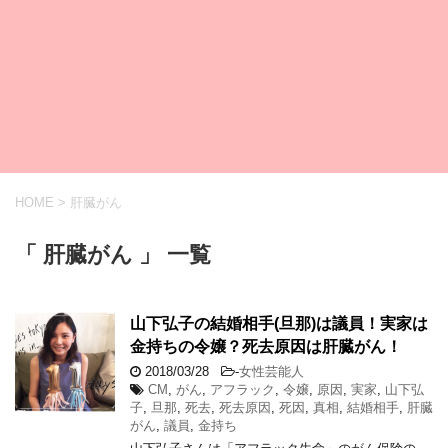
HOME
>
肝臓がん
「 肝臓がん 」 一覧
山下弘子の結婚相手(旦那)は議員！実家は
金持ちの令嬢？死去原因は肝臓がん！
2018/03/28
-
女性芸能人
CM
,
がん
,
アフラック
,
令嬢
,
原因
,
実家
,
山下弘
子
,
旦那
,
死去
,
死去原因
,
死因
,
真相
,
結婚相手
,
肝臓
がん
,
議員
,
金持ち