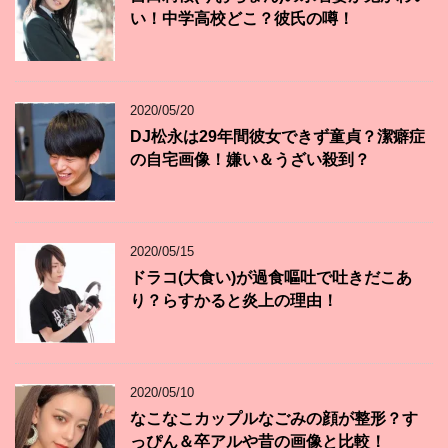
い！中学高校どこ？彼氏の噂！
2020/05/20
DJ松永は29年間彼女できず童貞？潔癖症
の自宅画像！嫌い＆うざい殺到？
2020/05/15
ドラコ(大食い)が過食嘔吐で吐きだこあ
り？らすかると炎上の理由！
2020/05/10
なこなこカップルなごみの顔が整形？す
っぴん＆卒アルや昔の画像と比較！