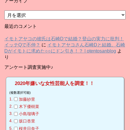
アーカイブ
ア
ー
カ
最近のコメント
イ
ブ
イモトアヤコの彼氏は石崎Dで結婚？登山の実力に批判！
イッテQで不仲？
に
イモトアヤコさん石崎Dと結婚。石崎
Dがイモトに求めた○○にドン引き！？ | otentosanblog
よ
り
アンケート調査実施中♪
2020年嫌いな女性芸能人を調査！！
(複数選択可能)
加藤紗里
木下優樹菜
小島瑠璃子
坂口杏里
桜井日奈子