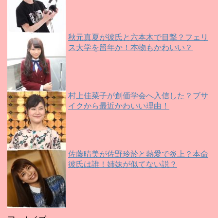
秋元真夏が彼氏と六本木で目撃？フェリ
ス大学を留年か！本物もかわいい？
村上佳菜子が創価学会へ入信した？ブサ
イクから最近かわいい理由！
佐藤晴美が佐野玲於と熱愛で炎上？本命
彼氏は誰！姉妹が似てない説？