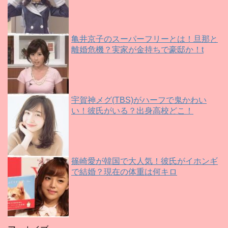
亀井京子のスーパーフリーとは！旦那と
離婚危機？実家が金持ちで豪邸か！t
宇賀神メグ(TBS)がハーフで鬼かわい
い！彼氏がいる？出身高校どこ！
篠崎愛が韓国で大人気！彼氏がイホンギ
で結婚？現在の体重は何キロ