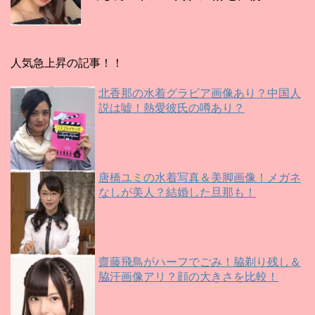
人気急上昇の記事！！
北香那の水着グラビア画像あり？中国人
説は嘘！熱愛彼氏の噂あり？
唐橋ユミの水着写真＆美脚画像！メガネ
なしが美人？結婚した旦那も！
齋藤飛鳥がハーフでごみ！脇剃り残し＆
脇汗画像アリ？顔の大きさを比較！