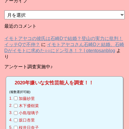
アーカイブ
ア
ー
カ
最近のコメント
イ
ブ
イモトアヤコの彼氏は石崎Dで結婚？登山の実力に批判！
イッテQで不仲？
に
イモトアヤコさん石崎Dと結婚。石崎
Dがイモトに求めた○○にドン引き！？ | otentosanblog
よ
り
アンケート調査実施中♪
2020年嫌いな女性芸能人を調査！！
(複数選択可能)
加藤紗里
木下優樹菜
小島瑠璃子
坂口杏里
桜井日奈子