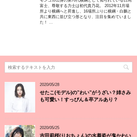
モンゴル出身の第70代横綱として知られている日馬
富士、尊敬する力士は初代貴乃花。 2012年11月場
所より横綱へと昇進し、16場所ぶりに横綱・白鵬と
共に東西に並び立つ形となり、注目を集めていまし
た！ …
2020/05/28
せたこ(モデル)の”わい”がうざい？姉さみ
も可愛い！すっぴん＆卒アルあり？
2020/05/25
吉田莉桜(りおちょん)の水着姿が鬼かわい