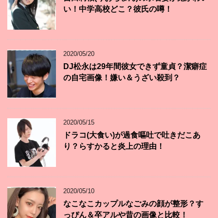
い！中学高校どこ？彼氏の噂！
2020/05/20
DJ松永は29年間彼女できず童貞？潔癖症
の自宅画像！嫌い＆うざい殺到？
2020/05/15
ドラコ(大食い)が過食嘔吐で吐きだこあ
り？らすかると炎上の理由！
2020/05/10
なこなこカップルなごみの顔が整形？す
っぴん＆卒アルや昔の画像と比較！