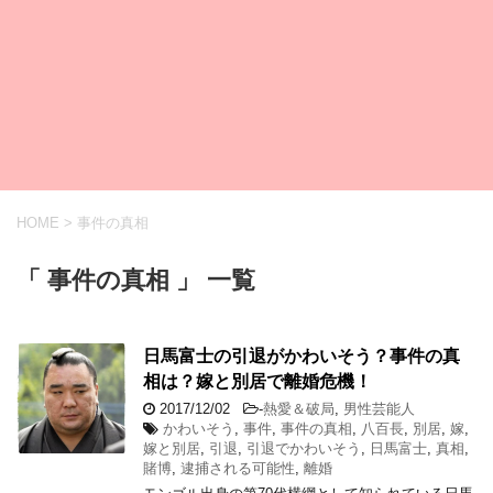
HOME
>
事件の真相
「 事件の真相 」 一覧
日馬富士の引退がかわいそう？事件の真
相は？嫁と別居で離婚危機！
2017/12/02
-
熱愛＆破局
,
男性芸能人
かわいそう
,
事件
,
事件の真相
,
八百長
,
別居
,
嫁
,
嫁と別居
,
引退
,
引退でかわいそう
,
日馬富士
,
真相
,
賭博
,
逮捕される可能性
,
離婚