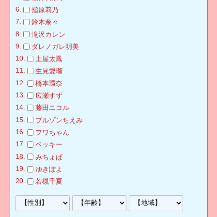
指原莉乃
鈴木奈々
滝沢カレン
ダレノガレ明美
土屋太鳳
生見愛瑠
橋本環奈
広瀬すず
藤田ニコル
ブルゾンちえみ
フワちゃん
ベッキー
みちょぱ
ゆきぽよ
若槻千夏