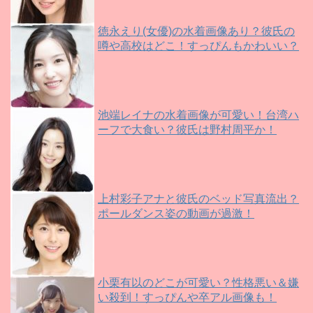
徳永えり(女優)の水着画像あり？彼氏の
噂や高校はどこ！すっぴんもかわいい？
池端レイナの水着画像が可愛い！台湾ハ
ーフで大食い？彼氏は野村周平か！
上村彩子アナと彼氏のベッド写真流出？
ポールダンス姿の動画が過激！
小栗有以のどこが可愛い？性格悪い＆嫌
い殺到！すっぴんや卒アル画像も！