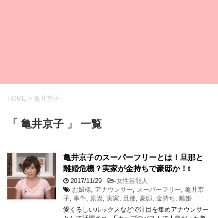
HOME
>
亀井京子
「 亀井京子 」 一覧
亀井京子のスーパーフリーとは！旦那と
離婚危機？実家が金持ちで豪邸か！t
2017/11/29
-
女性芸能人
お嬢様
,
アナウンサー
,
スーパーフリー
,
亀井京
子
,
事件
,
原因
,
実家
,
旦那
,
豪邸
,
金持ち
,
離婚
愛くるしいルックスなどで注目を集めアナウンサー