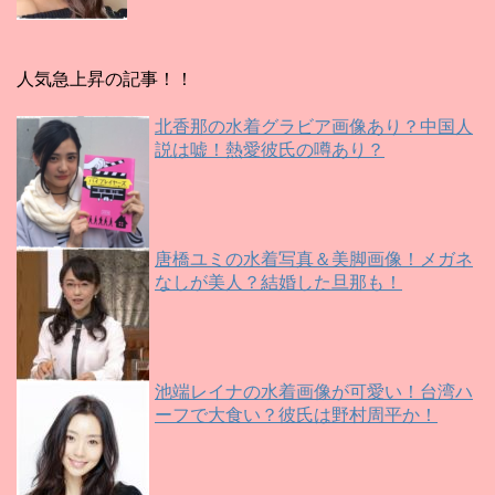
人気急上昇の記事！！
北香那の水着グラビア画像あり？中国人
説は嘘！熱愛彼氏の噂あり？
唐橋ユミの水着写真＆美脚画像！メガネ
なしが美人？結婚した旦那も！
池端レイナの水着画像が可愛い！台湾ハ
ーフで大食い？彼氏は野村周平か！