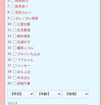
指原莉乃
鈴木奈々
滝沢カレン
ダレノガレ明美
土屋太鳳
生見愛瑠
橋本環奈
広瀬すず
藤田ニコル
ブルゾンちえみ
フワちゃん
ベッキー
みちょぱ
ゆきぽよ
若槻千夏
コメント