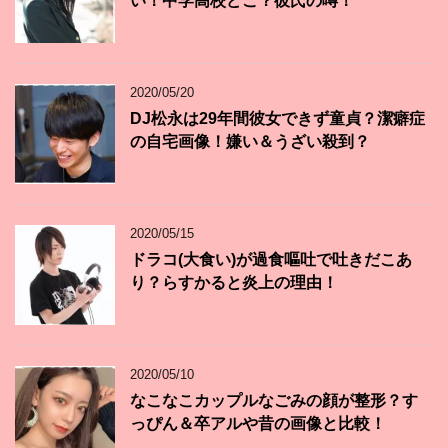
い！中学高校どこ？彼氏の噂！
2020/05/20
DJ松永は29年間彼女できず童貞？潔癖症
の自宅画像！嫌い＆うざい殺到？
2020/05/15
ドラコ(大食い)が過食嘔吐で吐きだこあ
り？らすかると炎上の理由！
2020/05/10
なこなこカップルなごみの顔が整形？す
っぴん＆卒アルや昔の画像と比較！