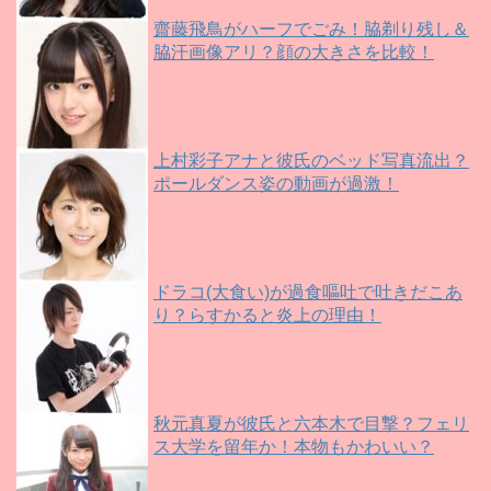
齋藤飛鳥がハーフでごみ！脇剃り残し＆
脇汗画像アリ？顔の大きさを比較！
上村彩子アナと彼氏のベッド写真流出？
ポールダンス姿の動画が過激！
ドラコ(大食い)が過食嘔吐で吐きだこあ
り？らすかると炎上の理由！
秋元真夏が彼氏と六本木で目撃？フェリ
ス大学を留年か！本物もかわいい？