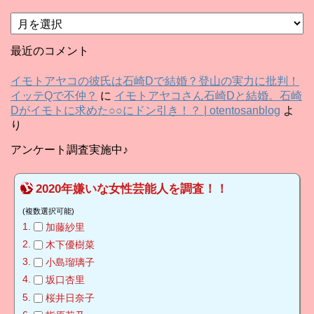
ア
ー
カ
最近のコメント
イ
ブ
イモトアヤコの彼氏は石崎Dで結婚？登山の実力に批判！
イッテQで不仲？
に
イモトアヤコさん石崎Dと結婚。石崎
Dがイモトに求めた○○にドン引き！？ | otentosanblog
よ
り
アンケート調査実施中♪
2020年嫌いな女性芸能人を調査！！
(複数選択可能)
加藤紗里
木下優樹菜
小島瑠璃子
坂口杏里
桜井日奈子