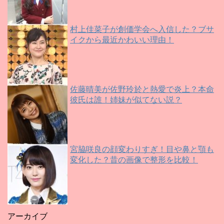
村上佳菜子が創価学会へ入信した？ブサ
イクから最近かわいい理由！
佐藤晴美が佐野玲於と熱愛で炎上？本命
彼氏は誰！姉妹が似てない説？
宮脇咲良の顔変わりすぎ！目や鼻と顎も
変化した？昔の画像で整形を比較！
アーカイブ